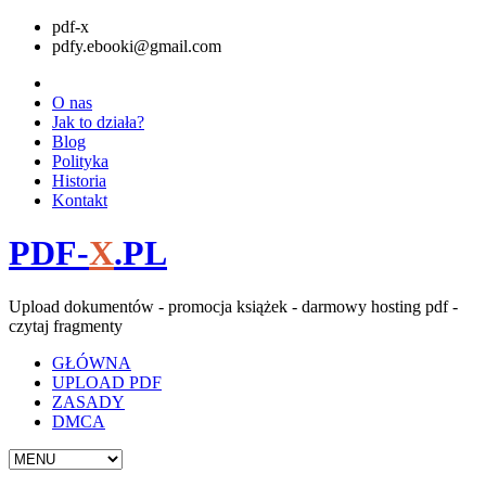
pdf-x
pdfy.ebooki@gmail.com
O nas
Jak to działa?
Blog
Polityka
Historia
Kontakt
PDF-
X
.PL
Upload dokumentów - promocja książek - darmowy hosting pdf -
czytaj fragmenty
GŁÓWNA
UPLOAD PDF
ZASADY
DMCA