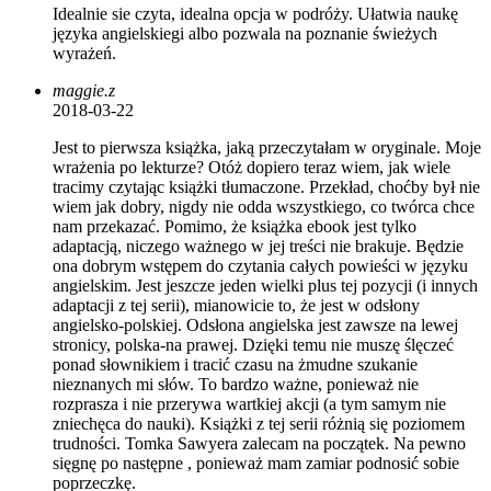
Idealnie sie czyta, idealna opcja w podróży. Ułatwia naukę
języka angielskiegi albo pozwala na poznanie świeżych
wyrażeń.
maggie.z
2018-03-22
Jest to pierwsza książka, jaką przeczytałam w oryginale. Moje
wrażenia po lekturze? Otóż dopiero teraz wiem, jak wiele
tracimy czytając książki tłumaczone. Przekład, choćby był nie
wiem jak dobry, nigdy nie odda wszystkiego, co twórca chce
nam przekazać. Pomimo, że książka ebook jest tylko
adaptacją, niczego ważnego w jej treści nie brakuje. Będzie
ona dobrym wstępem do czytania całych powieści w języku
angielskim. Jest jeszcze jeden wielki plus tej pozycji (i innych
adaptacji z tej serii), mianowicie to, że jest w odsłony
angielsko-polskiej. Odsłona angielska jest zawsze na lewej
stronicy, polska-na prawej. Dzięki temu nie muszę ślęczeć
ponad słownikiem i tracić czasu na żmudne szukanie
nieznanych mi słów. To bardzo ważne, ponieważ nie
rozprasza i nie przerywa wartkiej akcji (a tym samym nie
zniechęca do nauki). Książki z tej serii różnią się poziomem
trudności. Tomka Sawyera zalecam na początek. Na pewno
sięgnę po następne , ponieważ mam zamiar podnosić sobie
poprzeczkę.