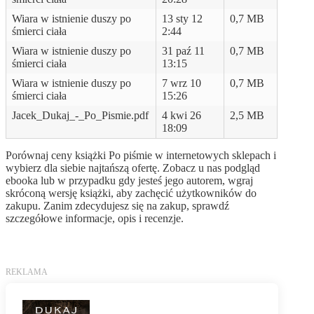
Wiara w istnienie duszy po
13 sty 12
0,7 MB
śmierci ciała
2:44
Wiara w istnienie duszy po
31 paź 11
0,7 MB
śmierci ciała
13:15
Wiara w istnienie duszy po
7 wrz 10
0,7 MB
śmierci ciała
15:26
Jacek_Dukaj_-_Po_Pismie.pdf
4 kwi 26
2,5 MB
18:09
Porównaj ceny książki Po piśmie w internetowych sklepach i
wybierz dla siebie najtańszą ofertę. Zobacz u nas podgląd
ebooka lub w przypadku gdy jesteś jego autorem, wgraj
skróconą wersję książki, aby zachęcić użytkowników do
zakupu. Zanim zdecydujesz się na zakup, sprawdź
szczegółowe informacje, opis i recenzje.