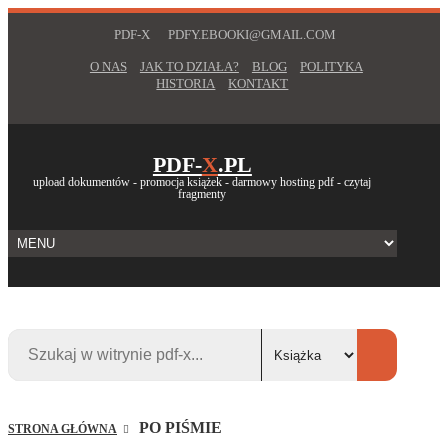
PDF-X
PDFY.EBOOKI@GMAIL.COM
O NAS
JAK TO DZIAŁA?
BLOG
POLITYKA
HISTORIA
KONTAKT
PDF-
X
.PL
upload dokumentów - promocja książek - darmowy hosting pdf - czytaj
fragmenty
PO PIŚMIE
STRONA GŁÓWNA