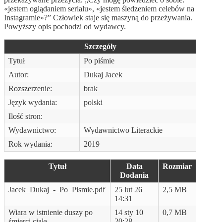
«jestem oglądaniem serialu», «jestem śledzeniem celebów na
Instagramie»?” Człowiek staje się maszyną do przeżywania.
Powyższy opis pochodzi od wydawcy.
Szczegóły
Tytuł
Po piśmie
Autor:
Dukaj Jacek
Rozszerzenie:
brak
Język wydania:
polski
Ilość stron:
Wydawnictwo:
Wydawnictwo Literackie
Rok wydania:
2019
Tytuł
Data
Rozmiar
Dodania
Jacek_Dukaj_-_Po_Pismie.pdf
25 lut 26
2,5 MB
14:31
Wiara w istnienie duszy po
14 sty 10
0,7 MB
śmierci ciała
20:28