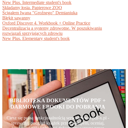
New Plus. Intermediate student's book
Składamy łosia. Papierowe ZOO
Ścigałem Iwana "Groźnego" Demianiuka
Błękit sawanny
Oxford Discover 4. Workbook + Online Practice
Decentralizacja a systemy zdrowotne. W poszukiwaniu
rozwiązań sprzyjających zdrowiu
New Plus. Elementary student's book
BIBLIOTEKA DOKUMENTÓW PDF +
DARMOWE EBOOKI DO POBRANIA
Ciesz się pełną funkcjonalnością serwisu www.pdf-x.pl -
sprawdzaj podgląd książek przed zakupem, oceniaj,