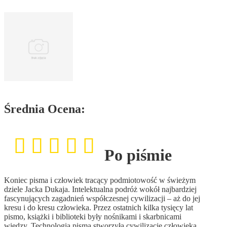
Średnia Ocena:
Po piśmie
Koniec pisma i człowiek tracący podmiotowość w świeżym
dziele Jacka Dukaja. Intelektualna podróż wokół najbardziej
fascynujących zagadnień współczesnej cywilizacji – aż do jej
kresu i do kresu człowieka. Przez ostatnich kilka tysięcy lat
pismo, książki i biblioteki były nośnikami i skarbnicami
wiedzy. Technologia pisma stworzyła cywilizację człowieka.