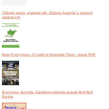
Oślizgłe macki, wiadome siły. Historia Ameryki w teoriach
spiskowych
Bugs Everywhere: A Guide to Reporting Them - ebook PDF
Rozwijając skrzydła. Zakulisowa historia zespołu Red Bull
Racing