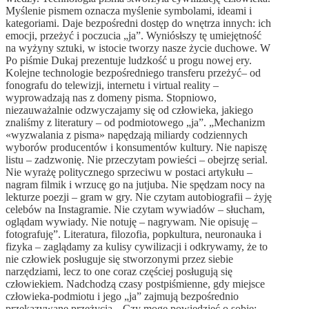
Myślenie pismem oznacza myślenie symbolami, ideami i
kategoriami. Daje bezpośredni dostęp do wnętrza innych: ich
emocji, przeżyć i poczucia „ja”. Wyniósłszy tę umiejętność
na wyżyny sztuki, w istocie tworzy nasze życie duchowe. W
Po piśmie Dukaj prezentuje ludzkość u progu nowej ery.
Kolejne technologie bezpośredniego transferu przeżyć– od
fonografu do telewizji, internetu i virtual reality –
wyprowadzają nas z domeny pisma. Stopniowo,
niezauważalnie odzwyczajamy się od człowieka, jakiego
znaliśmy z literatury – od podmiotowego „ja”. „Mechanizm
«wyzwalania z pisma» napędzają miliardy codziennych
wyborów producentów i konsumentów kultury. Nie napiszę
listu – zadzwonię. Nie przeczytam powieści – obejrzę serial.
Nie wyrażę politycznego sprzeciwu w postaci artykułu –
nagram filmik i wrzucę go na jutjuba. Nie spędzam nocy na
lekturze poezji – gram w gry. Nie czytam autobiografii – żyję
celebów na Instagramie. Nie czytam wywiadów – słucham,
oglądam wywiady. Nie notuję – nagrywam. Nie opisuję –
fotografuję”. Literatura, filozofia, popkultura, neuronauka i
fizyka – zaglądamy za kulisy cywilizacji i odkrywamy, że to
nie człowiek posługuje się stworzonymi przez siebie
narzędziami, lecz to one coraz częściej posługują się
człowiekiem. Nadchodzą czasy postpiśmienne, gdy miejsce
człowieka-podmiotu i jego „ja” zajmują bezpośrednio
przekazywane przeżycia. „Czy mogę powiedzieć o sobie: