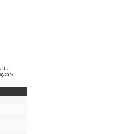
ą i jak
onych w