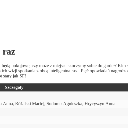
 raz
i będą pokojowe, czy może z miejsca skoczymy sobie do gardeł? Kim s
ich wizji spotkania z obcą inteligentna rasą. Pięć opowiadań nagrodz
t stary jak SF!
Szczegóły
a Anna, Różalski Maciej, Sudomir Agnieszka, Hrycyszyn Anna