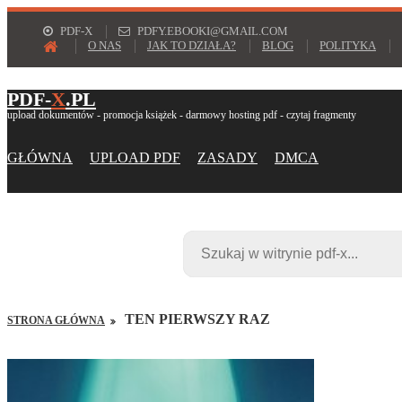
PDF-X
PDFY.EBOOKI@GMAIL.COM
O NAS
JAK TO DZIAŁA?
BLOG
POLITYKA
PDF-
X
.PL
upload dokumentów - promocja książek - darmowy hosting pdf - czytaj fragmenty
GŁÓWNA
UPLOAD PDF
ZASADY
DMCA
TEN PIERWSZY RAZ
STRONA GŁÓWNA