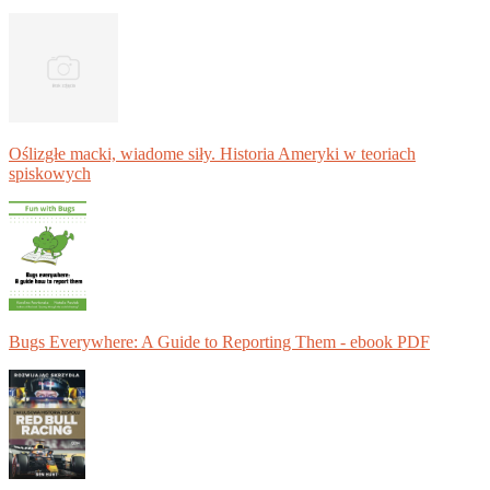
Oślizgłe macki, wiadome siły. Historia Ameryki w teoriach
spiskowych
Bugs Everywhere: A Guide to Reporting Them - ebook PDF