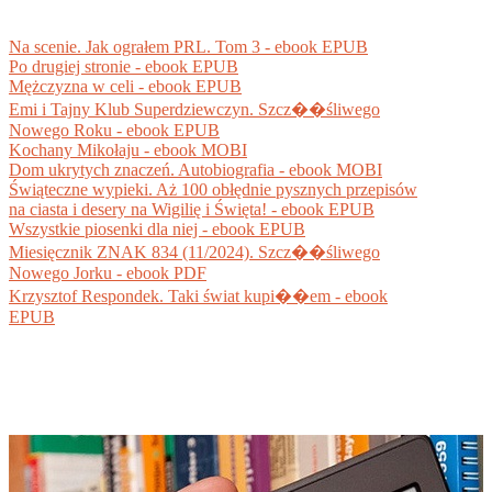
Na scenie. Jak ograłem PRL. Tom 3 - ebook EPUB
Po drugiej stronie - ebook EPUB
Mężczyzna w celi - ebook EPUB
Emi i Tajny Klub Superdziewczyn. Szcz��śliwego
Nowego Roku - ebook EPUB
Kochany Mikołaju - ebook MOBI
Dom ukrytych znaczeń. Autobiografia - ebook MOBI
Świąteczne wypieki. Aż 100 obłędnie pysznych przepisów
na ciasta i desery na Wigilię i Święta! - ebook EPUB
Wszystkie piosenki dla niej - ebook EPUB
Miesięcznik ZNAK 834 (11/2024). Szcz��śliwego
Nowego Jorku - ebook PDF
Krzysztof Respondek. Taki świat kupi��em - ebook
EPUB