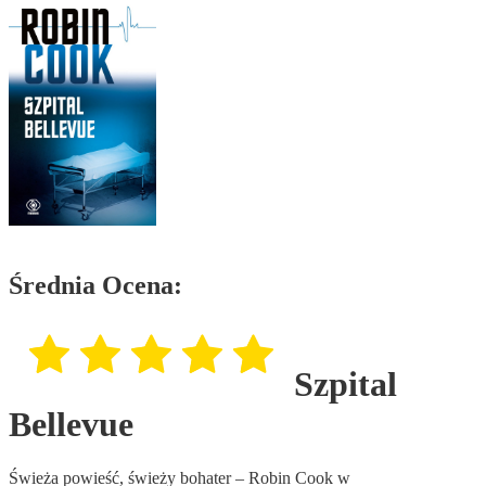
Średnia Ocena:
Szpital
Bellevue
Świeża powieść, świeży bohater – Robin Cook w