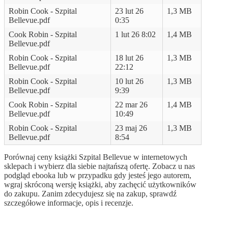
Robin Cook - Szpital
23 lut 26
1,3 MB
Bellevue.pdf
0:35
Cook Robin - Szpital
1 lut 26 8:02
1,4 MB
Bellevue.pdf
Robin Cook - Szpital
18 lut 26
1,3 MB
Bellevue.pdf
22:12
Robin Cook - Szpital
10 lut 26
1,3 MB
Bellevue.pdf
9:39
Cook Robin - Szpital
22 mar 26
1,4 MB
Bellevue.pdf
10:49
Robin Cook - Szpital
23 maj 26
1,3 MB
Bellevue.pdf
8:54
Porównaj ceny książki Szpital Bellevue w internetowych
sklepach i wybierz dla siebie najtańszą ofertę. Zobacz u nas
podgląd ebooka lub w przypadku gdy jesteś jego autorem,
wgraj skróconą wersję książki, aby zachęcić użytkowników
do zakupu. Zanim zdecydujesz się na zakup, sprawdź
szczegółowe informacje, opis i recenzje.