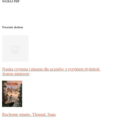
WGRAJ PDF
Ostatnio dodane
Nauka czytania i pisania dla uczniów z ryzykiem dysleksji.
Jestem mistrzem
Ruchome miasto. Thorgal. Saga