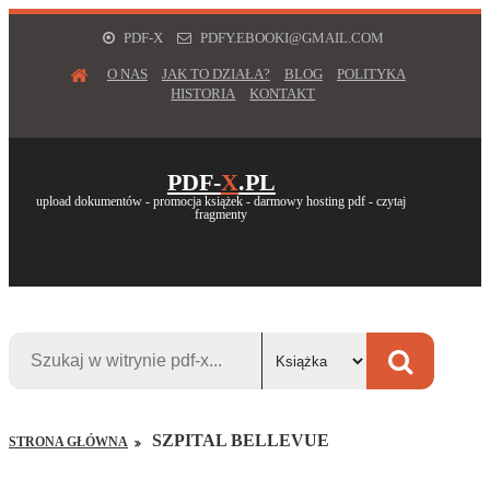
PDF-X
PDFY.EBOOKI@GMAIL.COM
O NAS
JAK TO DZIAŁA?
BLOG
POLITYKA
HISTORIA
KONTAKT
PDF-
X
.PL
upload dokumentów - promocja książek - darmowy hosting pdf - czytaj
fragmenty
SZPITAL BELLEVUE
STRONA GŁÓWNA