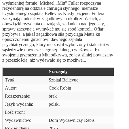
wyśmienitej formie! Michael „Mitt” Fuller rozpoczyna
rezydenturę na oddziale chirurgii słynnego, niemalże
trzystuletniego szpitala Bellevue. Kiedy pacjenci Fullera
zaczynają umierać w zagadkowych okolicznościach, a
obowiązki rezydenta okazują się zadaniem nad jego siły,
sprawy zaczynają wymykać mu się spod kontroli. Ofiar
przybywa, a jakaś zagadkowa siła przyciąga Matta ku
opuszczonemu gmachowi dawnego szpitala
psychiatrycznego, który nie został wyburzony i stale stoi w
sąsiedztwie nowoczesnego szpitalnego wieżowca. Ku
swojemu przerażeniu Mitt odkrywa, że jest silniej powiązany
z przeszłością, niż wydawało się to możliwe...
Szczegóły
Tytuł
Szpital Bellevue
Autor:
Cook Robin
Rozszerzenie:
brak
Język wydania:
polski
Ilość stron:
Wydawnictwo:
Dom Wydawniczy Rebis
Rok wydania:
2025