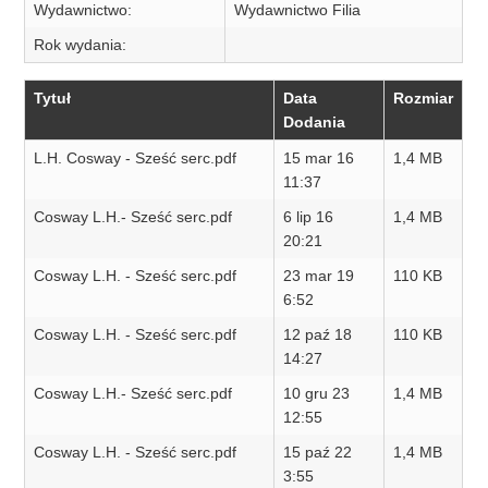
Wydawnictwo:
Wydawnictwo Filia
Rok wydania:
Tytuł
Data
Rozmiar
Dodania
L.H. Cosway - Sześć serc.pdf
15 mar 16
1,4 MB
11:37
Cosway L.H.- Sześć serc.pdf
6 lip 16
1,4 MB
20:21
Cosway L.H. - Sześć serc.pdf
23 mar 19
110 KB
6:52
Cosway L.H. - Sześć serc.pdf
12 paź 18
110 KB
14:27
Cosway L.H.- Sześć serc.pdf
10 gru 23
1,4 MB
12:55
Cosway L.H. - Sześć serc.pdf
15 paź 22
1,4 MB
3:55