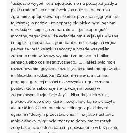
"usiądźcie wygodnie, znajdujecie sie na początku jazdy z
piekła rodem" - taki nagłówek znajduje sie na bardzo
zgrabnie zaprojektowanej okładce, przez co sięgnęłam po
tą książkę w nadziei, że poparzę sie piekielnymi ogniami.
opis książki sugeruje że narratorem jest super gość,
mroczny, zagadkowy i że wciągnie mnie w jakąś uwikłaną
i magiczną opowieść. byłam bardzo interesująca i wręcz
pewna że treść książki zaskoczy a przede wszystkim
zabierze mnie w świeży wymiar i że będzie to thriller,
sensacja albo coś metafizycznego........ jakież było moje
rozczarowanie, gdy sie okazało ,że całą historię opowiada
mi Matylda, młodziutka (22lata) nieśmiała, skromna,
pragnąca gorącej miłości dziewczynka. ugrzeczniona
postać, która zakochuje sie (z wzajemnością) w
zagadkowym iluzjoniście Jay`u. Historia jakich wiele,
prawidłowe love story które niewątpliwie fajnie sie czyta
ale treść książki nie ma nic wspólnego z piekielnymi
ogniami i "dobrym przedstawieniem" na jakie nastawiła
mnie okładka. w gruncie rzeczy to dobry majstersztyk
żeby tak oprawić dość banalną opowiadanie w taką szatę