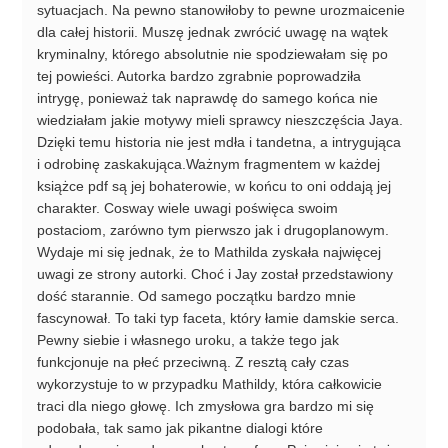
sytuacjach. Na pewno stanowiłoby to pewne urozmaicenie
dla całej historii. Muszę jednak zwrócić uwagę na wątek
kryminalny, którego absolutnie nie spodziewałam się po
tej powieści. Autorka bardzo zgrabnie poprowadziła
intrygę, ponieważ tak naprawdę do samego końca nie
wiedziałam jakie motywy mieli sprawcy nieszczęścia Jaya.
Dzięki temu historia nie jest mdła i tandetna, a intrygująca
i odrobinę zaskakująca.Ważnym fragmentem w każdej
książce pdf są jej bohaterowie, w końcu to oni oddają jej
charakter. Cosway wiele uwagi poświęca swoim
postaciom, zarówno tym pierwszo jak i drugoplanowym.
Wydaje mi się jednak, że to Mathilda zyskała najwięcej
uwagi ze strony autorki. Choć i Jay został przedstawiony
dość starannie. Od samego początku bardzo mnie
fascynował. To taki typ faceta, który łamie damskie serca.
Pewny siebie i własnego uroku, a także tego jak
funkcjonuje na płeć przeciwną. Z resztą cały czas
wykorzystuje to w przypadku Mathildy, która całkowicie
traci dla niego głowę. Ich zmysłowa gra bardzo mi się
podobała, tak samo jak pikantne dialogi które