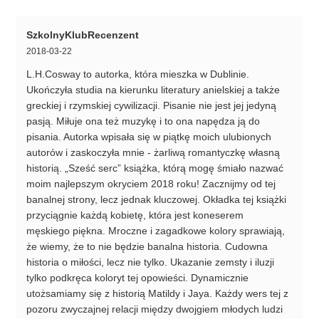
SzkolnyKlubRecenzent
2018-03-22
L.H.Cosway to autorka, która mieszka w Dublinie.
Ukończyła studia na kierunku literatury anielskiej a także
greckiej i rzymskiej cywilizacji. Pisanie nie jest jej jedyną
pasją. Miłuje ona też muzykę i to ona napędza ją do
pisania. Autorka wpisała się w piątkę moich ulubionych
autorów i zaskoczyła mnie - żarliwą romantyczkę własną
historią. „Sześć serc” książka, którą mogę śmiało nazwać
moim najlepszym okryciem 2018 roku! Zacznijmy od tej
banalnej strony, lecz jednak kluczowej. Okładka tej książki
przyciągnie każdą kobietę, która jest koneserem
męskiego piękna. Mroczne i zagadkowe kolory sprawiają,
że wiemy, że to nie będzie banalna historia. Cudowna
historia o miłości, lecz nie tylko. Ukazanie zemsty i iluzji
tylko podkręca koloryt tej opowieści. Dynamicznie
utożsamiamy się z historią Matildy i Jaya. Każdy wers tej z
pozoru zwyczajnej relacji między dwojgiem młodych ludzi