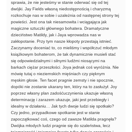
sprawia, że nie jesteśmy w stanie oderwać się od tej
dwójki. Jay Fields własną niedostępnością i charyzmą
rozkochuje nas w sobie i uzależnia od następnej strony tej
powieści. Jest ona tak niesamowita i wciągająca jak
magiczne sztuczki głównego bohatera. Dramatyczne
dzieciństwo Matildy, jak i Jaya wprowadza nas w
zakłopotanie. Przy tym nasze kłopoty przestają istnieć.
Zaczynamy doceniać to, co mieliśmy i współczuć młodym
książkowym bohaterom, że tak dynamicznie musieli stać
się odpowiedzialnymi i silnymi ludźmi niosącymi na
barkach ciężar przeszłości. Joya jednak coś wyróżnia. Nie
mówię tutaj o nieziemskich mięśniach czy pięknym
męskim głosie. Ten facet pragnie zemsty i nie spocznie,
dopóki nie zostanie ukarany ten, który na to zasłużył. Joy
poprzez własny plan zadośćuczynienia ukazuje własną
determinację i zarazem ukazuje, jaki jest przebiegły i
idealny w działaniu… Jak tych dwoje ludzi się spotkało?
Czy jedno, przypadkowe spotkanie jest w stanie
zapoczątkować coś, czego od zawsze Matilda pragnęła?
Dwójka młodych ludzi pragnie się do szaleństwa, lecz
tajemniczość i tajemnice faceta tylko dozują szczęście i