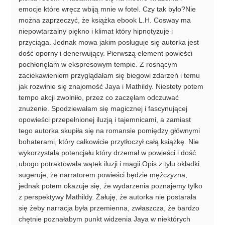
emocje które wręcz wbiją mnie w fotel. Czy tak było?Nie
można zaprzeczyć, że książka ebook L.H. Cosway ma
niepowtarzalny piękno i klimat który hipnotyzuje i
przyciąga. Jednak mowa jakim posługuje się autorka jest
dość oporny i denerwujący. Pierwszą element powieści
pochłonęłam w ekspresowym tempie. Z rosnącym
zaciekawieniem przyglądałam się biegowi zdarzeń i temu
jak rozwinie się znajomość Jaya i Mathildy. Niestety potem
tempo akcji zwolniło, przez co zaczęłam odczuwać
znużenie. Spodziewałam się magicznej i fascynującej
opowieści przepełnionej iluzją i tajemnicami, a zamiast
tego autorka skupiła się na romansie pomiędzy głównymi
bohaterami, który całkowicie przytłoczył całą książkę. Nie
wykorzystała potencjału który drzemał w powieści i dość
ubogo potraktowała wątek iluzji i magii.Opis z tyłu okładki
sugeruje, że narratorem powieści będzie mężczyzna,
jednak potem okazuje się, że wydarzenia poznajemy tylko
z perspektywy Mathildy. Żałuję, że autorka nie postarała
się żeby narracja była przemienna, zwłaszcza, że bardzo
chętnie poznałabym punkt widzenia Jaya w niektórych