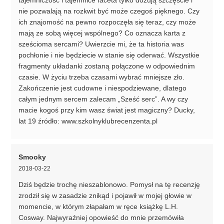
nie pozwalają na rozkwit być może czegoś pięknego. Czy
ich znajomość na pewno rozpoczęła się teraz, czy może
mają ze sobą więcej wspólnego? Co oznacza karta z
sześcioma sercami? Uwierzcie mi, że ta historia was
pochłonie i nie będziecie w stanie się oderwać. Wszystkie
fragmenty układanki zostaną połączone w odpowiednim
czasie. W życiu trzeba czasami wybrać mniejsze zło.
Zakończenie jest cudowne i niespodziewane, dlatego
całym jednym sercem zalecam „Sześć serc”. A wy czy
macie kogoś przy kim wasz świat jest magiczny? Ducky,
lat 19 źródło: www.szkolnyklubrecenzenta.pl
Smooky
2018-03-22
Dziś będzie trochę nieszablonowo. Pomysł na tę recenzję
zrodził się w zasadzie znikąd i pojawił w mojej głowie w
momencie, w którym złapałam w ręce książkę L.H.
Cosway. Najwyraźniej opowieść do mnie przemówiła