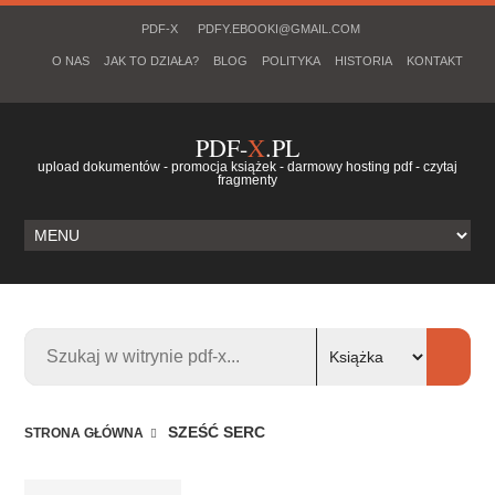
PDF-X
PDFY.EBOOKI@GMAIL.COM
O NAS
JAK TO DZIAŁA?
BLOG
POLITYKA
HISTORIA
KONTAKT
PDF-
X
.PL
upload dokumentów - promocja książek - darmowy hosting pdf - czytaj
fragmenty
SZEŚĆ SERC
STRONA GŁÓWNA