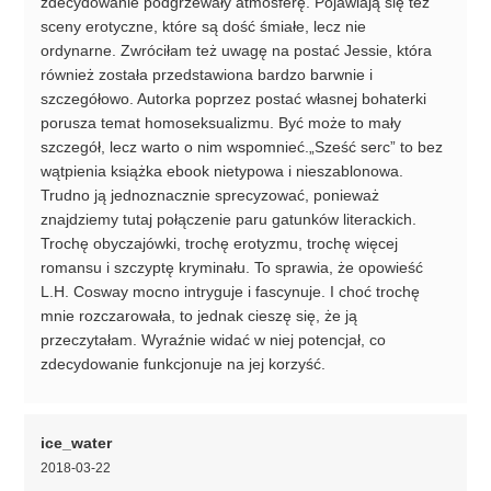
zdecydowanie podgrzewały atmosferę. Pojawiają się też
sceny erotyczne, które są dość śmiałe, lecz nie
ordynarne. Zwróciłam też uwagę na postać Jessie, która
również została przedstawiona bardzo barwnie i
szczegółowo. Autorka poprzez postać własnej bohaterki
porusza temat homoseksualizmu. Być może to mały
szczegół, lecz warto o nim wspomnieć.„Sześć serc” to bez
wątpienia książka ebook nietypowa i nieszablonowa.
Trudno ją jednoznacznie sprecyzować, ponieważ
znajdziemy tutaj połączenie paru gatunków literackich.
Trochę obyczajówki, trochę erotyzmu, trochę więcej
romansu i szczyptę kryminału. To sprawia, że opowieść
L.H. Cosway mocno intryguje i fascynuje. I choć trochę
mnie rozczarowała, to jednak cieszę się, że ją
przeczytałam. Wyraźnie widać w niej potencjał, co
zdecydowanie funkcjonuje na jej korzyść.
ice_water
2018-03-22