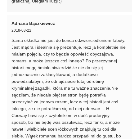
graficzną. Uległam iluzji ;)
Adriana Bączkiewicz
2018-03-22
Sama okładka nie jest do końca odzwierciedleniem fabuły.
Jest mądra i idealnie się prezentuje, lecz ja kompletnie nie
miałam pojęcia, czy to będzie opowieść obyczajowa,
romans, a może jeszcze coś innego? Po przeczytanej
historii mogę śmiało stwierdzić że nie da się jej
jednoznacznie zaklasyfikować, a dodatkowo
powiedziałabym, że odnajdziecie tutaj odrobinę
kryminalnej zagadki, która ma tu ważne znaczenie.Nie
sądziłam, że niecałe pięćset stron będę potrafiła
przeczytać za jednym razem, lecz w tej historii jest coś
takiego, że nie potrafiłam się od niej oderwać. L.H.
Cosway bawi się z czytelnikiem w dość pruderyjny
sposób, bo nie będę was oszukiwać, lecz fanki, a może
nawet i wielbiciele scen łóżkowych znajdują tu coś dla
siebie. Wątek romansu bardzo przypadł mi do gustu, bo