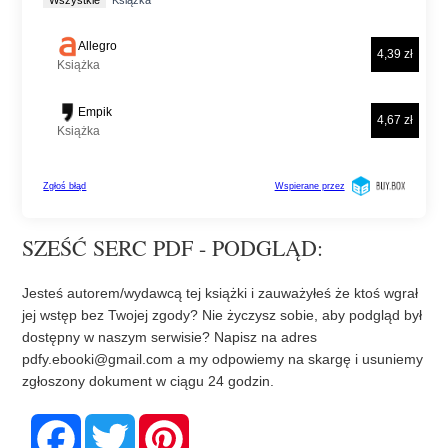
SZEŚĆ SERC PDF - PODGLĄD:
Jesteś autorem/wydawcą tej książki i zauważyłeś że ktoś wgrał
jej wstęp bez Twojej zgody? Nie życzysz sobie, aby podgląd był
dostępny w naszym serwisie? Napisz na adres
pdfy.ebooki@gmail.com
a my odpowiemy na skargę i usuniemy
zgłoszony dokument w ciągu 24 godzin.
F
T
P
a
w
i