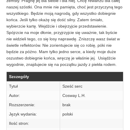
zemsty. Pragnę jej dla siebie i dla niej. Chcę rewanżu dla całej
naszej szóstki. Ona mnie nie pamięta, choć jest przyczyną tego
wszystkiego. Będzie moją nagrodą, gdy wszystko dobiegnie
końca. Jeśli tylko okażę się dość silny. Zatem śmiało,
wybierzcie kartę. Wejdźcie i obejrzyjcie przedstawienie.
Spójrzcie na moje dłonie, przyjrzyjcie się uważnie, tak byście
nie widzieli tego, co się losy naprawdę. Zniszczę wasz świat w
świetle reflektorów. Nie zorientujecie się co robię, póki nie
będzie za późno. Mam tylko jedno serce, a kiedy moje duże
oszustwo dobiegnie końca, wręczę je właśnie jej. Usiądźcie
wygodnie, znajdujecie się na początku jazdy z piekła rodem.
Szczegóły
Tytuł
Sześć serc
Autor:
Cosway L.H.
Rozszerzenie:
brak
Język wydania:
polski
Ilość stron: