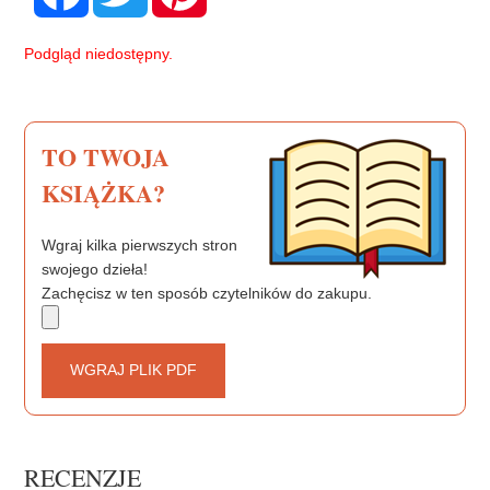
c
i
n
e
t
t
b
t
e
Podgląd niedostępny.
o
e
r
o
r
e
k
s
t
TO TWOJA
KSIĄŻKA?
Wgraj kilka pierwszych stron
swojego dzieła!
Zachęcisz w ten sposób czytelników do zakupu.
WGRAJ PLIK PDF
RECENZJE