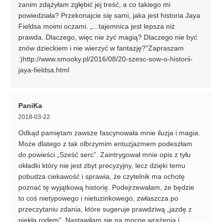
zanim zdążyłam zgłębić jej treść, a co takiego mi
powiedziała? Przekonajcie się sami, jaka jest historia Jaya
Fieldsa moimi oczami. „...tajemnica jest lepsza niż
prawda. Dlaczego, więc nie żyć magią? Dlaczego nie być
znów dzieckiem i nie wierzyć w fantazję?”Zapraszam
:)http://www.smooky.pl/2016/08/20-szesc-sow-o-historii-
jaya-fieldsa.html
PaniKa
2018-03-22
Odkąd pamiętam zawsze fascynowała mnie iluzja i magia.
Może dlatego z tak olbrzymim entuzjazmem podeszłam
do powieści „Sześć serc”. Zaintrygował mnie opis z tyłu
okładki który nie jest zbyt precyzyjny, lecz dzięki temu
pobudza ciekawość i sprawia, że czytelnik ma ochotę
poznać tę wyjątkową historię. Podejrzewałam, że będzie
to coś nietypowego i nietuzinkowego, zwłaszcza po
przeczytaniu zdania, które sugeruje prawdziwą „jazdę z
piekła rodem”. Nastawiłam się na mocne wrażenia i