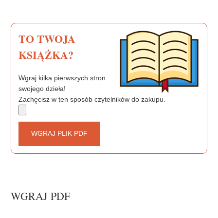
o
r
e
k
s
t
TO TWOJA
KSIĄŻKA?
Wgraj kilka pierwszych stron
swojego dzieła!
Zachęcisz w ten sposób czytelników do zakupu.
WGRAJ PLIK PDF
WGRAJ PDF