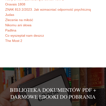
Oravais 1808
ZNAK 813 2/2023. Jak wzmacniać odporność psychiczną
Judas
Zlecenie na miłość
Nikomu ani słowa
Padlina
Co wyszeptał nam deszcz
The Most 2
BIBLIOTEKA DOKUMENTÓW PDF +
DARMOWE EBOOKI DO POBRANIA