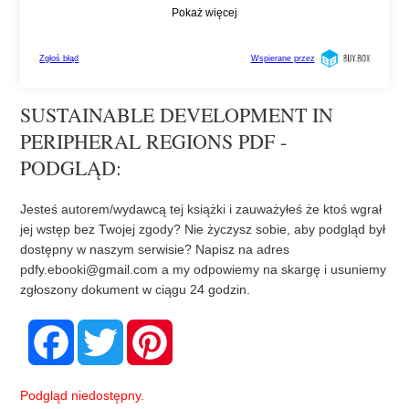
SUSTAINABLE DEVELOPMENT IN
PERIPHERAL REGIONS PDF -
PODGLĄD:
Jesteś autorem/wydawcą tej książki i zauważyłeś że ktoś wgrał
jej wstęp bez Twojej zgody? Nie życzysz sobie, aby podgląd był
dostępny w naszym serwisie? Napisz na adres
pdfy.ebooki@gmail.com
a my odpowiemy na skargę i usuniemy
zgłoszony dokument w ciągu 24 godzin.
F
T
P
a
w
i
c
i
n
e
t
t
b
t
e
Podgląd niedostępny.
o
e
r