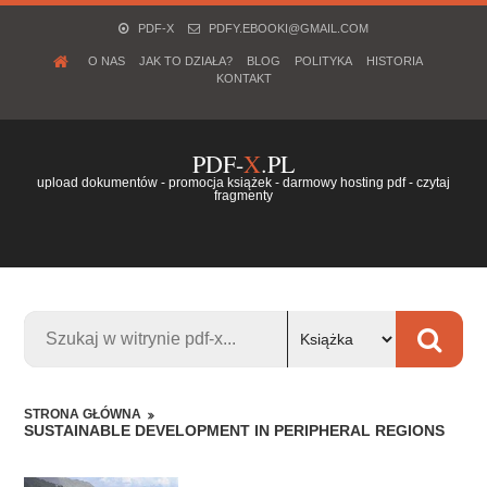
PDF-X
PDFY.EBOOKI@GMAIL.COM
O NAS
JAK TO DZIAŁA?
BLOG
POLITYKA
HISTORIA
KONTAKT
PDF-
X
.PL
upload dokumentów - promocja książek - darmowy hosting pdf - czytaj
fragmenty
STRONA GŁÓWNA
SUSTAINABLE DEVELOPMENT IN PERIPHERAL REGIONS