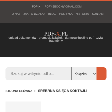
PDF-X
PDFY.EBOOKI@GMAIL.COM
O NAS
JAK TO DZIAŁA?
BLOG
POLITYKA
HISTORIA
KONTAKT
PDF-
X
.PL
upload dokumentów - promocja książek - darmowy hosting pdf - czytaj
fragmenty
SREBRNA KSIĘGA KOKTAJLI
STRONA GŁÓWNA