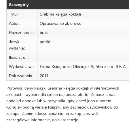
Szczegóły
Tytuł
Srebrna księga koktajli
Autor:
Opracowanie zbiorowe
Rozszerzenie:
brak
Język
polski
wydania:
Ilość stron:
Wydawnictwo:
Firma Księgarska Olesiejuk Spółka z o.o. S.K.A.
Rok wydania:
2011
Porównaj ceny książki Srebrna księga koktajli w internetowych
sklepach i wybierz dla siebie najtańszą ofertę. Zobacz u nas
podgląd ebooka lub w przypadku gdy jesteś jego autorem,
wgraj skróconą wersję książki, aby zachęcić użytkowników do
zakupu. Zanim zdecydujesz się na zakup, sprawdź
szczegółowe informacje, opis i recenzje.