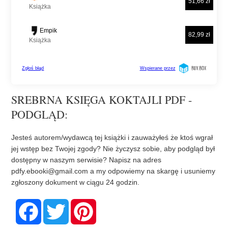
SREBRNA KSIĘGA KOKTAJLI PDF -
PODGLĄD:
Jesteś autorem/wydawcą tej książki i zauważyłeś że ktoś wgrał
jej wstęp bez Twojej zgody? Nie życzysz sobie, aby podgląd był
dostępny w naszym serwisie? Napisz na adres
pdfy.ebooki@gmail.com
a my odpowiemy na skargę i usuniemy
zgłoszony dokument w ciągu 24 godzin.
F
T
P
a
w
i
c
i
n
e
t
t