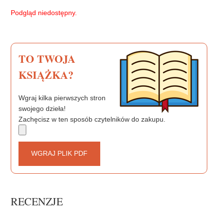
b
t
e
Podgląd niedostępny.
o
e
r
o
r
e
k
s
t
TO TWOJA
KSIĄŻKA?
Wgraj kilka pierwszych stron
swojego dzieła!
Zachęcisz w ten sposób czytelników do zakupu.
WGRAJ PLIK PDF
RECENZJE