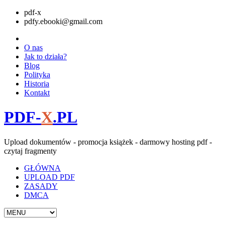
pdf-x
pdfy.ebooki@gmail.com
O nas
Jak to działa?
Blog
Polityka
Historia
Kontakt
PDF-
X
.PL
Upload dokumentów - promocja książek - darmowy hosting pdf -
czytaj fragmenty
GŁÓWNA
UPLOAD PDF
ZASADY
DMCA