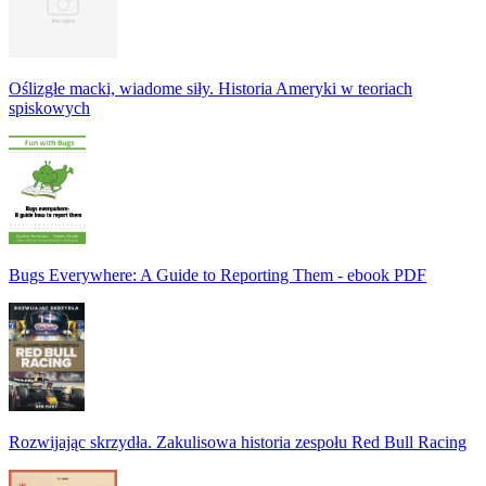
Oślizgłe macki, wiadome siły. Historia Ameryki w teoriach
spiskowych
Bugs Everywhere: A Guide to Reporting Them - ebook PDF
Rozwijając skrzydła. Zakulisowa historia zespołu Red Bull Racing