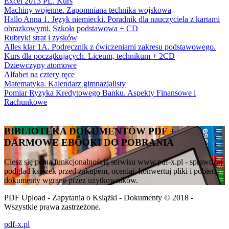
Excel 2013 PL. Kurs
Machiny wojenne. Zapomniana technika wojskowa
Hallo Anna 1. Język niemiecki. Poradnik dla nauczyciela z kartami
obrazkowymi. Szkoła podstawowa + CD
Rubryki strat i zysków
Alles klar 1A. Podręcznik z ćwiczeniami zakresu podstawowego.
Kurs dla początkujących. Liceum, technikum + 2CD
Dziewczyny atomowe
Alfabet na cztery ręce
Matematyka. Kalendarz gimnazjalisty
Pomiar Ryzyka Kredytowego Banku. Aspekty Finansowe i
Rachunkowe
BIBLIOTEKA DOKUMENTÓW PDF +
DARMOWE EBOOKI DO POBRANIA
Ciesz się pełną funkcjonalnością serwisu www.pdf-x.pl - sprawdzaj
podgląd książek przed zakupem, oceniaj, konwertuj pliki i pobieraj
dokumenty wgrane przez użytkowników.
PDF Upload - Zapytania o Książki - Dokumenty © 2018 -
Wszystkie prawa zastrzeżone.
pdf-x.pl