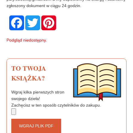
zgłoszony dokument w ciągu 24 godzin.
F
T
P
a
w
i
c
i
n
e
t
t
b
t
e
Podgląd niedostępny.
o
e
r
o
r
e
k
s
t
TO TWOJA
KSIĄŻKA?
Wgraj kilka pierwszych stron
swojego dzieła!
Zachęcisz w ten sposób czytelników do zakupu.
WGRAJ PLIK PDF