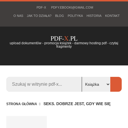
PDF-X
PDFY.EBOOKI@GMAIL.COM
O NAS
JAK TO DZIAŁA?
BLOG
POLITYKA
HISTORIA
KONTAKT
PDF-
X
.PL
upload dokumentów - promocja książek - darmowy hosting pdf - czytaj
fragmenty
SEKS. DOBRZE JEST, GDY WIE SIĘ
STRONA GŁÓWNA