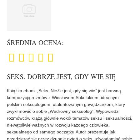
ŚREDNIA OCENA:
SEKS. DOBRZE JEST, GDY WIE SIĘ
Książka ebook „Seks. Nieźle jest, gdy się wie” jest barwną
kompozycją rozmów z Wiesławem Sokolukiem, idealnym
polskim seksuologiem, utalentowanym gawędziarzem, który
zwykł mówić o sobie „Wędrowny seksuolog”. Wypowiedzi
rozmówców krążą głównie wokół tematów seksu i seksualności,
niewątpliwie ważnych w rozwoju każdego człowieka,
seksualnego od samego początku.Autor prezentuje jak
przedzierać się przez dżunglę pytań o seks, uświadamiać sobie