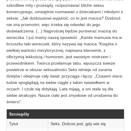
szkodliwe mity i przesądy, rozpoznawać blichtr seksu
komercyjnego, umiejętnie rozmawiać z dzieciakami i młodymi o
seksie: „Jak dzidziusiowi wyjaśnić, co to jest macica? Dzidziuś
nie zna przenośni, więc trzeba się odwołać do jego
doświadczenia. (...) Najprościej będzie porównać macicę do
woreczka. I już mamy naszą opowieść: „Każda mamusia ma w
brzuszku taki woreczek, który nazywa się macica.”Książka o
wielkiej wartości merytorycznej, napisana klarownie, z
olbrzymią lekkością i humorem, jest swoistym mistrzem i
przewodnikiem. Twórca przełamuje tabu, wpuszcza świeże
powietrze w obszar seksualności.Seks istnieje od zarania
dziejów i obejmuje cały świat, przyciąga i łączy: „Czasem starsi
ludzie spoglądają na siebie ciągle z takim światełkiem w
oczach. I czule się dotykają. Lata mijają, a oni stale są dla
siebie atrakcyjni. Nasze ciało jest zmysłowe od urodzenia do
śmierci”.
Szczegóły
Tytuł
Seks. Dobrze jest, gdy wie się