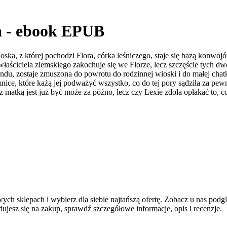
a - ebook EPUB
a, z której pochodzi Flora, córka leśniczego, staje się bazą konwoj
aściciela ziemskiego zakochuje się we Florze, lecz szczęście tych dw
du, zostaje zmuszona do powrotu do rodzinnej wioski i do małej chat
mnice, które każą jej podważyć wszystko, co do tej pory sądziła za pew
 matką jest już być może za późno, lecz czy Lexie zdoła opłakać to, co
h sklepach i wybierz dla siebie najtańszą ofertę. Zobacz u nas podg
jesz się na zakup, sprawdź szczegółowe informacje, opis i recenzje.