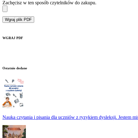
Zachęcisz w ten sposób czytelników do zakupu.
Wgraj plik PDF
WGRAJ PDF
Ostatnio dodane
Nauka czytania i pisania dla uczniów z ryzykiem dysleksji. Jestem m