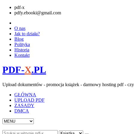
pdf-x
pdfy.ebooki@gmail.com
O nas
Jak to działa?
Blog
Polityka
Historia
Kontakt
PDF-
X
.PL
Upload dokumentów - promocja książek - darmowy hosting pdf - czy
GŁÓWNA
UPLOAD PDF
ZASADY
DMCA