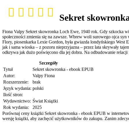
Sekret skowronk
Fiona Valpy Sekret skowronka Loch Ewe, 1940 rok. Gdy szkocka wiosk
społeczności zmienia się na zawsze. Wbrew woli surowego ojca syn wł
Flory, piosenkarka Lexie Gordon, była gwiazda londyńskiego West En
jak i sama wioska – z pozoru nieprzyjazna – przez lata skrywały taje
odkrywa jak dużo poświęcono dla jej dobra. Na odbudowanie relacji z
Szczegóły
Tytuł
Sekret skowronka - ebook EPUB
Autor:
Valpy Fiona
Rozszerzenie:
brak
Język wydania:
polski
Ilość stron:
Wydawnictwo:
Świat Książki
Rok wydania:
2025
Porównaj ceny książki Sekret skowronka - ebook EPUB w internetowyc
wersję książki, aby zachęcić użytkowników do zakupu. Zanim zdecydu