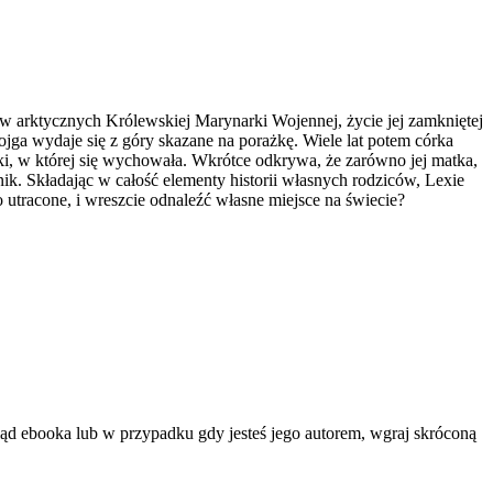
ów arktycznych Królewskiej Marynarki Wojennej, życie jej zamkniętej
ojga wydaje się z góry skazane na porażkę. Wiele lat potem córka
ki, w której się wychowała. Wkrótce odkrywa, że zarówno jej matka,
nik. Składając w całość elementy historii własnych rodziców, Lexie
 utracone, i wreszcie odnaleźć własne miejsce na świecie?
ląd ebooka lub w przypadku gdy jesteś jego autorem, wgraj skróconą