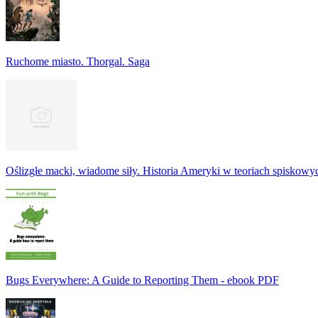
Ruchome miasto. Thorgal. Saga
Oślizgłe macki, wiadome siły. Historia Ameryki w teoriach spiskowy
Bugs Everywhere: A Guide to Reporting Them - ebook PDF