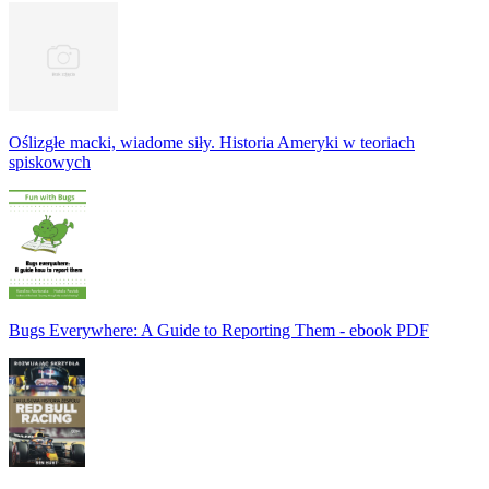
Oślizgłe macki, wiadome siły. Historia Ameryki w teoriach
spiskowych
Bugs Everywhere: A Guide to Reporting Them - ebook PDF