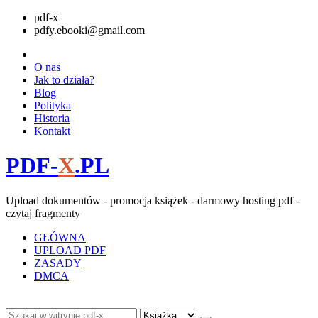
pdf-x
pdfy.ebooki@gmail.com
O nas
Jak to działa?
Blog
Polityka
Historia
Kontakt
PDF-
X
.PL
Upload dokumentów - promocja książek - darmowy hosting pdf -
czytaj fragmenty
GŁÓWNA
UPLOAD PDF
ZASADY
DMCA