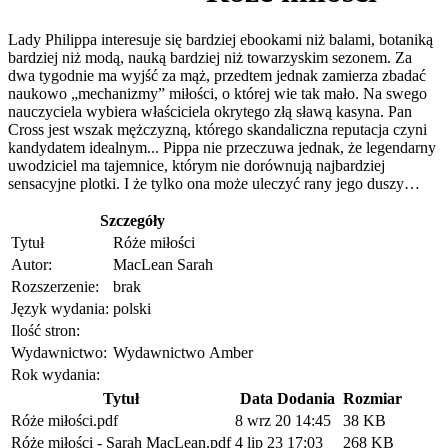
Lady Philippa interesuje się bardziej ebookami niż balami, botaniką
bardziej niż modą, nauką bardziej niż towarzyskim sezonem. Za
dwa tygodnie ma wyjść za mąż, przedtem jednak zamierza zbadać
naukowo „mechanizmy” miłości, o której wie tak mało. Na swego
nauczyciela wybiera właściciela okrytego złą sławą kasyna. Pan
Cross jest wszak mężczyzną, którego skandaliczna reputacja czyni
kandydatem idealnym... Pippa nie przeczuwa jednak, że legendarny
uwodziciel ma tajemnice, którym nie dorównują najbardziej
sensacyjne plotki. I że tylko ona może uleczyć rany jego duszy…
Szczegóły
Tytuł
Róże miłości
Autor:
MacLean Sarah
Rozszerzenie:
brak
Język wydania:
polski
Ilość stron:
Wydawnictwo:
Wydawnictwo Amber
Rok wydania:
Tytuł
Data Dodania
Rozmiar
Róże miłości.pdf
8 wrz 20 14:45
38 KB
Róże miłości - Sarah MacLean.pdf
4 lip 23 17:03
268 KB