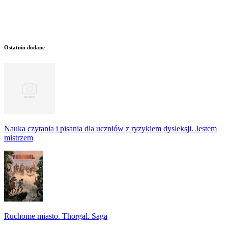
Ostatnio dodane
Nauka czytania i pisania dla uczniów z ryzykiem dysleksji. Jestem
mistrzem
Ruchome miasto. Thorgal. Saga