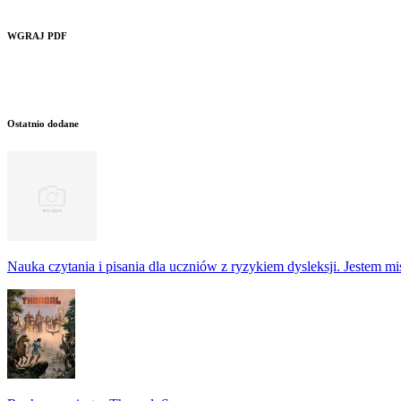
WGRAJ PDF
Ostatnio dodane
Nauka czytania i pisania dla uczniów z ryzykiem dysleksji. Jestem m