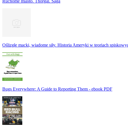
Ruchome miasto. Thorgal. Saga
Oślizgłe macki, wiadome siły. Historia Ameryki w teoriach spiskowy
Bugs Everywhere: A Guide to Reporting Them - ebook PDF