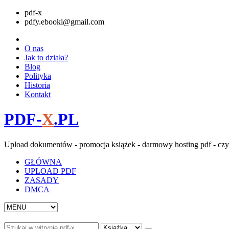
pdf-x
pdfy.ebooki@gmail.com
O nas
Jak to działa?
Blog
Polityka
Historia
Kontakt
PDF-
X
.PL
Upload dokumentów - promocja książek - darmowy hosting pdf - czy
GŁÓWNA
UPLOAD PDF
ZASADY
DMCA