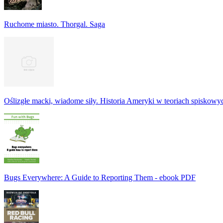
Ruchome miasto. Thorgal. Saga
Oślizgłe macki, wiadome siły. Historia Ameryki w teoriach spiskowy
Bugs Everywhere: A Guide to Reporting Them - ebook PDF