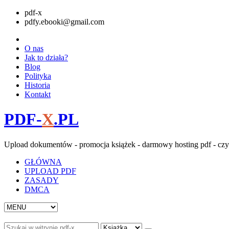
pdf-x
pdfy.ebooki@gmail.com
O nas
Jak to działa?
Blog
Polityka
Historia
Kontakt
PDF-
X
.PL
Upload dokumentów - promocja książek - darmowy hosting pdf - czy
GŁÓWNA
UPLOAD PDF
ZASADY
DMCA