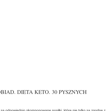
IAD. DIETA KETO. 30 PYSZNYCH
są odpowiednio skomponowane posiłki, które nie tylko są zgodne z