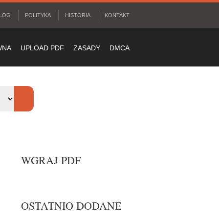
LOG
POLITYKA
HISTORIA
KONTAKT
WNA
UPLOAD PDF
ZASADY
DMCA
WGRAJ PDF
OSTATNIO DODANE