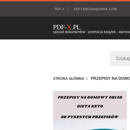
PDF-X
PDFY.EBOOKI@GMAIL.COM
PDF-
X
.PL
upload dokumentów - promocja książek - darmowy
PRZEPISY NA DOMO
STRONA GŁÓWNA