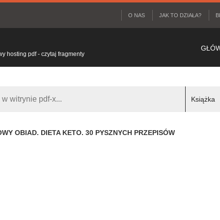
O NAS
JAK TO DZIAŁA?
B
GŁÓ
 hosting pdf - czytaj fragmenty
WY OBIAD. DIETA KETO. 30 PYSZNYCH PRZEPISÓW