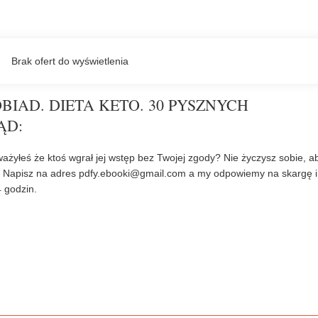
IAD. DIETA KETO. 30 PYSZNYCH
ĄD:
ażyłeś że ktoś wgrał jej wstęp bez Twojej zgody? Nie życzysz sobie, a
? Napisz na adres
pdfy.ebooki@gmail.com
a my odpowiemy na skargę i
 godzin.