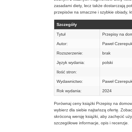
zasadami diety, lecz także dostarczają 
przepisów na smaczne i szybkie obiady, 
Szczegóły
Tytuł
Przepisy na dom
Autor:
Paweł Czerepu
Rozszerzenie:
brak
Język wydania:
polski
Ilość stron:
Wydawnictwo:
Paweł Czerepu
Rok wydania:
2024
Porównaj ceny książki Przepisy na domowy
wybierz dla siebie najtańszą ofertę. Zob
skróconą wersję książki, aby zachęcić u
szczegółowe informacje, opis i recenzje.