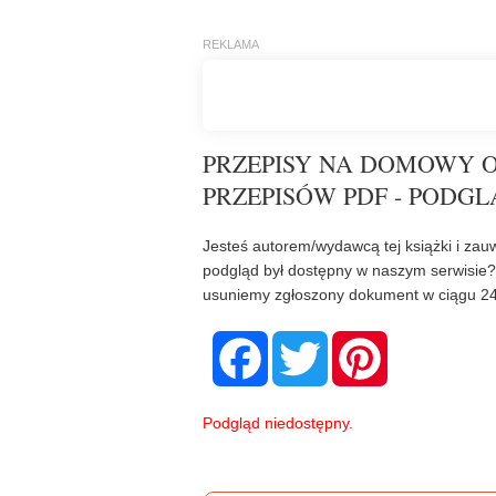
PRZEPISY NA DOMOWY OB
PRZEPISÓW PDF - PODGL
Jesteś autorem/wydawcą tej książki i zauw
podgląd był dostępny w naszym serwisie
usuniemy zgłoszony dokument w ciągu 24
F
T
P
a
w
i
c
i
n
e
t
t
b
t
e
Podgląd niedostępny.
o
e
r
o
r
e
k
s
t