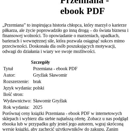
ebook PDF
„Przemiana” to inspirująca historia chłopca, który marzył o karierze
piłkarza, ale życie poprowadziło go inną drogą – do świata biznesu i
finansowej wolności. To opowiadanie o marzeniach, upadkach,
barierach i wewnętrznej sile, która pozwala osiągnąć sukces mimo
przeciwności. Doskonała dla osób poszukujących motywacji,
odwagi do działania i wiary we swoje możliwości.
Szczegóły
Tytuł
Przemiana - ebook PDF
Autor:
Gryźlak Sławomir
Rozszerzenie:
brak
Język wydania:
polski
Ilość stron:
Wydawnictwo:
Sławomir Gryźlak
Rok wydania:
2025
Porównaj ceny książki Przemiana - ebook PDF w internetowych
sklepach i wybierz dla siebie najtańszą ofertę. Zobacz u nas podgląd
ebooka lub w przypadku gdy jesteś jego autorem, wgraj skróconą
wersję książki, aby zachęcić użytkowników do zakupu. Zanim