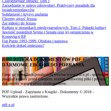
Czarodziejskie obrazki. Tom 1
Zarządzanie w opiece zdrowotnej. Praktyczny poradnik dla
świadczeniodawców
Solidarność i kryzys zaufania
Chcemy ujrzeć Jezusa
Żar miłości do Jezusa
Kultura w stosunkach międzynarodowych. Tom 2. Pułapki kultury
Jawność posiedzeń Sejmu i Senatu oraz jej ograniczenia w
Konstytucji RP
Fiat Punto 1993-1999. Obsługa i naprawa
Kościele dokąd zmierzasz?
BIBLIOTEKA DOKUMENTÓW PDF +
DARMOWE EBOOKI DO POBRANIA
Ciesz się pełną funkcjonalnością serwisu www.pdf-x.pl - sprawdzaj
podgląd książek przed zakupem, oceniaj, konwertuj pliki i pobieraj
dokumenty wgrane przez użytkowników.
PDF Upload - Zapytania o Książki - Dokumenty © 2018 -
Wszystkie prawa zastrzeżone.
pdf-x.pl