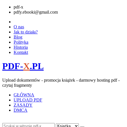
pdf-x
pdfy.ebooki@gmail.com
O nas
Jak to działa?
Blog
Polityka
Historia
Kontakt
PDF-
X
.PL
Upload dokumentów - promocja książek - darmowy hosting pdf -
czytaj fragmenty
GŁÓWNA
UPLOAD PDF
ZASADY
DMCA