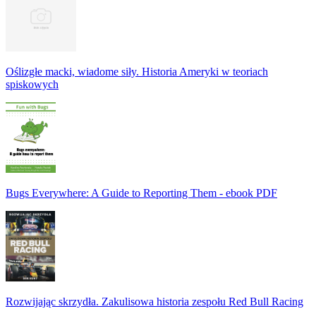
Oślizgłe macki, wiadome siły. Historia Ameryki w teoriach
spiskowych
Bugs Everywhere: A Guide to Reporting Them - ebook PDF
Rozwijając skrzydła. Zakulisowa historia zespołu Red Bull Racing