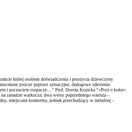
akcie której osobiste doświadczenia i przeżycia dziewczyny
zmocnione jeszcze poprzez sytuacyjne, dialogowe zderzenia
niem i poczuciem rozpaczy…" Prof. Dorota Kozicka "»Proś o kolor«
y na zasadzie warkocza: dwa wersy poprzedniego wiersza –
ędny, miejscami konkretny, jednak przechodzący w metaforę –