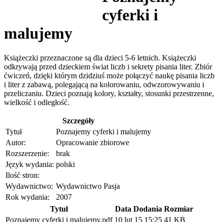
cyferki i
malujemy
Książeczki przeznaczone są dla dzieci 5-6 letnich. Książeczki
odkrywają przed dzieckiem świat liczb i sekrety pisania liter. Zbiór
ćwiczeń, dzięki którym dzidziuś może połączyć naukę pisania liczb
i liter z zabawą, polegającą na kolorowaniu, odwzorowywaniu i
przeliczaniu. Dzieci poznają kolory, kształty, stosunki przestrzenne,
wielkość i odległość.
Szczegóły
Tytuł
Poznajemy cyferki i malujemy
Autor:
Opracowanie zbiorowe
Rozszerzenie:
brak
Język wydania:
polski
Ilość stron:
Wydawnictwo:
Wydawnictwo Pasja
Rok wydania:
2007
Tytuł
Data Dodania
Rozmiar
Poznajemy cyferki i malujemy.pdf
10 lut 15 15:25
41 KB