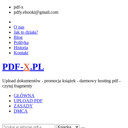
pdf-x
pdfy.ebooki@gmail.com
O nas
Jak to działa?
Blog
Polityka
Historia
Kontakt
PDF-
X
.PL
Upload dokumentów - promocja książek - darmowy hosting pdf -
czytaj fragmenty
GŁÓWNA
UPLOAD PDF
ZASADY
DMCA