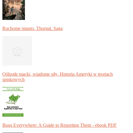
Ruchome miasto. Thorgal. Saga
Oślizgłe macki, wiadome siły. Historia Ameryki w teoriach
spiskowych
Bugs Everywhere: A Guide to Reporting Them - ebook PDF