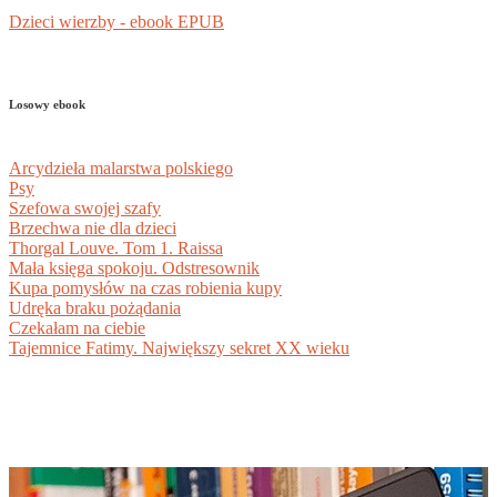
Dzieci wierzby - ebook EPUB
Losowy ebook
Arcydzieła malarstwa polskiego
Psy
Szefowa swojej szafy
Brzechwa nie dla dzieci
Thorgal Louve. Tom 1. Raissa
Mała księga spokoju. Odstresownik
Kupa pomysłów na czas robienia kupy
Udręka braku pożądania
Czekałam na ciebie
Tajemnice Fatimy. Największy sekret XX wieku