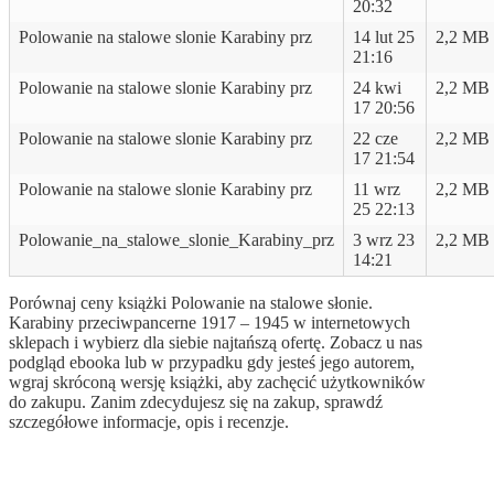
20:32
Polowanie na stalowe slonie Karabiny prz
14 lut 25
2,2 MB
21:16
Polowanie na stalowe slonie Karabiny prz
24 kwi
2,2 MB
17 20:56
Polowanie na stalowe slonie Karabiny prz
22 cze
2,2 MB
17 21:54
Polowanie na stalowe slonie Karabiny prz
11 wrz
2,2 MB
25 22:13
Polowanie_na_stalowe_slonie_Karabiny_prz
3 wrz 23
2,2 MB
14:21
Porównaj ceny książki Polowanie na stalowe słonie.
Karabiny przeciwpancerne 1917 – 1945 w internetowych
sklepach i wybierz dla siebie najtańszą ofertę. Zobacz u nas
podgląd ebooka lub w przypadku gdy jesteś jego autorem,
wgraj skróconą wersję książki, aby zachęcić użytkowników
do zakupu. Zanim zdecydujesz się na zakup, sprawdź
szczegółowe informacje, opis i recenzje.