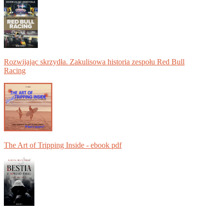
Rozwijając skrzydła. Zakulisowa historia zespołu Red Bull
Racing
The Art of Tripping Inside - ebook pdf