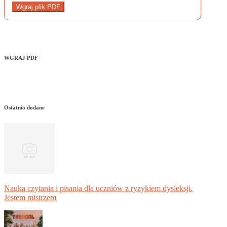
Wgraj plik PDF
WGRAJ PDF
Ostatnio dodane
Nauka czytania i pisania dla uczniów z ryzykiem dysleksji.
Jestem mistrzem