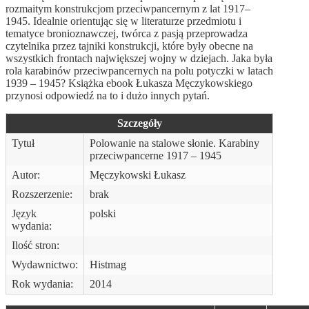
rozmaitym konstrukcjom przeciwpancernym z lat 1917–
1945. Idealnie orientując się w literaturze przedmiotu i
tematyce bronioznawczej, twórca z pasją przeprowadza
czytelnika przez tajniki konstrukcji, które były obecne na
wszystkich frontach największej wojny w dziejach. Jaka była
rola karabinów przeciwpancernych na polu potyczki w latach
1939 – 1945? Książka ebook Łukasza Męczykowskiego
przynosi odpowiedź na to i dużo innych pytań.
Szczegóły
Tytuł
Polowanie na stalowe słonie. Karabiny
przeciwpancerne 1917 – 1945
Autor:
Męczykowski Łukasz
Rozszerzenie:
brak
Język
polski
wydania:
Ilość stron:
Wydawnictwo:
Histmag
Rok wydania:
2014