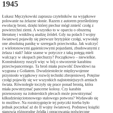
1945
Łukasz Męczykowski zaprasza czytelników na wyjątkowe
polowanie na żelazne słonie. Razem z autorem prześledzimy
ewolucję broni, dzięki której piechur mógł zmieść czołg z
powierzchni ziemi. A wszystko to w oparciu o obszerną
literaturę i wnikliwą analizę źródeł. Gdy na polach I wojny
światowej pojawiły się pierwsze brytyjskie czołgi, wywołały
one absolutną panikę w szeregach przeciwnika. Jak walczyć
z wielotonowymi gąsienicowymi pojazdami, zbudowanymi z
żelaza i stali? Jakie szanse w potyczce z taką potęgą mieli
walczący w okopach piechurzy? Początkowo – niewielkie.
Konstruktorzy ruszyli więc w bój o stworzenie karabinu
przeciwpancernego. Ta broń miała pozwolić Dawidowi na
wygrana z Goliatem. Dwudziestolecie międzywojenne
przyniosło wyjątkowy rozwój techniki zbrojeniowej. Potężne
czołgi pojawiły się we wszystkich najistotniejszych armiach
świata. Równolegle toczyły się prace ponad bronią, która
miała powstrzymać pancerne kolosy. Czy karabin
przenoszony na żołnierskich plecach może powstrzymać
kilkudziesięciotonowego stalowego potwora? Wydawało się
to możliwe. Na rozstrzygnięcie tej potyczki trzeba było
jednak poczekać aż do II wojny światowej. Podstawę książki
stanowią różnorodne źródła i opracowania poświęcone