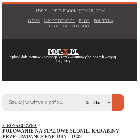
PDF-X
PDFY.EBOOKI@GMAIL.COM
O NAS
JAK TO DZIAŁA?
BLOG
POLITYKA
HISTORIA
KONTAKT
PDF-
X
.PL
upload dokumentów - promocja książek - darmowy hosting pdf - czytaj
fragmenty
STRONA GŁÓWNA
POLOWANIE NA STALOWE SŁONIE. KARABINY
PRZECIWPANCERNE 1917 – 1945