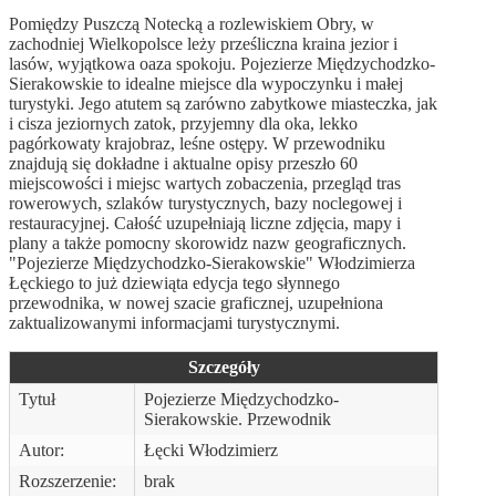
Pomiędzy Puszczą Notecką a rozlewiskiem Obry, w
zachodniej Wielkopolsce leży prześliczna kraina jezior i
lasów, wyjątkowa oaza spokoju. Pojezierze Międzychodzko-
Sierakowskie to idealne miejsce dla wypoczynku i małej
turystyki. Jego atutem są zarówno zabytkowe miasteczka, jak
i cisza jeziornych zatok, przyjemny dla oka, lekko
pagórkowaty krajobraz, leśne ostępy. W przewodniku
znajdują się dokładne i aktualne opisy przeszło 60
miejscowości i miejsc wartych zobaczenia, przegląd tras
rowerowych, szlaków turystycznych, bazy noclegowej i
restauracyjnej. Całość uzupełniają liczne zdjęcia, mapy i
plany a także pomocny skorowidz nazw geograficznych.
"Pojezierze Międzychodzko-Sierakowskie" Włodzimierza
Łęckiego to już dziewiąta edycja tego słynnego
przewodnika, w nowej szacie graficznej, uzupełniona
zaktualizowanymi informacjami turystycznymi.
Szczegóły
Tytuł
Pojezierze Międzychodzko-
Sierakowskie. Przewodnik
Autor:
Łęcki Włodzimierz
Rozszerzenie:
brak