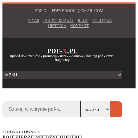
PDF-X
PDFY.EBOOKI@GMAIL.COM
O NAS
JAK TO DZIAŁA?
BLOG
POLITYKA
HISTORIA
KONTAKT
PDF-
X
.PL
upload dokumentów - promocja książek - darmowy hosting pdf - czytaj
fragmenty
STRONA GŁÓWNA
POJEZIERZE MIĘDZYCHODZKO-