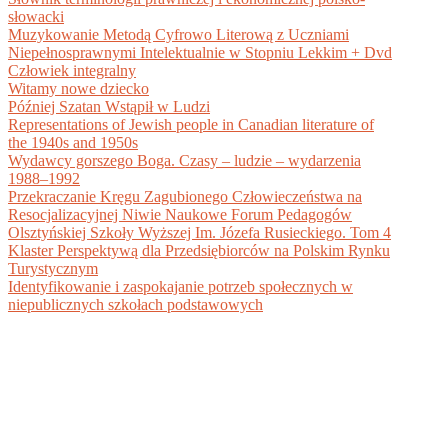
słowacki
Muzykowanie Metodą Cyfrowo Literową z Uczniami
Niepełnosprawnymi Intelektualnie w Stopniu Lekkim + Dvd
Człowiek integralny
Witamy nowe dziecko
Później Szatan Wstąpił w Ludzi
Representations of Jewish people in Canadian literature of
the 1940s and 1950s
Wydawcy gorszego Boga. Czasy – ludzie – wydarzenia
1988–1992
Przekraczanie Kręgu Zagubionego Człowieczeństwa na
Resocjalizacyjnej Niwie Naukowe Forum Pedagogów
Olsztyńskiej Szkoły Wyższej Im. Józefa Rusieckiego. Tom 4
Klaster Perspektywą dla Przedsiębiorców na Polskim Rynku
Turystycznym
Identyfikowanie i zaspokajanie potrzeb społecznych w
niepublicznych szkołach podstawowych