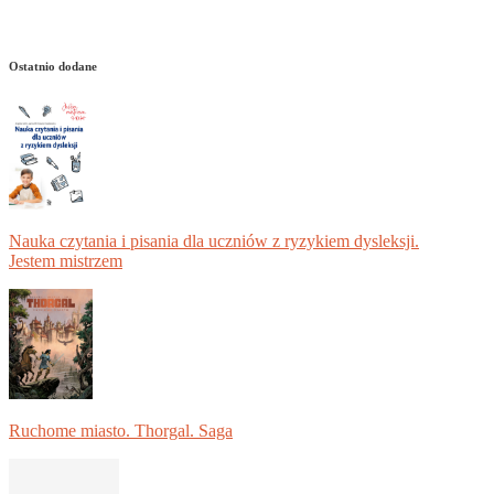
Ostatnio dodane
Nauka czytania i pisania dla uczniów z ryzykiem dysleksji.
Jestem mistrzem
Ruchome miasto. Thorgal. Saga