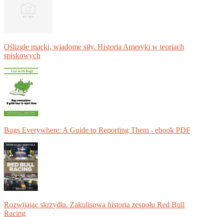
Oślizgłe macki, wiadome siły. Historia Ameryki w teoriach
spiskowych
Bugs Everywhere: A Guide to Reporting Them - ebook PDF
Rozwijając skrzydła. Zakulisowa historia zespołu Red Bull
Racing