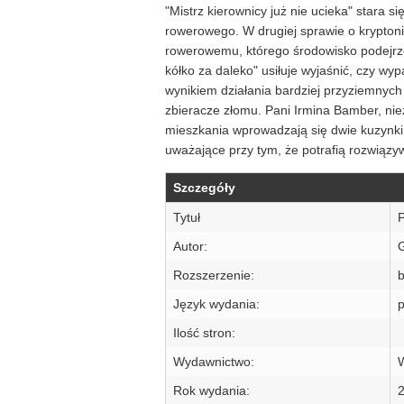
"Mistrz kierownicy już nie ucieka" stara 
rowerowego. W drugiej sprawie o kryptoni
rowerowemu, którego środowisko podejrze
kółko za daleko" usiłuje wyjaśnić, czy wy
wynikiem działania bardziej przyziemny
zbieracze złomu. Pani Irmina Bamber, nie
mieszkania wprowadzają się dwie kuzynki,
uważające przy tym, że potrafią rozwiązyw
Szczegóły
Tytuł
P
Autor:
Rozszerzenie:
b
Język wydania:
p
Ilość stron:
Wydawnictwo:
Rok wydania: