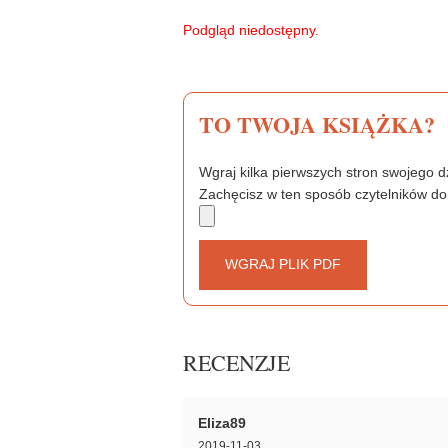
e
t
t
b
t
e
Podgląd niedostępny.
o
e
r
o
r
e
k
s
t
TO TWOJA KSIĄŻKA?
Wgraj kilka pierwszych stron swojego dz
Zachęcisz w ten sposób czytelników do
WGRAJ PLIK PDF
RECENZJE
Eliza89
2019-11-03