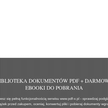
IBLIOTEKA DOKUMENTÓW PDF + DARMO
EBOOKI DO POBRANIA
iesz się pełną funkcjonalnością serwisu www.pdf-x.pl - sprawdzaj podgl
iążek przed zakupem, oceniaj, konwertuj pliki i pobieraj dokumenty wgr