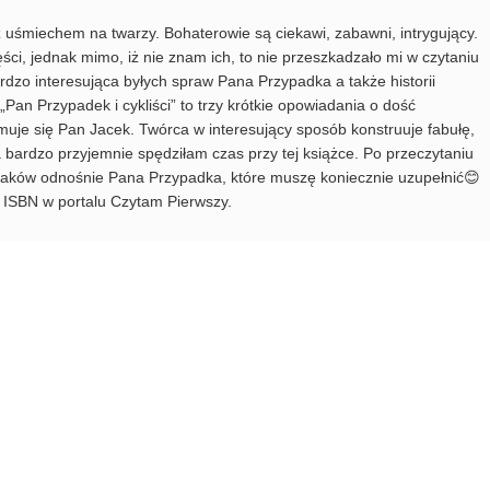
 z uśmiechem na twarzy. Bohaterowie są ciekawi, zabawni, intrygujący.
ci, jednak mimo, iż nie znam ich, to nie przeszkadzało mi w czytaniu
ardzo interesująca byłych spraw Pana Przypadka a także historii
Pan Przypadek i cykliści” to trzy krótkie opowiadania o dość
uje się Pan Jacek. Twórca w interesujący sposób konstruuje fabułę,
a bardzo przyjemnie spędziłam czas przy tej książce. Po przeczytaniu
raków odnośnie Pana Przypadka, które muszę koniecznie uzupełnić😊
 ISBN w portalu Czytam Pierwszy.