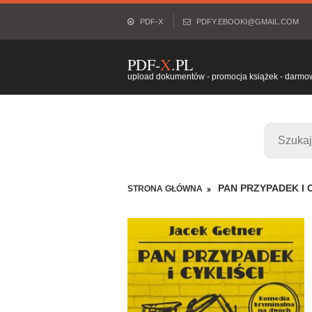
PDF-X
PDFY.EBOOKI@GMAIL.COM
PDF-
X
.PL
upload dokumentów - promocja książek - darmowy
PAN PRZYPADEK I C
STRONA GŁÓWNA