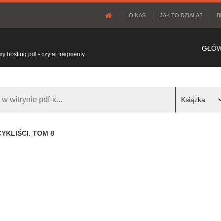
O NAS
JAK TO DZIAŁA?
B
GŁÓ
 hosting pdf - czytaj fragmenty
YKLIŚCI. TOM 8