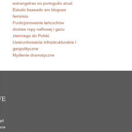
estrangeiras no português atual.
Estudo baseado em blogues
feminios
Funkcjonowanie łańcuchów
dostaw ropy naftowej i gazu
ziemnego do Polski.
Uwarunkowania infrastrukturalne i
geopolityczne
Myślenie dramatyczne
WE
ąd
ane