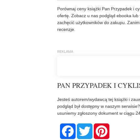
Porównaj ceny książki Pan Przypadek i cyk
ofertę. Zobacz u nas podgląd ebooka lub 
zachęcić użytkowników do zakupu. Zanim 
recenzje.
PAN PRZYPADEK I CYKLIŚ
Jesteś autorem/wydawcą tej książki i zauw
podgląd był dostępny w naszym serwisie
usuniemy zgłoszony dokument w ciągu 24
F
T
P
a
w
i
c
i
n