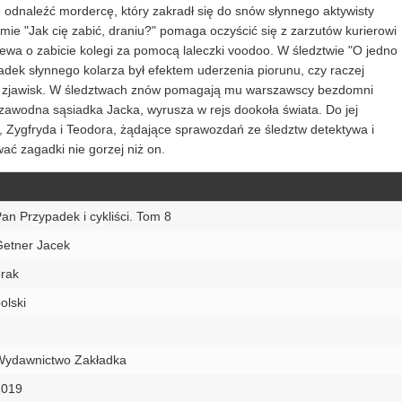
się odnaleźć mordercę, który zakradł się do snów słynnego aktywisty
mie "Jak cię zabić, draniu?" pomaga oczyścić się z zarzutów kurierowi
wa o zabicie kolegi za pomocą laleczki voodoo. W śledztwie "O jedno
padek słynnego kolarza był efektem uderzenia piorunu, czy raczej
ch zjawisk. W śledztwach znów pomagają mu warszawscy bezdomni
zawodna sąsiadka Jacka, wyrusza w rejs dookoła świata. Do jej
 Zygfryda i Teodora, żądające sprawozdań ze śledztw detektywa i
ać zagadki nie gorzej niż on.
an Przypadek i cykliści. Tom 8
Getner Jacek
rak
olski
Wydawnictwo Zakładka
2019