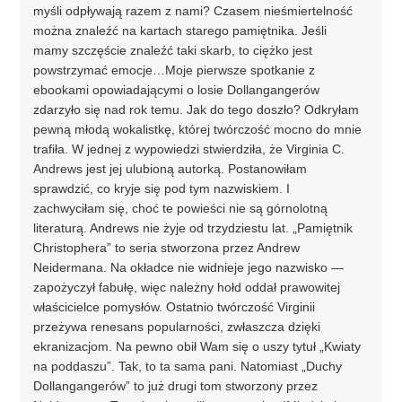
myśli odpływają razem z nami? Czasem nieśmiertelność
można znaleźć na kartach starego pamiętnika. Jeśli
mamy szczęście znaleźć taki skarb, to ciężko jest
powstrzymać emocje…Moje pierwsze spotkanie z
ebookami opowiadającymi o losie Dollangangerów
zdarzyło się nad rok temu. Jak do tego doszło? Odkryłam
pewną młodą wokalistkę, której twórczość mocno do mnie
trafiła. W jednej z wypowiedzi stwierdziła, że Virginia C.
Andrews jest jej ulubioną autorką. Postanowiłam
sprawdzić, co kryje się pod tym nazwiskiem. I
zachwyciłam się, choć te powieści nie są górnolotną
literaturą. Andrews nie żyje od trzydziestu lat. „Pamiętnik
Christophera” to seria stworzona przez Andrew
Neidermana. Na okładce nie widnieje jego nazwisko —
zapożyczył fabułę, więc należny hołd oddał prawowitej
właścicielce pomysłów. Ostatnio twórczość Virginii
przeżywa renesans popularności, zwłaszcza dzięki
ekranizacjom. Na pewno obił Wam się o uszy tytuł „Kwiaty
na poddaszu”. Tak, to ta sama pani. Natomiast „Duchy
Dollangangerów” to już drugi tom stworzony przez