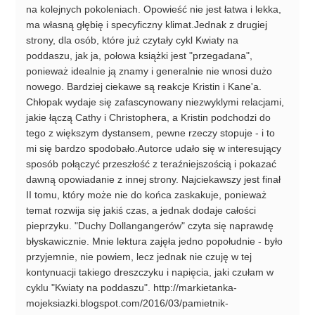
na kolejnych pokoleniach. Opowieść nie jest łatwa i lekka,
ma własną głębię i specyficzny klimat.Jednak z drugiej
strony, dla osób, które już czytały cykl Kwiaty na
poddaszu, jak ja, połowa książki jest "przegadana",
ponieważ idealnie ją znamy i generalnie nie wnosi dużo
nowego. Bardziej ciekawe są reakcje Kristin i Kane'a.
Chłopak wydaje się zafascynowany niezwyklymi relacjami,
jakie łączą Cathy i Christophera, a Kristin podchodzi do
tego z większym dystansem, pewne rzeczy stopuje - i to
mi się bardzo spodobało.Autorce udało się w interesujący
sposób połączyć przeszłość z teraźniejszością i pokazać
dawną opowiadanie z innej strony. Najciekawszy jest finał
II tomu, który może nie do końca zaskakuje, ponieważ
temat rozwija się jakiś czas, a jednak dodaje całości
pieprzyku. "Duchy Dollangangerów" czyta się naprawdę
błyskawicznie. Mnie lektura zajęła jedno popołudnie - było
przyjemnie, nie powiem, lecz jednak nie czuję w tej
kontynuacji takiego dreszczyku i napięcia, jaki czułam w
cyklu "Kwiaty na poddaszu". http://markietanka-
mojeksiazki.blogspot.com/2016/03/pamietnik-