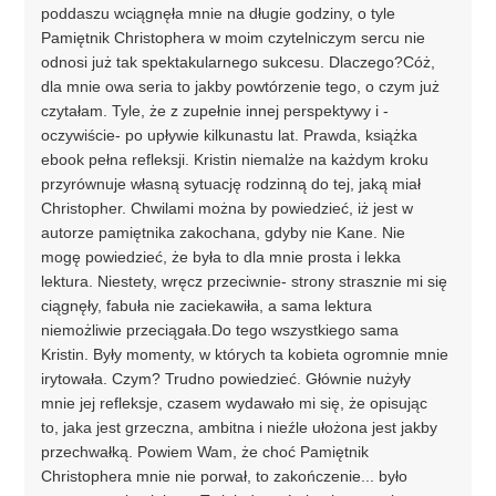
poddaszu wciągnęła mnie na długie godziny, o tyle
Pamiętnik Christophera w moim czytelniczym sercu nie
odnosi już tak spektakularnego sukcesu. Dlaczego?Cóż,
dla mnie owa seria to jakby powtórzenie tego, o czym już
czytałam. Tyle, że z zupełnie innej perspektywy i -
oczywiście- po upływie kilkunastu lat. Prawda, książka
ebook pełna refleksji. Kristin niemalże na każdym kroku
przyrównuje własną sytuację rodzinną do tej, jaką miał
Christopher. Chwilami można by powiedzieć, iż jest w
autorze pamiętnika zakochana, gdyby nie Kane. Nie
mogę powiedzieć, że była to dla mnie prosta i lekka
lektura. Niestety, wręcz przeciwnie- strony strasznie mi się
ciągnęły, fabuła nie zaciekawiła, a sama lektura
niemożliwie przeciągała.Do tego wszystkiego sama
Kristin. Były momenty, w których ta kobieta ogromnie mnie
irytowała. Czym? Trudno powiedzieć. Głównie nużyły
mnie jej refleksje, czasem wydawało mi się, że opisując
to, jaka jest grzeczna, ambitna i nieźle ułożona jest jakby
przechwałką. Powiem Wam, że choć Pamiętnik
Christophera mnie nie porwał, to zakończenie... było