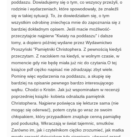
poddaszu. Dowiadujemy się o tym, co wszyscy przeżyli, o
rodzinie i wydarzeniach, które spowodowały, że znaleźli
się w takiej sytuacji. To, że dowiedziałam się, o tym
wszystkim odrobinę zniechęca mnie do zapoznania się z
bardziej dokładnym opisem. Jeśli macie możliwość-
przeczytajcie najpierw "Kwiaty na poddaszu" i dalsze
tomy, a dopiero później wydane przez Wydawnictwo
Proszyński "Pamiętniki Christophera. Z pewnością kiedyś
przeczytam. Z naciskiem na kiedyś, w wolnym czasie, w
momencie gdy nie będę miała już nic do czytania.O tej
książce pdf ciężko napisać nie zdradzając zbyt wiele.
Pominę więc wydarzenia na poddaszu, a skupię się
bardziej na opisanie pewnego bardzo interesującego
wątku. Chodzi o Kristin. Jak już wspominałam w recenzji
poprzedniej książki- kobieta odnalazła pamiętnik
Christophera. Najpierw poświęca się lekturze sama (nie
mogąc się oderwać), potem czyta go wraz ze swoim
chłopakiem, który przypadkiem znajduje cenną pamiątkę
pod poduszką. Wkraczają w świat tajemnic, smutków.
Zarówno im, jak i czytelnikom ciężko zrozumieć, jak matka
mogła sprawić dzieciakom tyle cierpienia, ukrywać przed