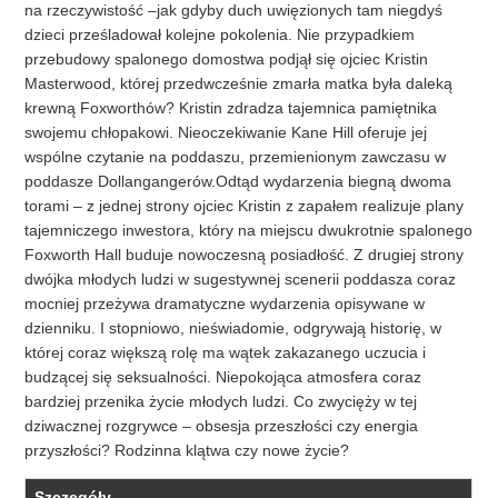
na rzeczywistość –jak gdyby duch uwięzionych tam niegdyś
dzieci prześladował kolejne pokolenia. Nie przypadkiem
przebudowy spalonego domostwa podjął się ojciec Kristin
Masterwood, której przedwcześnie zmarła matka była daleką
krewną Foxworthów? Kristin zdradza tajemnica pamiętnika
swojemu chłopakowi. Nieoczekiwanie Kane Hill oferuje jej
wspólne czytanie na poddaszu, przemienionym zawczasu w
poddasze Dollangangerów.Odtąd wydarzenia biegną dwoma
torami – z jednej strony ojciec Kristin z zapałem realizuje plany
tajemniczego inwestora, który na miejscu dwukrotnie spalonego
Foxworth Hall buduje nowoczesną posiadłość. Z drugiej strony
dwójka młodych ludzi w sugestywnej scenerii poddasza coraz
mocniej przeżywa dramatyczne wydarzenia opisywane w
dzienniku. I stopniowo, nieświadomie, odgrywają historię, w
której coraz większą rolę ma wątek zakazanego uczucia i
budzącej się seksualności. Niepokojąca atmosfera coraz
bardziej przenika życie młodych ludzi. Co zwycięży w tej
dziwacznej rozgrywce – obsesja przeszłości czy energia
przyszłości? Rodzinna klątwa czy nowe życie?
Szczegóły