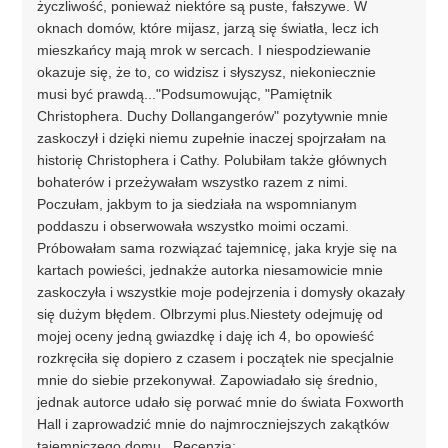
życzliwość, ponieważ niektóre są puste, fałszywe. W
oknach domów, które mijasz, jarzą się światła, lecz ich
mieszkańcy mają mrok w sercach. I niespodziewanie
okazuje się, że to, co widzisz i słyszysz, niekoniecznie
musi być prawdą..."Podsumowując, "Pamiętnik
Christophera. Duchy Dollangangerów" pozytywnie mnie
zaskoczył i dzięki niemu zupełnie inaczej spojrzałam na
historię Christophera i Cathy. Polubiłam także głównych
bohaterów i przeżywałam wszystko razem z nimi.
Poczułam, jakbym to ja siedziała na wspomnianym
poddaszu i obserwowała wszystko moimi oczami.
Próbowałam sama rozwiązać tajemnicę, jaka kryje się na
kartach powieści, jednakże autorka niesamowicie mnie
zaskoczyła i wszystkie moje podejrzenia i domysły okazały
się dużym błędem. Olbrzymi plus.Niestety odejmuję od
mojej oceny jedną gwiazdkę i daję ich 4, bo opowieść
rozkręciła się dopiero z czasem i początek nie specjalnie
mnie do siebie przekonywał. Zapowiadało się średnio,
jednak autorce udało się porwać mnie do świata Foxworth
Hall i zaprowadzić mnie do najmroczniejszych zakątków
tajemniczego domu...Recenzja: