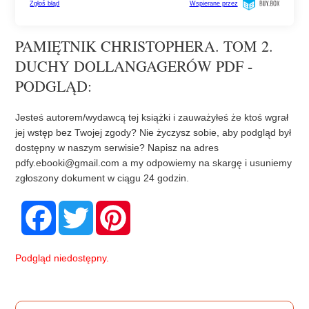
PAMIĘTNIK CHRISTOPHERA. TOM 2.
DUCHY DOLLANGAGERÓW PDF -
PODGLĄD:
Jesteś autorem/wydawcą tej książki i zauważyłeś że ktoś wgrał
jej wstęp bez Twojej zgody? Nie życzysz sobie, aby podgląd był
dostępny w naszym serwisie? Napisz na adres
pdfy.ebooki@gmail.com
a my odpowiemy na skargę i usuniemy
zgłoszony dokument w ciągu 24 godzin.
F
T
P
a
w
i
c
i
n
e
t
t
b
t
e
Podgląd niedostępny.
o
e
r
o
r
e
k
s
t