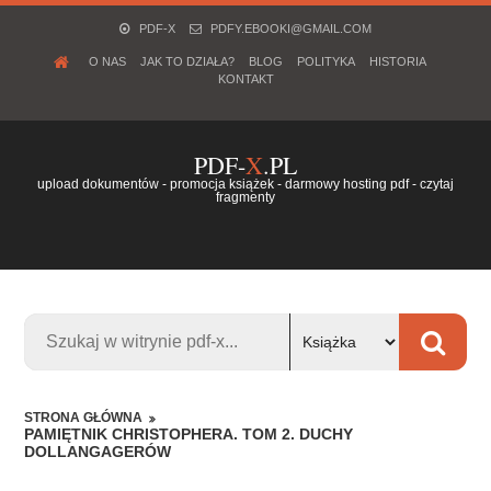
PDF-X
PDFY.EBOOKI@GMAIL.COM
O NAS
JAK TO DZIAŁA?
BLOG
POLITYKA
HISTORIA
KONTAKT
PDF-
X
.PL
upload dokumentów - promocja książek - darmowy hosting pdf - czytaj
fragmenty
STRONA GŁÓWNA
PAMIĘTNIK CHRISTOPHERA. TOM 2. DUCHY
DOLLANGAGERÓW