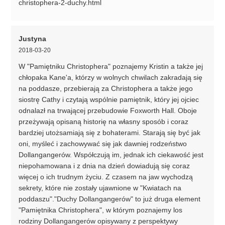
christophera-2-duchy.html
Justyna
2018-03-20
W "Pamiętniku Christophera" poznajemy Kristin a także jej
chłopaka Kane'a, którzy w wolnych chwilach zakradają się
na poddasze, przebierają za Christophera a także jego
siostrę Cathy i czytają wspólnie pamiętnik, który jej ojciec
odnalazł na trwającej przebudowie Foxworth Hall. Oboje
przeżywają opisaną historię na własny sposób i coraz
bardziej utożsamiają się z bohaterami. Starają się być jak
oni, myśleć i zachowywać się jak dawniej rodzeństwo
Dollangangerów. Współczują im, jednak ich ciekawość jest
niepohamowana i z dnia na dzień dowiadują się coraz
więcej o ich trudnym życiu. Z czasem na jaw wychodzą
sekrety, które nie zostały ujawnione w "Kwiatach na
poddaszu"."Duchy Dollangangerów" to już druga element
"Pamiętnika Christophera", w którym poznajemy los
rodziny Dollangangerów opisywany z perspektywy