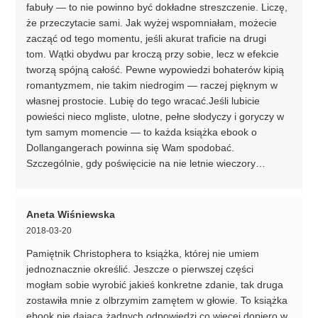
fabuły — to nie powinno być dokładne streszczenie. Liczę,
że przeczytacie sami. Jak wyżej wspomniałam, możecie
zacząć od tego momentu, jeśli akurat traficie na drugi
tom. Wątki obydwu par kroczą przy sobie, lecz w efekcie
tworzą spójną całość. Pewne wypowiedzi bohaterów kipią
romantyzmem, nie takim niedrogim — raczej pięknym w
własnej prostocie. Lubię do tego wracać.Jeśli lubicie
powieści nieco mgliste, ulotne, pełne słodyczy i goryczy w
tym samym momencie — to każda książka ebook o
Dollangangerach powinna się Wam spodobać.
Szczególnie, gdy poświęcicie na nie letnie wieczory…
Aneta Wiśniewska
2018-03-20
Pamiętnik Christophera to książka, której nie umiem
jednoznacznie określić. Jeszcze o pierwszej części
mogłam sobie wyrobić jakieś konkretne zdanie, tak druga
zostawiła mnie z olbrzymim zamętem w głowie. To książka
ebook nie dająca żadnych odpowiedzi,co więcej dopiero w