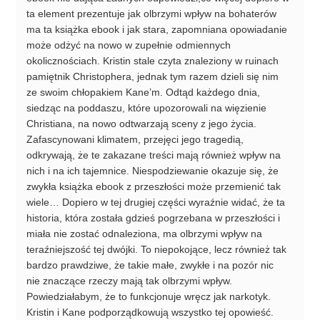
ta element prezentuje jak olbrzymi wpływ na bohaterów
ma ta książka ebook i jak stara, zapomniana opowiadanie
może odżyć na nowo w zupełnie odmiennych
okolicznościach. Kristin stale czyta znaleziony w ruinach
pamiętnik Christophera, jednak tym razem dzieli się nim
ze swoim chłopakiem Kane’m. Odtąd każdego dnia,
siedząc na poddaszu, które upozorowali na więzienie
Christiana, na nowo odtwarzają sceny z jego życia.
Zafascynowani klimatem, przejęci jego tragedią,
odkrywają, że te zakazane treści mają również wpływ na
nich i na ich tajemnice. Niespodziewanie okazuje się, że
zwykła książka ebook z przeszłości może przemienić tak
wiele… Dopiero w tej drugiej części wyraźnie widać, że ta
historia, która została gdzieś pogrzebana w przeszłości i
miała nie zostać odnaleziona, ma olbrzymi wpływ na
teraźniejszość tej dwójki. To niepokojące, lecz również tak
bardzo prawdziwe, że takie małe, zwykłe i na pozór nic
nie znaczące rzeczy mają tak olbrzymi wpływ.
Powiedziałabym, że to funkcjonuje wręcz jak narkotyk.
Kristin i Kane podporządkowują wszystko tej opowieść.