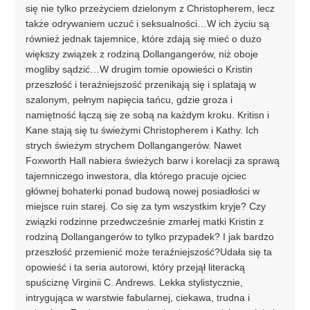
się nie tylko przeżyciem dzielonym z Christopherem, lecz
także odrywaniem uczuć i seksualności…W ich życiu są
również jednak tajemnice, które zdają się mieć o dużo
większy związek z rodziną Dollangangerów, niż oboje
mogliby sądzić…W drugim tomie opowieści o Kristin
przeszłość i teraźniejszość przenikają się i splatają w
szalonym, pełnym napięcia tańcu, gdzie groza i
namiętność łączą się ze sobą na każdym kroku. Kritisn i
Kane stają się tu świeżymi Christopherem i Kathy. Ich
strych świeżym strychem Dollangangerów. Nawet
Foxworth Hall nabiera świeżych barw i korelacji za sprawą
tajemniczego inwestora, dla którego pracuje ojciec
głównej bohaterki ponad budową nowej posiadłości w
miejsce ruin starej. Co się za tym wszystkim kryje? Czy
związki rodzinne przedwcześnie zmarłej matki Kristin z
rodziną Dollangangerów to tylko przypadek? I jak bardzo
przeszłość przemienić może teraźniejszość?Udała się ta
opowieść i ta seria autorowi, który przejął literacką
spuściznę Virginii C. Andrews. Lekka stylistycznie,
intrygująca w warstwie fabularnej, ciekawa, trudna i