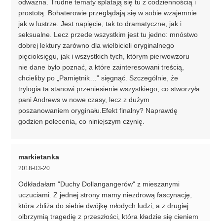
odważna. Trudne tematy splatają się tu z codziennością i
prostotą. Bohaterowie przeglądają się w sobie wzajemnie
jak w lustrze. Jest napięcie, tak to dramatyczne, jak i
seksualne. Lecz przede wszystkim jest tu jedno: mnóstwo
dobrej lektury zarówno dla wielbicieli oryginalnego
pięcioksięgu, jak i wszystkich tych, którym pierwowzoru
nie dane było poznać, a które zainteresowani treścią,
chcieliby po „Pamiętnik…” sięgnąć. Szczególnie, że
trylogia ta stanowi przeniesienie wszystkiego, co stworzyła
pani Andrews w nowe czasy, lecz z dużym
poszanowaniem oryginału.Efekt finalny? Naprawdę
godzien polecenia, co niniejszym czynię.
markietanka
2018-03-20
Odkładałam "Duchy Dollangangerów" z mieszanymi
uczuciami. Z jednej strony mamy niezdrową fascynację,
która zbliża do siebie dwójkę młodych ludzi, a z drugiej
olbrzymią tragedię z przeszłości, która kładzie się cieniem