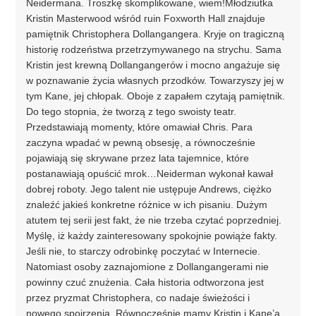
Neidermana. Troszkę skomplikowane, wiem!Młodziutka
Kristin Masterwood wśród ruin Foxworth Hall znajduje
pamiętnik Christophera Dollangangera. Kryje on tragiczną
historię rodzeństwa przetrzymywanego na strychu. Sama
Kristin jest krewną Dollangangerów i mocno angażuje się
w poznawanie życia własnych przodków. Towarzyszy jej w
tym Kane, jej chłopak. Oboje z zapałem czytają pamiętnik.
Do tego stopnia, że tworzą z tego swoisty teatr.
Przedstawiają momenty, które omawiał Chris. Para
zaczyna wpadać w pewną obsesję, a równocześnie
pojawiają się skrywane przez lata tajemnice, które
postanawiają opuścić mrok…Neiderman wykonał kawał
dobrej roboty. Jego talent nie ustępuje Andrews, ciężko
znaleźć jakieś konkretne różnice w ich pisaniu. Dużym
atutem tej serii jest fakt, że nie trzeba czytać poprzedniej.
Myślę, iż każdy zainteresowany spokojnie powiąże fakty.
Jeśli nie, to starczy odrobinkę poczytać w Internecie.
Natomiast osoby zaznajomione z Dollangangerami nie
powinny czuć znużenia. Cała historia odtworzona jest
przez pryzmat Christophera, co nadaje świeżości i
nowego spojrzenia. Równocześnie mamy Kristin i Kane’a,