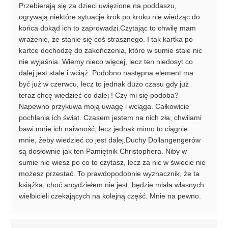
Przebierają się za dzieci uwięzione na poddaszu,
ogrywają niektóre sytuacje krok po kroku nie wiedząc do
końca dokąd ich to zaprowadzi.Czytając to chwilę mam
wrażenie, że stanie się coś strasznego. I tak kartka po
kartce dochodzę do zakończenia, które w sumie stale nic
nie wyjaśnia. Wiemy nieco więcej, lecz ten niedosyt co
dalej jest stale i wciąż. Podobno następna element ma
być już w czerwcu, lecz to jednak dużo czasu gdy już
teraz chcę wiedzieć co dalej ! Czy mi się podoba?
Napewno przykuwa moją uwagę i wciąga. Całkowicie
pochłania ich świat. Czasem jestem na nich zła, chwilami
bawi mnie ich naiwność, lecz jednak mimo to ciągnie
mnie, żeby wiedzieć co jest dalej.Duchy Dollangengerów
są dosłownie jak ten Pamiętnik Christophera. Niby w
sumie nie wiesz po co to czytasz, lecz za nic w świecie nie
możesz przestać. To prawdopodobnie wyznacznik, że ta
książka, choć arcydziełem nie jest, będzie miała własnych
wielbicieli czekających na kolejną część. Mnie na pewno.