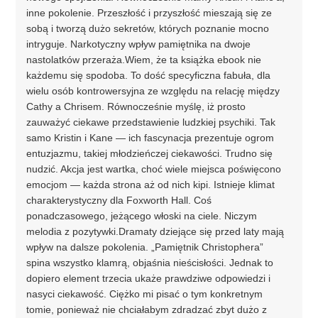
inne pokolenie. Przeszłość i przyszłość mieszają się ze
sobą i tworzą dużo sekretów, których poznanie mocno
intryguje. Narkotyczny wpływ pamiętnika na dwoje
nastolatków przeraża.Wiem, że ta książka ebook nie
każdemu się spodoba. To dość specyficzna fabuła, dla
wielu osób kontrowersyjna ze względu na relację między
Cathy a Chrisem. Równocześnie myślę, iż prosto
zauważyć ciekawe przedstawienie ludzkiej psychiki. Tak
samo Kristin i Kane — ich fascynacja prezentuje ogrom
entuzjazmu, takiej młodzieńczej ciekawości. Trudno się
nudzić. Akcja jest wartka, choć wiele miejsca poświęcono
emocjom — każda strona aż od nich kipi. Istnieje klimat
charakterystyczny dla Foxworth Hall. Coś
ponadczasowego, jeżącego włoski na ciele. Niczym
melodia z pozytywki.Dramaty dziejące się przed laty mają
wpływ na dalsze pokolenia. „Pamiętnik Christophera”
spina wszystko klamrą, objaśnia nieścisłości. Jednak to
dopiero element trzecia ukaże prawdziwe odpowiedzi i
nasyci ciekawość. Ciężko mi pisać o tym konkretnym
tomie, ponieważ nie chciałabym zdradzać zbyt dużo z