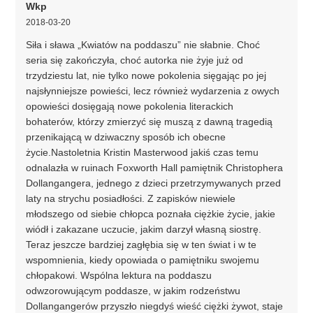
Wkp
2018-03-20
Siła i sława „Kwiatów na poddaszu” nie słabnie. Choć
seria się zakończyła, choć autorka nie żyje już od
trzydziestu lat, nie tylko nowe pokolenia sięgając po jej
najsłynniejsze powieści, lecz również wydarzenia z owych
opowieści dosięgają nowe pokolenia literackich
bohaterów, którzy zmierzyć się muszą z dawną tragedią
przenikającą w dziwaczny sposób ich obecne
życie.Nastoletnia Kristin Masterwood jakiś czas temu
odnalazła w ruinach Foxworth Hall pamiętnik Christophera
Dollangangera, jednego z dzieci przetrzymywanych przed
laty na strychu posiadłości. Z zapisków niewiele
młodszego od siebie chłopca poznała ciężkie życie, jakie
wiódł i zakazane uczucie, jakim darzył własną siostrę.
Teraz jeszcze bardziej zagłębia się w ten świat i w te
wspomnienia, kiedy opowiada o pamiętniku swojemu
chłopakowi. Wspólna lektura na poddaszu
odwzorowującym poddasze, w jakim rodzeństwu
Dollangangerów przyszło niegdyś wieść ciężki żywot, staje