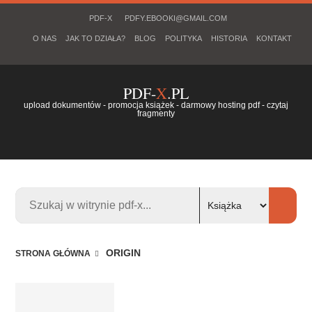
PDF-X
PDFY.EBOOKI@GMAIL.COM
O NAS
JAK TO DZIAŁA?
BLOG
POLITYKA
HISTORIA
KONTAKT
PDF-
X
.PL
upload dokumentów - promocja książek - darmowy hosting pdf - czytaj
fragmenty
ORIGIN
STRONA GŁÓWNA