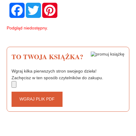
F
T
P
a
w
i
c
i
n
e
t
t
b
t
e
Podgląd niedostępny.
o
e
r
o
r
e
k
s
t
TO TWOJA KSIĄŻKA?
Wgraj kilka pierwszych stron swojego dzieła!
Zachęcisz w ten sposób czytelników do zakupu.
WGRAJ PLIK PDF