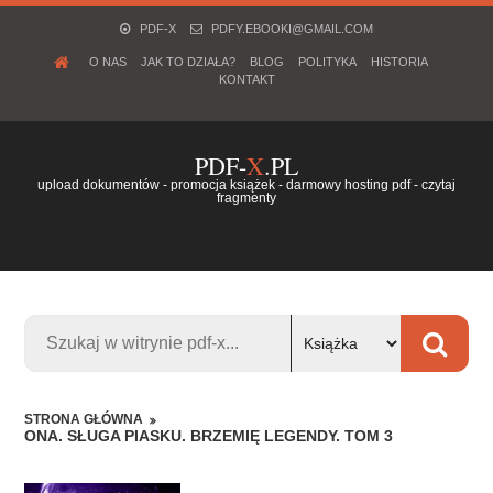
PDF-X
PDFY.EBOOKI@GMAIL.COM
O NAS
JAK TO DZIAŁA?
BLOG
POLITYKA
HISTORIA
KONTAKT
PDF-
X
.PL
upload dokumentów - promocja książek - darmowy hosting pdf - czytaj
fragmenty
STRONA GŁÓWNA
ONA. SŁUGA PIASKU. BRZEMIĘ LEGENDY. TOM 3