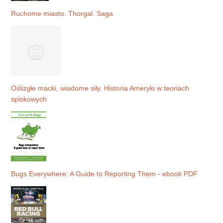
Ruchome miasto. Thorgal. Saga
Oślizgłe macki, wiadome siły. Historia Ameryki w teoriach
spiskowych
Bugs Everywhere: A Guide to Reporting Them - ebook PDF