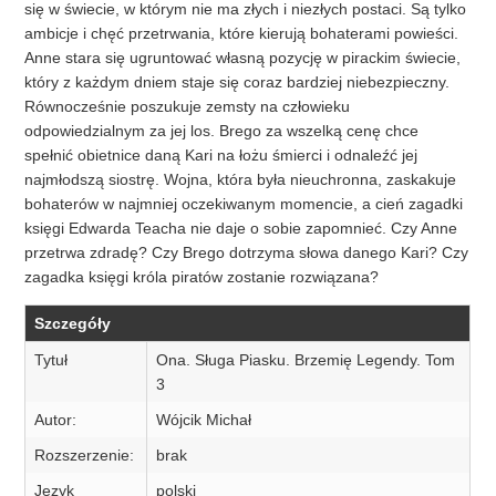
się w świecie, w którym nie ma złych i niezłych postaci. Są tylko
ambicje i chęć przetrwania, które kierują bohaterami powieści.
Anne stara się ugruntować własną pozycję w pirackim świecie,
który z każdym dniem staje się coraz bardziej niebezpieczny.
Równocześnie poszukuje zemsty na człowieku
odpowiedzialnym za jej los. Brego za wszelką cenę chce
spełnić obietnice daną Kari na łożu śmierci i odnaleźć jej
najmłodszą siostrę. Wojna, która była nieuchronna, zaskakuje
bohaterów w najmniej oczekiwanym momencie, a cień zagadki
księgi Edwarda Teacha nie daje o sobie zapomnieć. Czy Anne
przetrwa zdradę? Czy Brego dotrzyma słowa danego Kari? Czy
zagadka księgi króla piratów zostanie rozwiązana?
Szczegóły
Tytuł
Ona. Sługa Piasku. Brzemię Legendy. Tom
3
Autor:
Wójcik Michał
Rozszerzenie:
brak
Język
polski