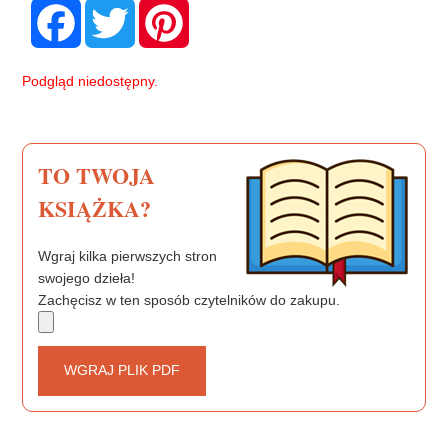
F
T
P
a
w
i
c
i
n
e
t
t
b
t
e
Podgląd niedostępny.
o
e
r
o
r
e
k
s
t
TO TWOJA
KSIĄŻKA?
Wgraj kilka pierwszych stron
swojego dzieła!
Zachęcisz w ten sposób czytelników do zakupu.
WGRAJ PLIK PDF