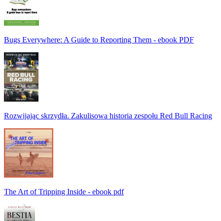
Bugs Everywhere: A Guide to Reporting Them - ebook PDF
Rozwijając skrzydła. Zakulisowa historia zespołu Red Bull Racing
The Art of Tripping Inside - ebook pdf