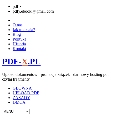
pdf-x
pdfy.ebooki@gmail.com
O nas
Jak to działa?
Blog
Polityka
Historia
Kontakt
PDF-
X
.PL
Upload dokumentów - promocja książek - darmowy hosting pdf -
czytaj fragmenty
GŁÓWNA
UPLOAD PDF
ZASADY
DMCA