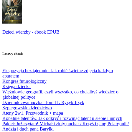
Dzieci wierzby - ebook EPUB
Losowy ebook
Ekspozycja bez tajemnic. Jak robić świetne zdjęcia każdym
aparatem
Kongres futurologiczny
Księga dziecka
Więźniowie geografii, czyli wszystko, co chciałbyś wiedzieć o
globalnej polityce
Dziennik cwaniaczka. Tom 11. Ryzyk-fizyk
Szpiegowskie dziedzictwo
Ateny 2w1. Przewodnik + mapa
Kopalnie talentów. Jak odkryć i rozwinąć talent u siebie i innych
Pakiet: Już czytam! Michał i złoty puchar / Krzyś i gang Pelargonii /
Andzia i duch pana Baryłki