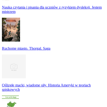
Nauka czytania i pisania dla uczniów z ryzykiem dysleksji. Jestem
mistrzem
Ruchome miasto. Thorgal. Saga
Oślizgłe macki, wiadome siły. Historia Ameryki w teoriach
spiskowych