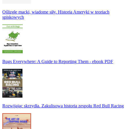
Oślizgłe macki, wiadome siły. Historia Ameryki w teoriach
spiskowych
Bugs Everywhere: A Guide to Reporting Them - ebook PDF
Rozwijając skrzydła. Zakulisowa historia zespołu Red Bull Racing