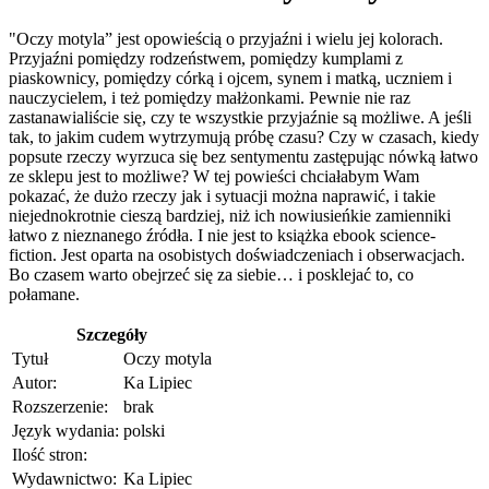
"Oczy motyla” jest opowieścią o przyjaźni i wielu jej kolorach.
Przyjaźni pomiędzy rodzeństwem, pomiędzy kumplami z
piaskownicy, pomiędzy córką i ojcem, synem i matką, uczniem i
nauczycielem, i też pomiędzy małżonkami. Pewnie nie raz
zastanawialiście się, czy te wszystkie przyjaźnie są możliwe. A jeśli
tak, to jakim cudem wytrzymują próbę czasu? Czy w czasach, kiedy
popsute rzeczy wyrzuca się bez sentymentu zastępując nówką łatwo
ze sklepu jest to możliwe? W tej powieści chciałabym Wam
pokazać, że dużo rzeczy jak i sytuacji można naprawić, i takie
niejednokrotnie cieszą bardziej, niż ich nowiusieńkie zamienniki
łatwo z nieznanego źródła. I nie jest to książka ebook science-
fiction. Jest oparta na osobistych doświadczeniach i obserwacjach.
Bo czasem warto obejrzeć się za siebie… i posklejać to, co
połamane.
Szczegóły
Tytuł
Oczy motyla
Autor:
Ka Lipiec
Rozszerzenie:
brak
Język wydania:
polski
Ilość stron:
Wydawnictwo:
Ka Lipiec