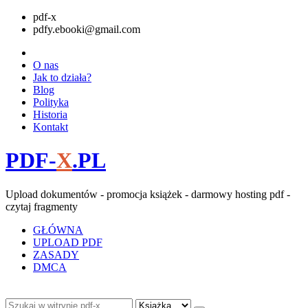
pdf-x
pdfy.ebooki@gmail.com
O nas
Jak to działa?
Blog
Polityka
Historia
Kontakt
PDF-
X
.PL
Upload dokumentów - promocja książek - darmowy hosting pdf -
czytaj fragmenty
GŁÓWNA
UPLOAD PDF
ZASADY
DMCA