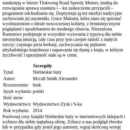
zamkniętą w biurze Tlokweng Road Speedy Motors, trudną do
rozwiązania sprawą szantażu i – ku zaskoczeniu przyjaciół –
programem odchudzania się. Deprymuje ją też niezbyt tradycyjne
zachowanie jej asystentki, Grace Makutsi, która stara się sprostać
wyobrażeniom o ideale nowoczesnej kobiety, z feministycznymi
poglądami i upodobaniem do modnego obuwia. Niezrażona
Ramotswe podejmuje te wszystkie wyzwania z typową dla siebie
nieomylną intuicją, cały czas przy tym czerpie radość z małych
rzeczy: częstego picia herbaty, zachwycania się pięknem
afrykańskiego krajobrazu i napawania się dumą z kraju, w którym
życzliwość i uprzejmość stale są w cenie.
Szczegóły
Tytuł
Niebieskie buty
Autor:
Mccall Smith Alexander
Rozszerzenie:
brak
Język wydania:
polski
Ilość stron:
Wydawnictwo:
Wydawnictwo Zysk i S-ka
Rok wydania:
2014
Porównaj ceny książki Niebieskie buty w internetowych sklepach i
wybierz dla siebie najtańszą ofertę. Zobacz u nas podgląd ebooka
lub w przypadku gdy jesteś jego autorem, wgraj skróconą wersję