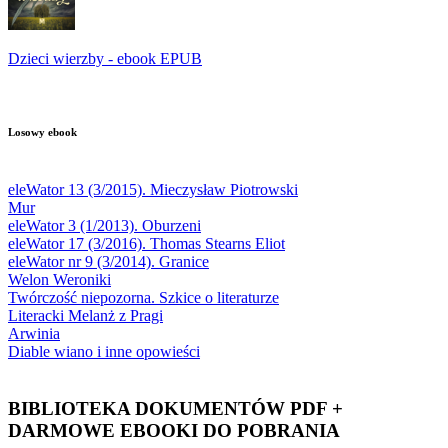
Dzieci wierzby - ebook EPUB
Losowy ebook
eleWator 13 (3/2015). Mieczysław Piotrowski
Mur
eleWator 3 (1/2013). Oburzeni
eleWator 17 (3/2016). Thomas Stearns Eliot
eleWator nr 9 (3/2014). Granice
Welon Weroniki
Twórczość niepozorna. Szkice o literaturze
Literacki Melanż z Pragi
Arwinia
Diable wiano i inne opowieści
BIBLIOTEKA DOKUMENTÓW PDF +
DARMOWE EBOOKI DO POBRANIA