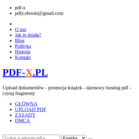
pdf-x
pdfy.ebooki@gmail.com
O nas
Jak to działa?
Blog
Polityka
Historia
Kontakt
PDF-
X
.PL
Upload dokumentów - promocja książek - darmowy hosting pdf -
czytaj fragmenty
GŁÓWNA
UPLOAD PDF
ZASADY
DMCA