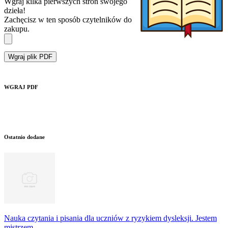
Wgraj kilka pierwszych stron swojego
dzieła!
Zachęcisz w ten sposób czytelników do
zakupu.
Wgraj plik PDF
WGRAJ PDF
Ostatnio dodane
Nauka czytania i pisania dla uczniów z ryzykiem dysleksji. Jestem
mistrzem