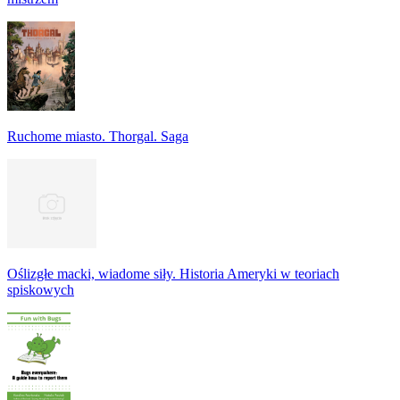
Ruchome miasto. Thorgal. Saga
Oślizgłe macki, wiadome siły. Historia Ameryki w teoriach
spiskowych