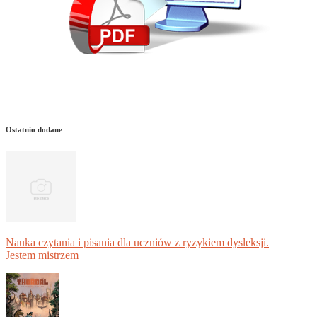
Ostatnio dodane
Nauka czytania i pisania dla uczniów z ryzykiem dysleksji.
Jestem mistrzem