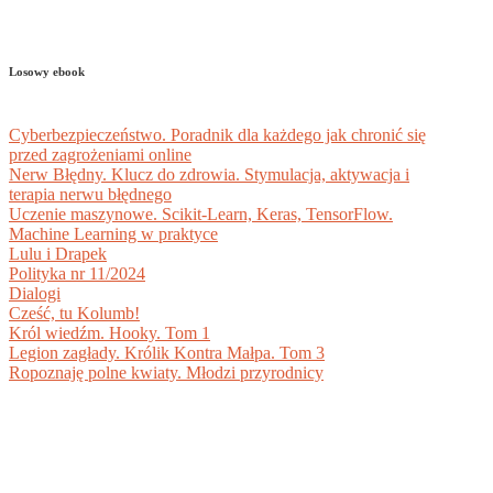
Losowy ebook
Cyberbezpieczeństwo. Poradnik dla każdego jak chronić się
przed zagrożeniami online
Nerw Błędny. Klucz do zdrowia. Stymulacja, aktywacja i
terapia nerwu błędnego
Uczenie maszynowe. Scikit-Learn, Keras, TensorFlow.
Machine Learning w praktyce
Lulu i Drapek
Polityka nr 11/2024
Dialogi
Cześć, tu Kolumb!
Król wiedźm. Hooky. Tom 1
Legion zagłady. Królik Kontra Małpa. Tom 3
Ropoznaję polne kwiaty. Młodzi przyrodnicy