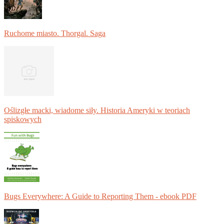
Ruchome miasto. Thorgal. Saga
Oślizgłe macki, wiadome siły. Historia Ameryki w teoriach
spiskowych
Bugs Everywhere: A Guide to Reporting Them - ebook PDF