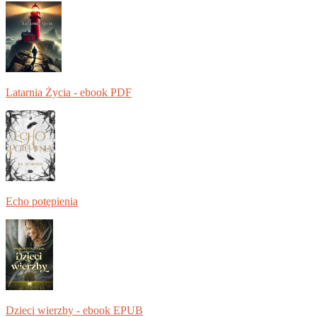
Latarnia Życia - ebook PDF
Echo potępienia
Dzieci wierzby - ebook EPUB