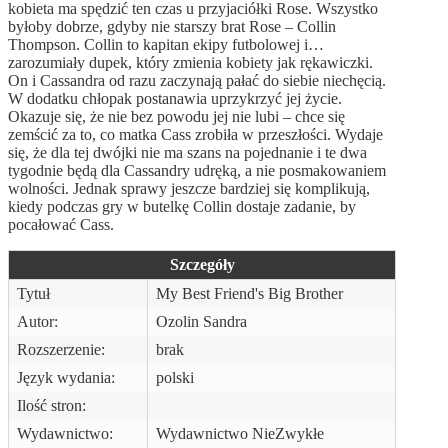
kobieta ma spędzić ten czas u przyjaciółki Rose. Wszystko
byłoby dobrze, gdyby nie starszy brat Rose – Collin
Thompson. Collin to kapitan ekipy futbolowej i…
zarozumiały dupek, który zmienia kobiety jak rękawiczki.
On i Cassandra od razu zaczynają pałać do siebie niechęcią.
W dodatku chłopak postanawia uprzykrzyć jej życie.
Okazuje się, że nie bez powodu jej nie lubi – chce się
zemścić za to, co matka Cass zrobiła w przeszłości. Wydaje
się, że dla tej dwójki nie ma szans na pojednanie i te dwa
tygodnie będą dla Cassandry udręką, a nie posmakowaniem
wolności. Jednak sprawy jeszcze bardziej się komplikują,
kiedy podczas gry w butelkę Collin dostaje zadanie, by
pocałować Cass.
Szczegóły
Tytuł
My Best Friend's Big Brother
Autor:
Ozolin Sandra
Rozszerzenie:
brak
Język wydania:
polski
Ilość stron:
Wydawnictwo:
Wydawnictwo NieZwykłe