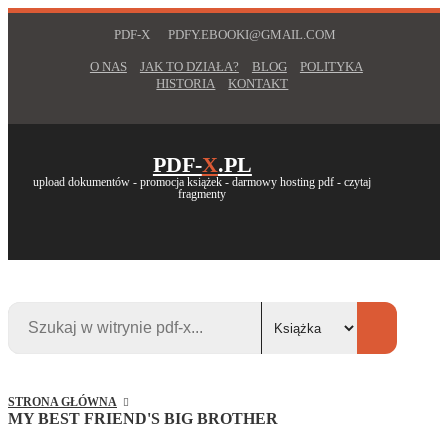
PDF-X
PDFY.EBOOKI@GMAIL.COM
O NAS
JAK TO DZIAŁA?
BLOG
POLITYKA
HISTORIA
KONTAKT
PDF-
X
.PL
upload dokumentów - promocja książek - darmowy hosting pdf - czytaj
fragmenty
STRONA GŁÓWNA
MY BEST FRIEND'S BIG BROTHER