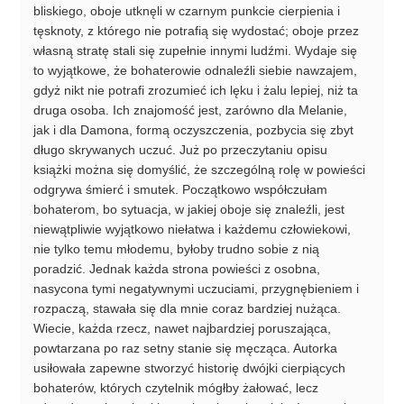
bliskiego, oboje utknęli w czarnym punkcie cierpienia i
tęsknoty, z którego nie potrafią się wydostać; oboje przez
własną stratę stali się zupełnie innymi ludźmi. Wydaje się
to wyjątkowe, że bohaterowie odnaleźli siebie nawzajem,
gdyż nikt nie potrafi zrozumieć ich lęku i żalu lepiej, niż ta
druga osoba. Ich znajomość jest, zarówno dla Melanie,
jak i dla Damona, formą oczyszczenia, pozbycia się zbyt
długo skrywanych uczuć. Już po przeczytaniu opisu
książki można się domyślić, że szczególną rolę w powieści
odgrywa śmierć i smutek. Początkowo współczułam
bohaterom, bo sytuacja, w jakiej oboje się znaleźli, jest
niewątpliwie wyjątkowo niełatwa i każdemu człowiekowi,
nie tylko temu młodemu, byłoby trudno sobie z nią
poradzić. Jednak każda strona powieści z osobna,
nasycona tymi negatywnymi uczuciami, przygnębieniem i
rozpaczą, stawała się dla mnie coraz bardziej nużąca.
Wiecie, każda rzecz, nawet najbardziej poruszająca,
powtarzana po raz setny stanie się męcząca. Autorka
usiłowała zapewne stworzyć historię dwójki cierpiących
bohaterów, których czytelnik mógłby żałować, lecz