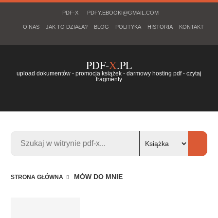
PDF-X
PDFY.EBOOKI@GMAIL.COM
O NAS
JAK TO DZIAŁA?
BLOG
POLITYKA
HISTORIA
KONTAKT
PDF-
X
.PL
upload dokumentów - promocja książek - darmowy hosting pdf - czytaj
fragmenty
MÓW DO MNIE
STRONA GŁÓWNA