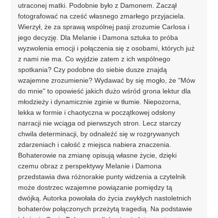
utraconej matki. Podobnie było z Damonem. Zaczął
fotografować na cześć własnego zmarłego przyjaciela.
Wierzył, że za sprawą wspólnej pasji zrozumie Carlosa i
jego decyzję. Dla Melanie i Damona sztuka to próba
wyzwolenia emocji i połączenia się z osobami, których już
z nami nie ma. Co wyjdzie zatem z ich wspólnego
spotkania? Czy podobne do siebie dusze znajdą
wzajemne zrozumienie? Wydawać by się mogło, że "Mów
do mnie" to opowieść jakich dużo wśród grona lektur dla
młodzieży i dynamicznie zginie w tłumie. Niepozorna,
lekka w formie i chaotyczna w początkowej odsłony
narracji nie wciąga od pierwszych stron. Lecz starczy
chwila determinacji, by odnaleźć się w rozgrywanych
zdarzeniach i całość z miejsca nabiera znaczenia.
Bohaterowie na zmianę opisują własne życie, dzięki
czemu obraz z perspektywy Melanie i Damona
przedstawia dwa różnorakie punty widzenia a czytelnik
może dostrzec wzajemne powiązanie pomiędzy tą
dwójką. Autorka powołała do życia zwykłych nastoletnich
bohaterów połączonych przeżytą tragedią. Na podstawie