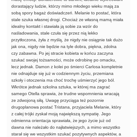
dorastający ludzie, którzy mimo młodego wieku mają za
sobą spory bagaż doświadczeń. Melanie to postać, która
stale szuka własnej drogi. Chociaż ze własną mamą miała
idealny kontakt i stawiała ją sobie za wzór do
naśladowania, stale czuła się przez nią lekko
przytłoczona, żyła z myślą, że nigdy nie osiągnie tak dużo
jak ona, nigdy nie będzie na tyle dobra, piękna, zdolna
czy zabawna. Po jej stracie kobieta w końcu zaczyna
szukać swojej tożsamości, może odrobinę po omacku,
lecz jednak. Damon z kolei po śmierci Carlosa kompletnie
nie odnajduje się już w codziennym życiu, przemiana
szkoły i otoczenia ma choć trochę uśmierzyć jego ból.
Wkrótce jednak szkolna sztuka, w której ma zagrać
samego Otella sprawia, że trudne wspomnienia wracają
ze zdwojoną siłą. Uwagę przyciąga też pozornie
drugoplanowa postać Tristana, przyjaciela Melanie, który
z całej trójki zyskał moją największą sympatię. Jego
odmienna orientacja sprawiała, że jego życie już od
dawna nie należało do najłatwiejszych, a mimo wszystko
starał się we wszystkim szukać pozytywnych aspektów, a