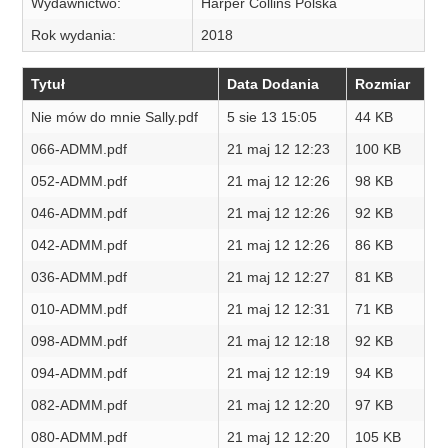
Wydawnictwo:
Harper Collins Polska
Rok wydania:
2018
Tytuł
Data Dodania
Rozmiar
Nie mów do mnie Sally.pdf
5 sie 13 15:05
44 KB
066-ADMM.pdf
21 maj 12 12:23
100 KB
052-ADMM.pdf
21 maj 12 12:26
98 KB
046-ADMM.pdf
21 maj 12 12:26
92 KB
042-ADMM.pdf
21 maj 12 12:26
86 KB
036-ADMM.pdf
21 maj 12 12:27
81 KB
010-ADMM.pdf
21 maj 12 12:31
71 KB
098-ADMM.pdf
21 maj 12 12:18
92 KB
094-ADMM.pdf
21 maj 12 12:19
94 KB
082-ADMM.pdf
21 maj 12 12:20
97 KB
080-ADMM.pdf
21 maj 12 12:20
105 KB