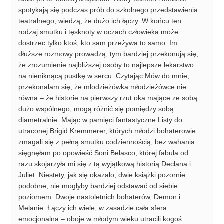
spotykają się podczas prób do szkolnego przedstawienia
teatralnego, wiedzą, że dużo ich łączy. W końcu ten
rodzaj smutku i tęsknoty w oczach człowieka może
dostrzec tylko ktoś, kto sam przeżywa to samo. Im
dłuższe rozmowy prowadzą, tym bardziej przekonują się,
że zrozumienie najbliższej osoby to najlepsze lekarstwo
na nieniknącą pustkę w sercu. Czytając Mów do mnie,
przekonałam się, że młodzieżówka młodzieżówce nie
równa – że historie na pierwszy rzut oka mające ze sobą
dużo wspólnego, mogą różnić się pomiędzy sobą
diametralnie. Mając w pamięci fantastyczne Listy do
utraconej Brigid Kremmerer, których młodzi bohaterowie
zmagali się z pełną smutku codziennością, bez wahania
sięgnęłam po opowieść Soni Belasco, której fabuła od
razu skojarzyła mi się z tą wyjątkową historią Declana i
Juliet. Niestety, jak się okazało, dwie książki pozornie
podobne, nie mogłyby bardziej odstawać od siebie
poziomem. Dwoje nastoletnich bohaterów, Demon i
Melanie. Łączy ich wiele, w zasadzie cała sfera
emocjonalna – oboje w młodym wieku utracili kogoś