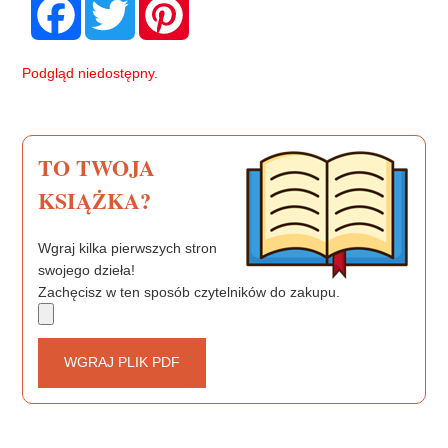
a
w
i
c
i
n
e
t
t
b
t
e
Podgląd niedostępny.
o
e
r
o
r
e
k
s
t
TO TWOJA
KSIĄŻKA?
Wgraj kilka pierwszych stron
swojego dzieła!
Zachęcisz w ten sposób czytelników do zakupu.
WGRAJ PLIK PDF