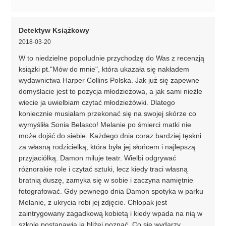
Detektyw Książkowy
2018-03-20
W to niedzielne popołudnie przychodzę do Was z recenzją
książki pt."Mów do mnie", która ukazała się nakładem
wydawnictwa Harper Collins Polska. Jak już się zapewne
domyślacie jest to pozycja młodzieżowa, a jak sami nieźle
wiecie ja uwielbiam czytać młodzieżówki. Dlatego
koniecznie musiałam przekonać się na swojej skórze co
wymyśliła Sonia Belasco! Melanie po śmierci matki nie
może dojść do siebie. Każdego dnia coraz bardziej tęskni
za własną rodzicielką, która była jej słońcem i najlepszą
przyjaciółką. Damon miłuje teatr. Wielbi odgrywać
różnorakie role i czytać sztuki, lecz kiedy traci własną
bratnią duszę, zamyka się w sobie i zaczyna namiętnie
fotografować. Gdy pewnego dnia Damon spotyka w parku
Melanie, z ukrycia robi jej zdjęcie. Chłopak jest
zaintrygowany zagadkową kobietą i kiedy wpada na nią w
szkole postanawia ją bliżej poznać. Co się wydarzy