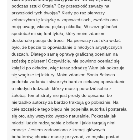
podczas sztuki Ottela? Czy przeszłość zaważy na
przyszłości tych dwojga? Kiedy po raz pierwszy
zobaczyłam tę książkę w zapowiedziach, zwróciła ona
moją uwagę własną piękną okładką. W szczególności
spodobał mi się font tytułu, który moim zdaniem
doskonale pasuje do treści. Na pierwszy rzut oka widać
było, że będzie to opowiadanie o młodych artystycznych
duszach. Dlatego samą oprawę graficzną oceniam na
szóstkę z plusem! Oczywiście, nie powinno oceniać się
książki po okładce, więc teraz zdradzę Wam jak pokazuje
się wnętrze tej lektury. Moim zdaniem Sonia Belasco
podołała zadaniu i stworzyła bardzo ciekawą opowiadanie
o młodych ludziach, którzy muszą poradzić sobie z
żałobą. Temat straty nie jest prosty do opisania, bo
nierzadko autorzy za bardzo traktują go pobieżnie. Na
całe szczęście tego błędu nie popełniła autorka i postarała
się oto, aby wszystko wyszło naturalnie. Pokazała jak
młodzi ludzie radzą sobie z bólem i jakie targają nimi
emocje. Jestem zadowolona z kreacji głównych
bohaterów, chociaż muszę przyznać, że męską postać