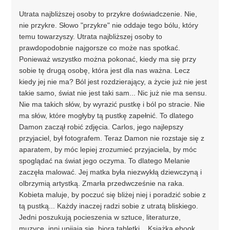
Utrata najbliższej osoby to przykre doświadczenie. Nie,
nie przykre. Słowo "przykre" nie oddaje tego bólu, który
temu towarzyszy. Utrata najbliższej osoby to
prawdopodobnie najgorsze co może nas spotkać.
Ponieważ wszystko można pokonać, kiedy ma się przy
sobie tę drugą osobę, która jest dla nas ważna. Lecz
kiedy jej nie ma? Ból jest rozdzierający, a życie już nie jest
takie samo, świat nie jest taki sam... Nic już nie ma sensu.
Nie ma takich słów, by wyrazić pustkę i ból po stracie. Nie
ma słów, które mogłyby tą pustkę zapełnić. To dlatego
Damon zaczął robić zdjęcia. Carlos, jego najlepszy
przyjaciel, był fotografem. Teraz Damon nie rozstaje się z
aparatem, by móc lepiej zrozumieć przyjaciela, by móc
spoglądać na świat jego oczyma. To dlatego Melanie
zaczęła malować. Jej matka była niezwykłą dziewczyną i
olbrzymią artystką. Zmarła przedwcześnie na raka.
Kobieta maluje, by poczuć się bliżej niej i poradzić sobie z
tą pustką... Każdy inaczej radzi sobie z utratą bliskiego.
Jedni poszukują pocieszenia w sztuce, literaturze,
muzyce, inni upijają się, biorą tabletki... Książka ebook