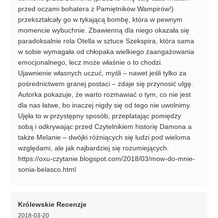
przed oczami bohatera z Pamiętników Wampirów!)
przekształcały go w tykającą bombę, która w pewnym
momencie wybuchnie. Zbawienną dla niego okazała się
paradoksalnie rola Otella w sztuce Szekspira, która sama
w sobie wymagała od chłopaka wielkiego zaangażowania
emocjonalnego, lecz może właśnie o to chodzi.
Ujawnienie własnych uczuć, myśli – nawet jeśli tylko za
pośrednictwem granej postaci – zdaje się przynosić ulgę.
Autorka pokazuje, że warto rozmawiać o tym, co nie jest
dla nas łatwe, bo inaczej nigdy się od tego nie uwolnimy.
Ujęła to w przystępny sposób, przeplatając pomiędzy
sobą i odkrywając przed Czytelnikiem historię Damona a
także Melanie – dwójki różniących się ludzi pod wieloma
względami, ale jak najbardziej się rozumiejących.
https://oxu-czytanie.blogspot.com/2018/03/mow-do-mnie-
sonia-belasco.html
Królewskie Recenzje
2018-03-20