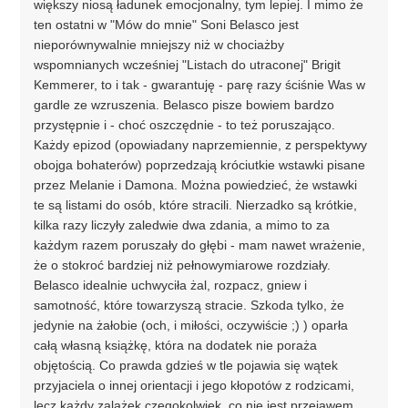
większy niosą ładunek emocjonalny, tym lepiej. I mimo że
ten ostatni w "Mów do mnie" Soni Belasco jest
nieporównywalnie mniejszy niż w chociażby
wspomnianych wcześniej "Listach do utraconej" Brigit
Kemmerer, to i tak - gwarantuję - parę razy ściśnie Was w
gardle ze wzruszenia. Belasco pisze bowiem bardzo
przystępnie i - choć oszczędnie - to też poruszająco.
Każdy epizod (opowiadany naprzemiennie, z perspektywy
obojga bohaterów) poprzedzają króciutkie wstawki pisane
przez Melanie i Damona. Można powiedzieć, że wstawki
te są listami do osób, które stracili. Nierzadko są krótkie,
kilka razy liczyły zaledwie dwa zdania, a mimo to za
każdym razem poruszały do głębi - mam nawet wrażenie,
że o stokroć bardziej niż pełnowymiarowe rozdziały.
Belasco idealnie uchwyciła żal, rozpacz, gniew i
samotność, które towarzyszą stracie. Szkoda tylko, że
jedynie na żałobie (och, i miłości, oczywiście ;) ) oparła
całą własną książkę, która na dodatek nie poraża
objętością. Co prawda gdzieś w tle pojawia się wątek
przyjaciela o innej orientacji i jego kłopotów z rodzicami,
lecz każdy zalążek czegokolwiek, co nie jest przejawem