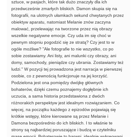
sztuce, w pasjach, które tak dużo znaczyły dla ich
przedwcześnie zmarłych bliskich. Damon skupia się na
fotografii, na ulotnych ułamkach sekund chwytanych przez
obiektyw aparatu, natomiast Melanie znów zaczyna
malować, przelewając na tworzone przez nią obrazy
wszelkie negatywne emocje. Czy uda im się choć w
pewnym stopniu pogodzić się ze stratą? Czy jest to w
ogóle możliwe? "Ale fotografie to nie wszystko, co po
sobie zostawiamy. Ani listy, ani malunki czy obrazy, ani
domy, samochody, pieniądze czy ubrania. Zostawiamy też
ludzi." W pozycji tej prowadzona jest narracja w pierwszej
osobie, co z pewnością funkcjonuje na jej korzyść.
Podzielona jest ona pomiędzy dwójkę głównych
bohaterów, dzięki czemu poznajemy dogłębnie ich
uczucia, a sama historia przedstawiona z dwóch
różnorakich perspektyw jest idealnym rozwiązaniem. Co
więcej, na początku każdego z epizodów pojawiają się
krótkie wstępy, które kierowane są przez Melanie i
Damona bezpośrednio do ich bliskich. I to właśnie te
strony są najbardziej poruszające i budzą w czytelniku
masę emocji. Bohaterowie to barwni, idealnie wykreowani