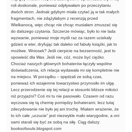
roli doskonale, ponieważ odpływałam po przeczytaniu
dwóch stron. Jednak gdybym miała czytać ją w tak małych
fragmentach, nie zdążyłabym z recenzją przed
Wielkanocą, więc chcąc nie chcąc musiałam zmuszać się
do dalszego czytania. Szczerze mówiąc, było to nie lada
wyzwanie, ponieważ moje myśli raz za razem uciekały
gdzieś w eter, dryfując tak daleko od fabuły książki, jak to
możliwe. Wniosek? Jeśli cierpicie na bezsenność, jest to
opowieść dla Was. Jeśli nie, cóż, może być ciężko.
Chociaż naszych głównych bohaterów łączyły wspólne
doświadczenia, ich relacja wydawała mi się kompletnie nie
na miejscu. W porządku – spędzali ze sobą czas,
ponieważ ich wzajemne towarzystwo przynosiło im ulgę.
Lecz przerodzenie się tej relacji w stosunki bliższe miłości
niż przyjaźni? Coś mi tu nie pasowało. Czasem od razu
wyczuwa się tą chemię pomiędzy bohaterami, lecz tutaj
zdecydowanie nie było jej ani trochę. Miałam wrażenie, że
to ich całe „uczucie” jest niezwykle mało wiarygodne, a oni
sami starali się być ze sobą na siłę. Ciąg dalszy:
booksofsouls.blogspot.com