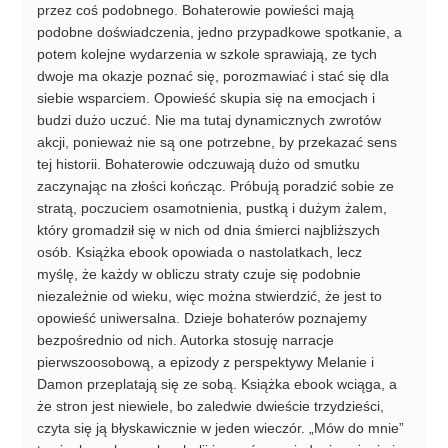
przez coś podobnego. Bohaterowie powieści mają
podobne doświadczenia, jedno przypadkowe spotkanie, a
potem kolejne wydarzenia w szkole sprawiają, ze tych
dwoje ma okazje poznać się, porozmawiać i stać się dla
siebie wsparciem. Opowieść skupia się na emocjach i
budzi dużo uczuć. Nie ma tutaj dynamicznych zwrotów
akcji, ponieważ nie są one potrzebne, by przekazać sens
tej historii. Bohaterowie odczuwają dużo od smutku
zaczynając na złości kończąc. Próbują poradzić sobie ze
stratą, poczuciem osamotnienia, pustką i dużym żalem,
który gromadził się w nich od dnia śmierci najbliższych
osób. Książka ebook opowiada o nastolatkach, lecz
myślę, że każdy w obliczu straty czuje się podobnie
niezależnie od wieku, więc można stwierdzić, że jest to
opowieść uniwersalna. Dzieje bohaterów poznajemy
bezpośrednio od nich. Autorka stosuję narracje
pierwszoosobową, a epizody z perspektywy Melanie i
Damon przeplatają się ze sobą. Książka ebook wciąga, a
że stron jest niewiele, bo zaledwie dwieście trzydzieści,
czyta się ją błyskawicznie w jeden wieczór. „Mów do mnie”