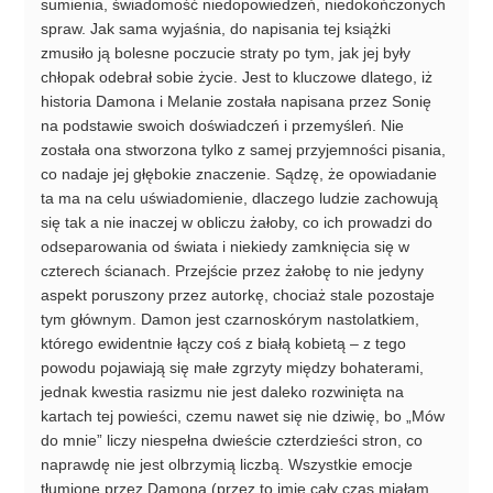
sumienia, świadomość niedopowiedzeń, niedokończonych
spraw. Jak sama wyjaśnia, do napisania tej książki
zmusiło ją bolesne poczucie straty po tym, jak jej były
chłopak odebrał sobie życie. Jest to kluczowe dlatego, iż
historia Damona i Melanie została napisana przez Sonię
na podstawie swoich doświadczeń i przemyśleń. Nie
została ona stworzona tylko z samej przyjemności pisania,
co nadaje jej głębokie znaczenie. Sądzę, że opowiadanie
ta ma na celu uświadomienie, dlaczego ludzie zachowują
się tak a nie inaczej w obliczu żałoby, co ich prowadzi do
odseparowania od świata i niekiedy zamknięcia się w
czterech ścianach. Przejście przez żałobę to nie jedyny
aspekt poruszony przez autorkę, chociaż stale pozostaje
tym głównym. Damon jest czarnoskórym nastolatkiem,
którego ewidentnie łączy coś z białą kobietą – z tego
powodu pojawiają się małe zgrzyty między bohaterami,
jednak kwestia rasizmu nie jest daleko rozwinięta na
kartach tej powieści, czemu nawet się nie dziwię, bo „Mów
do mnie” liczy niespełna dwieście czterdzieści stron, co
naprawdę nie jest olbrzymią liczbą. Wszystkie emocje
tłumione przez Damona (przez to imię cały czas miałam