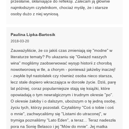
przesłanie, skłaniające do refleksji. Zalecam ją głównie
najmłodszym czytelnikom, chociaż myślę, że i starsze
osoby dużo z niej wyniosą.
Paulina Lipka-Bartosik
2018-03-20
Zauważyliście, że co jakiś czas zmieniają się "modne" w
literaturze tematy? Po ukazaniu się "Gwiazd naszych
wina" mogliśmy zaobserwować wysyp historii z chorobą
nowotworową w tle, a chorym - ponieważ jakżeby inaczej!
- zwykle był nastolatek czy również osoba nieco starsza,
lecz stale dopiero wkraczająca w dorosłe życie. Dziś, parę
lat później, coraz popularniejsze stają się książki, które
opowiadają o tym newralgicznym i trudnym okresie "po".
O okresie żałoby i o dalszym, uboższym o tę jedną osobę,
życiu tych, którzy pozostali. Czytaliśmy "Coś o tobie i coś
o mnie", zachwycaliśmy się "Listami do utraconej", w
trymiga poznaliśmy "Lato Eden", a teraz... Teraz nadeszła
pora na Sonię Belasco i jej "Mów do mnie". Jej matka