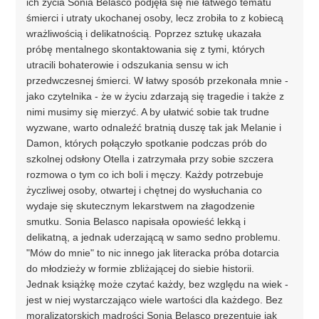
ich życia Sonia Belasco podjęła się nie łatwego tematu
śmierci i utraty ukochanej osoby, lecz zrobiła to z kobiecą
wrażliwością i delikatnością. Poprzez sztukę ukazała
próbę mentalnego skontaktowania się z tymi, których
utracili bohaterowie i odszukania sensu w ich
przedwczesnej śmierci. W łatwy sposób przekonała mnie -
jako czytelnika - że w życiu zdarzają się tragedie i także z
nimi musimy się mierzyć. A by ułatwić sobie tak trudne
wyzwane, warto odnaleźć bratnią duszę tak jak Melanie i
Damon, których połączyło spotkanie podczas prób do
szkolnej odsłony Otella i zatrzymała przy sobie szczera
rozmowa o tym co ich boli i męczy. Każdy potrzebuje
życzliwej osoby, otwartej i chętnej do wysłuchania co
wydaje się skutecznym lekarstwem na złagodzenie
smutku. Sonia Belasco napisała opowieść lekką i
delikatną, a jednak uderzającą w samo sedno problemu.
"Mów do mnie" to nic innego jak literacka próba dotarcia
do młodzieży w formie zbliżającej do siebie historii.
Jednak książkę może czytać każdy, bez względu na wiek -
jest w niej wystarczająco wiele wartości dla każdego. Bez
moralizatorskich mądrości Sonia Belasco prezentuje jak