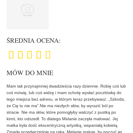
ŚREDNIA OCENA:
MÓW DO MNIE
Mam tak przynajmniej dwadzieścia razy dziennie. Robię coś lub
coś mówię, lub coś widzę i mam ochotę wysłać pocztówkę do
tego miejsca bez adresu, w którym teraz przebywasz: „Szkoda,
że Cię tu nie ma”.Nie ma niezłych słów, by wyrazić ból po
stracie. Nie ma słów, które pomogłyby walczyć z pustką po
kimś, kto odszedł. To dlatego Melanie zaczęła malować. Jej
matka była dość ekscentryczną artystką, wspaniałą kobietą.
Zmarła przedwcześnie na raka. Melanie maluje, by poczuć jej