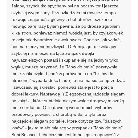
żałoby, szybciutko spychany był na boczny tor i jeszcze
szybciej wygaszany. Przeszkadzało mi również tempo
rozwoju znajomości głównych bohaterów - szczerze
mówiąc parę razy byłam pewna, że po drodze zgubiłam
kilka stron, ponieważ niemożliwością jest, by czyjakolwiek
relacja tak dynamicznie ewoluowała. Chociaż, jak widać,
nie ma rzeczy niemożliwych :D Pomijając rozkwitający
szybciej niż mlecze na łące związek dwójki
najważniejszych postaci i skupianie się na jednym tylko
wątku, muszę przyznać, że "Mów do mnie" pozytywnie
mnie zaskoczyło. I choć w porównaniu do "Listów do
utraconej" wypada dość blado, to nie ma się co uprzedzać
i zawczasu jej skreślać, ponieważ stale jest to porcja
dobrej lektury. Naprawdę ;) Z egzotyczną radością sięgam
po książki, które subtelnie niczym walec drogowy miażdżą
moje serducho. O ile dawniej wśród moich wyborów
przodowały powieści z chorobą w tle, o tyle teraz
najczęściej sięgam po takie, które dotyczą tzw. "dalszych
losów" - jak to miało miejsce w przypadku "Mów do mnie"
Soni Belasco. I chociaż nie jest to najlepsza opowieść z