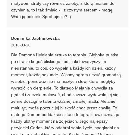
motywem straty czy również żałoby, z którą miałam do
czynienia, to i tak śmiało - i z czystym sercem - mogę
Wam ją polecić. Spróbujecie? ;)
Dominika Jachimowska
2018-03-20
Dla Damona i Melanie sztuka to terapia. Głęboka pustka
po stracie kogoś bliskiego i ból, jaki towarzyszy im
nieustannie, to coś, co wypełnia każdy ich dzień, każdy
moment, każdą sekundę. Własny ogrom uczuć gromadzą
w sobie, ponieważ nie ma niezłych słów, które mogłyby
wyrazić ich cierpienie. To dlatego Melanie chwyciła za
pędzel i zaczęła malować, choć zawsze wydawało jej się,
że nie doścignie talentu własnej zmarłej matki. Melanie,
malując, może poczuć jej bliskość choć przez chwilę. To
dlatego Damon poddał się sztuce fotografii, uwieczniając
każdy ulotny moment na zdjęciach. Jego najlepszy
przyjaciel Carlos, który odebrał sobie życie, spoglądał na
świat przez obiektyw aparatu. Kiedy Damon i Melanie