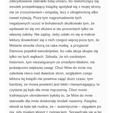
zdecydowanie zabrakło tutaj umiaru, bo niekończący się
smutek przepełniający książkę spotykał się z mojej strony
nie ze zrozumieniem i empatią, lecz z obojętnością albo
nawet irytacją. Poza tym nagromadzenie tych
negatywnych uczuć w bohaterach skutkowało tym, że
wydawali mi się oni złożeni w stu procentach tylko ze
własnej żałoby. Nie sądzę, żeby udało mi się w trakcie
lektury dowiedzieć się o nich czegoś więcej poza tym, że
Melanie straciła chorą na raka matkę, a przyjaciel
Damona popełnił samobójstwo, bo cała akcja skupia się
tylko na tych wątkach. Szkoda, że ich osobistym
historiom, tym niezwiązanym ze zmarłymi bliskimi, nie
poświęcono większej uwagi. Choć Mów do mnie ma
zaledwie nieco nad dwieście stron, względem czego
lektura tej książki nie powinna zająć dużo czasu, tym
bardziej, że mowa powieści jest lekki i niewymagający, to
czytanie jej było dla mnie męczarnią. Choć może
trafniejszym określeniem byłoby to, że Mów do mnie
stanowiło dla mnie doskonały środek nasenny. Książka
ebook ta była tak nudna, że – autentycznie – sięgałam po
nią, gdy miałam kłopot z zaśnięciem. Sprawdzała się w tej