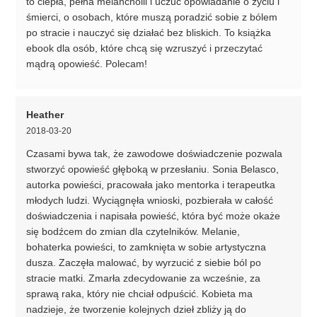
to ciepła, pełna melancholii i uczuć opowiadanie o życiu i
śmierci, o osobach, które muszą poradzić sobie z bólem
po stracie i nauczyć się działać bez bliskich. To książka
ebook dla osób, które chcą się wzruszyć i przeczytać
mądrą opowieść. Polecam!
Heather
2018-03-20
Czasami bywa tak, że zawodowe doświadczenie pozwala
stworzyć opowieść głęboką w przesłaniu. Sonia Belasco,
autorka powieści, pracowała jako mentorka i terapeutka
młodych ludzi. Wyciągnęła wnioski, pozbierała w całość
doświadczenia i napisała powieść, która być może okaże
się bodźcem do zmian dla czytelników. Melanie,
bohaterka powieści, to zamknięta w sobie artystyczna
dusza. Zaczęła malować, by wyrzucić z siebie ból po
stracie matki. Zmarła zdecydowanie za wcześnie, za
sprawą raka, który nie chciał odpuścić. Kobieta ma
nadzieje, że tworzenie kolejnych dzieł zbliży ją do