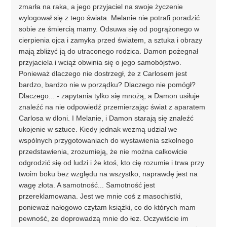
zmarła na raka, a jego przyjaciel na swoje życzenie
wylogował się z tego świata. Melanie nie potrafi poradzić
sobie ze śmiercią mamy. Odsuwa się od pogrążonego w
cierpienia ojca i zamyka przed światem, a sztuka i obrazy
mają zbliżyć ją do utraconego rodzica. Damon pożegnał
przyjaciela i wciąż obwinia się o jego samobójstwo.
Ponieważ dlaczego nie dostrzegł, że z Carlosem jest
bardzo, bardzo nie w porządku? Dlaczego nie pomógł?
Dlaczego... - zapytania tylko się mnożą, a Damon usiłuje
znaleźć na nie odpowiedź przemierzając świat z aparatem
Carlosa w dłoni. I Melanie, i Damon starają się znaleźć
ukojenie w sztuce. Kiedy jednak wezmą udział we
wspólnych przygotowaniach do wystawienia szkolnego
przedstawienia, zrozumieją, że nie można całkowicie
odgrodzić się od ludzi i że ktoś, kto cię rozumie i trwa przy
twoim boku bez względu na wszystko, naprawdę jest na
wagę złota. A samotność... Samotność jest
przereklamowana. Jest we mnie coś z masochistki,
ponieważ nałogowo czytam książki, co do których mam
pewność, że doprowadzą mnie do łez. Oczywiście im