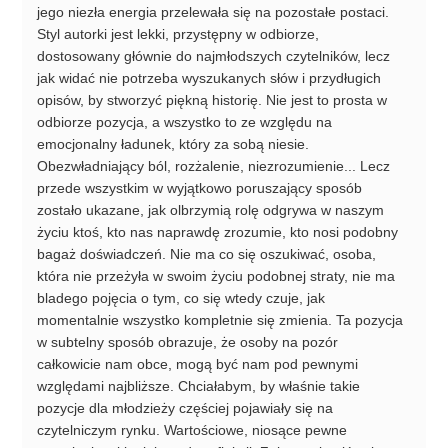
jego niezła energia przelewała się na pozostałe postaci.
Styl autorki jest lekki, przystępny w odbiorze,
dostosowany głównie do najmłodszych czytelników, lecz
jak widać nie potrzeba wyszukanych słów i przydługich
opisów, by stworzyć piękną historię. Nie jest to prosta w
odbiorze pozycja, a wszystko to ze względu na
emocjonalny ładunek, który za sobą niesie.
Obezwładniający ból, rozżalenie, niezrozumienie... Lecz
przede wszystkim w wyjątkowo poruszający sposób
zostało ukazane, jak olbrzymią rolę odgrywa w naszym
życiu ktoś, kto nas naprawdę zrozumie, kto nosi podobny
bagaż doświadczeń. Nie ma co się oszukiwać, osoba,
która nie przeżyła w swoim życiu podobnej straty, nie ma
bladego pojęcia o tym, co się wtedy czuje, jak
momentalnie wszystko kompletnie się zmienia. Ta pozycja
w subtelny sposób obrazuje, że osoby na pozór
całkowicie nam obce, mogą być nam pod pewnymi
względami najbliższe. Chciałabym, by właśnie takie
pozycje dla młodzieży częściej pojawiały się na
czytelniczym rynku. Wartościowe, niosące pewne