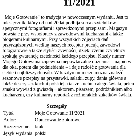
11/2021
"Moje Gotowanie" to tradycja w nowoczesnym wydaniu. Jest to
miesięcznik, który od nad 20 lat podbija serca czytelników
apetycznymi fotografiami i sprawdzonymi przepisami. Magazyn
powstaje przy współpracy z zawodowymi kucharzami a także
blogerami kulinarnymi. Przy wszystkich zdjęciach dań
przyrządzonych według naszych receptur pracują zawodowi
fotografowie a także styliści żywności, dzięki czemu czytelnicy
zyskują gwarancję rzetelności każdego przepisu. Każdy numer
Mojego Gotowania zapewnia niepowtarzalne doznania – najpierw
dla oka, potem dla podniebienia – i daje radość z gotowania dla
siebie i najbliższych osób. W każdym numerze można znaleźć
sezonowe przepisy na przystawki, sałatki, zupy, dania główne a
także desery – z kuchni polskiej a także kuchni całego świata, pełen
smaku wywiad z gwiazdą – aktorem, pisarzem, podróżnikiem albo
kucharzem, czy kulinarny reportaż z różnorakich zakątków świata.
Szczegóły
Tytuł
Moje Gotowanie 11/2021
Autor:
Opracowanie zbiorowe
Rozszerzenie:
brak
Język wydania:
polski