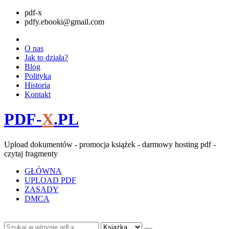
pdf-x
pdfy.ebooki@gmail.com
O nas
Jak to działa?
Blog
Polityka
Historia
Kontakt
PDF-
X
.PL
Upload dokumentów - promocja książek - darmowy hosting pdf -
czytaj fragmenty
GŁÓWNA
UPLOAD PDF
ZASADY
DMCA