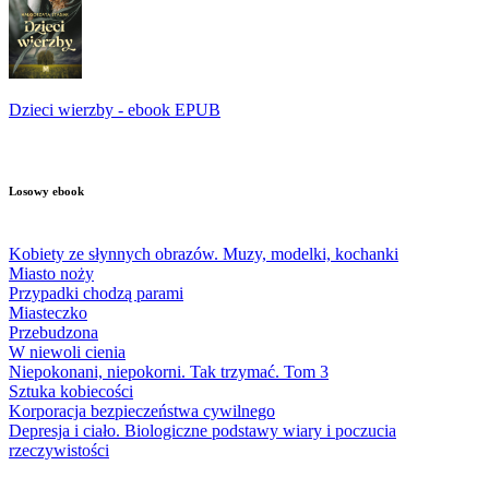
Dzieci wierzby - ebook EPUB
Losowy ebook
Kobiety ze słynnych obrazów. Muzy, modelki, kochanki
Miasto noży
Przypadki chodzą parami
Miasteczko
Przebudzona
W niewoli cienia
Niepokonani, niepokorni. Tak trzymać. Tom 3
Sztuka kobiecości
Korporacja bezpieczeństwa cywilnego
Depresja i ciało. Biologiczne podstawy wiary i poczucia
rzeczywistości