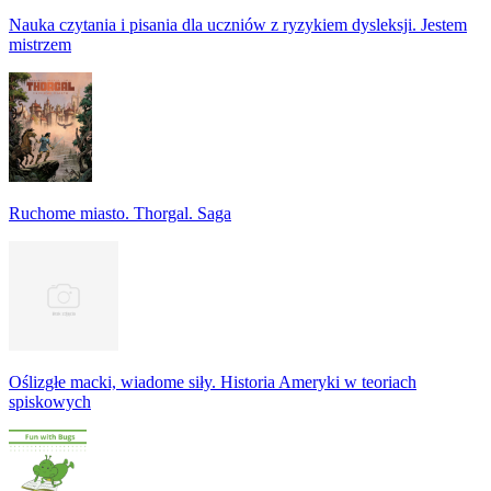
Nauka czytania i pisania dla uczniów z ryzykiem dysleksji. Jestem
mistrzem
Ruchome miasto. Thorgal. Saga
Oślizgłe macki, wiadome siły. Historia Ameryki w teoriach
spiskowych