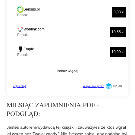
MIESIĄC ZAPOMNIENIA PDF -
PODGLĄD:
Jesteś autorem/wydawcą tej książki i zauważyłeś że ktoś wgrał
jej wstęp bez Twojej zgody? Nie życzysz sobie, aby podgląd był