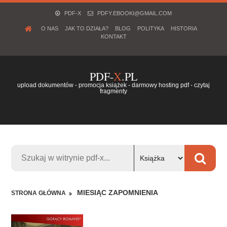
PDF-X
PDFY.EBOOKI@GMAIL.COM
O NAS
JAK TO DZIAŁA?
BLOG
POLITYKA
HISTORIA
KONTAKT
PDF-
X
.PL
upload dokumentów - promocja książek - darmowy hosting pdf - czytaj
fragmenty
MIESIĄC ZAPOMNIENIA
STRONA GŁÓWNA