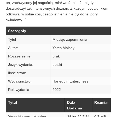
on, zachwycony jej nagością, miał wrażenie, że nigdy nie
doświadczył tak intensywnych doznań. Z każdym pocałunkiem
odkrywał w sobie coś, czego istnienia nie był do tej pory
świadomy...”.
Szczegóły
Tytuł
Miesiąc zapomnienia
Autor:
Yates Maisey
Rozszerzenie:
brak
Język wydania:
polski
Ilość stron:
Wydawnictwo:
Harlequin Enterprises
Rok wydania:
2022
Tytuł
Data
Rozmiar
Dodania
Yates Maisey - Miesiąc
28 lut 22 7:31
0,7 MB