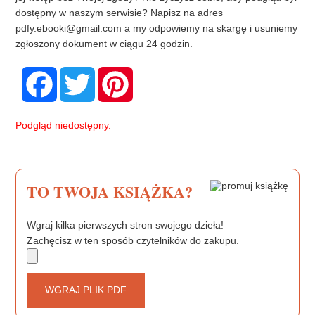
dostępny w naszym serwisie? Napisz na adres
pdfy.ebooki@gmail.com
a my odpowiemy na skargę i usuniemy
zgłoszony dokument w ciągu 24 godzin.
F
T
P
a
w
i
c
i
n
e
t
t
b
t
e
Podgląd niedostępny.
o
e
r
o
r
e
k
s
t
TO TWOJA KSIĄŻKA?
Wgraj kilka pierwszych stron swojego dzieła!
Zachęcisz w ten sposób czytelników do zakupu.
WGRAJ PLIK PDF