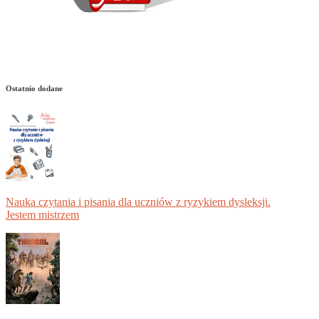
Ostatnio dodane
Nauka czytania i pisania dla uczniów z ryzykiem dysleksji.
Jestem mistrzem