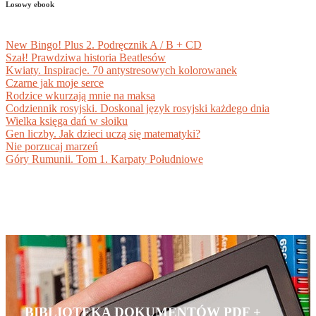
Losowy ebook
New Bingo! Plus 2. Podręcznik A / B + CD
Szał! Prawdziwa historia Beatlesów
Kwiaty. Inspiracje. 70 antystresowych kolorowanek
Czarne jak moje serce
Rodzice wkurzają mnie na maksa
Codziennik rosyjski. Doskonal język rosyjski każdego dnia
Wielka księga dań w słoiku
Gen liczby. Jak dzieci uczą się matematyki?
Nie porzucaj marzeń
Góry Rumunii. Tom 1. Karpaty Południowe
BIBLIOTEKA DOKUMENTÓW PDF +