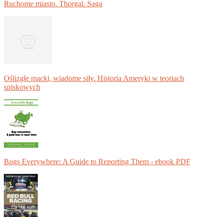
Ruchome miasto. Thorgal. Saga
Oślizgłe macki, wiadome siły. Historia Ameryki w teoriach
spiskowych
Bugs Everywhere: A Guide to Reporting Them - ebook PDF