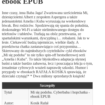
ebook EPUB
Inne czasy, inna Baba Jaga! Zwariowana sześcioletnia Mi,
dziesięcioletni Albert z zespołem Aspergera a także
jedenastoletni Amelia i Kuba wyruszają na weekendowy
biwak. Bez rodziców. Spodziewają się spania do południa,
doskonałego Wi-Fi a także nielimitowanego dostępu do
telefonów i tabletów. Trafiają na obóz przetrwania, ze
spartańskimi warunkami, dyscypliną i… robalami. Jak to w
lesie. Ciekawość budzą tajemnicze, wielkie ślady. A
przedziwna chatka zastanawiająco coś przypomina…
Skierowany do najmłodszych czytelników cykl ebooków
„Mi się podoba” to nie tylko spin-off bestsellerowej serii
„Amelia i Kuba”. To także błyskotliwa adaptacja słynnej
baśni a także bardzo zabawna, lecz i pouczająca lekcja o tym,
żenadmiar cyfrowych wrażeń naprawdę szkodzi. Humor i
przygody w ebookach RAFAŁA KOSIKA sprawiają, że
dzieciaki czytają!* * Dwa miliony sprzedanych książek!
Szczegóły
Tytuł
Mi się podoba. Cyberbaba i hopchatka -
ebook EPUB
Autor:
Kosik Rafał