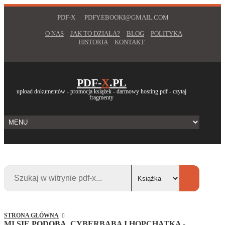
PDF-X
PDFY.EBOOKI@GMAIL.COM
O NAS
JAK TO DZIAŁA?
BLOG
POLITYKA
HISTORIA
KONTAKT
PDF-
X
.PL
upload dokumentów - promocja książek - darmowy hosting pdf - czytaj
fragmenty
STRONA GŁÓWNA
MI SIĘ PODOBA. CYBERBABA I HOPCHATKA -