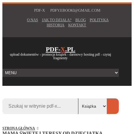
PDF-X
PDFY.EBOOKI@GMAIL.COM
O NAS
JAK TO DZIAŁA?
BLOG
POLITYKA
HISTORIA
KONTAKT
PDF-
X
.PL
upload dokumentów - promocja książek - darmowy hosting pdf - czytaj
fragmenty
STRONA GŁÓWNA
MAMA ŚWIĘTEJ TERESY OD DZIECIĄTKA