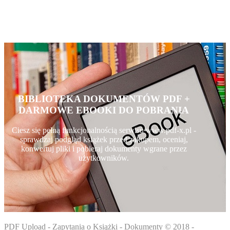
BIBLIOTEKA DOKUMENTÓW PDF +
DARMOWE EBOOKI DO POBRANIA
Ciesz się pełną funkcjonalnością serwisu www.pdf-x.pl -
sprawdzaj podgląd książek przed zakupem, oceniaj,
konwertuj pliki i pobieraj dokumenty wgrane przez
użytkowników.
PDF Upload - Zapytania o Książki - Dokumenty © 2018 -