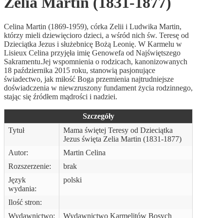
Zelia Martin (1831-1877)
Celina Martin (1869-1959), córka Zelii i Ludwika Martin,
którzy mieli dziewięcioro dzieci, a wśród nich św. Teresę od
Dzieciątka Jezus i służebnicę Bożą Leonię. W Karmelu w
Lisieux Celina przyjęła imię Genowefa od Najświętszego
Sakramentu.Jej wspomnienia o rodzicach, kanonizowanych
18 października 2015 roku, stanowią pasjonujące
świadectwo, jak miłość Boga przemienia najtrudniejsze
doświadczenia w niewzruszony fundament życia rodzinnego,
stając się źródłem mądrości i nadziei.
Szczegóły
Tytuł
Mama świętej Teresy od Dzieciątka
Jezus święta Zelia Martin (1831-1877)
Autor:
Martin Celina
Rozszerzenie:
brak
Język
polski
wydania:
Ilość stron:
Wydawnictwo:
Wydawnictwo Karmelitów Bosych