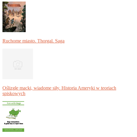
Ruchome miasto. Thorgal. Saga
Oślizgłe macki, wiadome siły. Historia Ameryki w teoriach
spiskowych