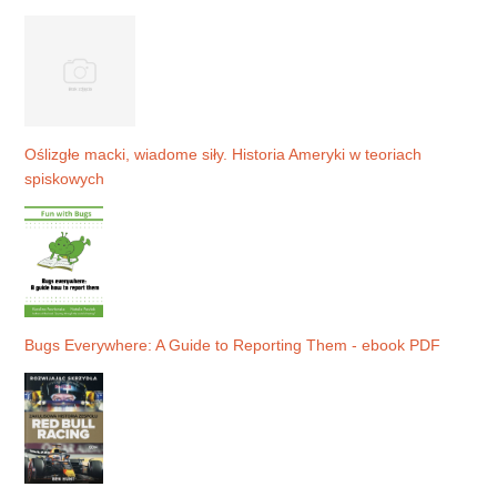
Oślizgłe macki, wiadome siły. Historia Ameryki w teoriach
spiskowych
Bugs Everywhere: A Guide to Reporting Them - ebook PDF