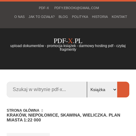
PDF-X
PDFY.EBOOKI@GMAIL.COM
O NAS
JAK TO DZIAŁA?
BLOG
POLITYKA
HISTORIA
KONTAKT
PDF-
X
.PL
upload dokumentów - promocja książek - darmowy hosting pdf - czytaj
fragmenty
STRONA GŁÓWNA
KRAKÓW, NIEPOŁOMICE, SKAWINA, WIELICZKA. PLAN
MIASTA 1:22 000