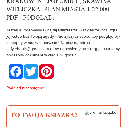
KRAKÓW, NIEPOŁOMICE, SKAWINA,
WIELICZKA. PLAN MIASTA 1:22 000
PDF - PODGLĄD:
Jesteś autorem/wydawcą tej książki i zauważyłeś że ktoś wgrał
jej wstęp bez Twojej zgody? Nie życzysz sobie, aby podgląd był
dostępny w naszym serwisie? Napisz na adres
pdfy.ebooki@gmail.com
a my odpowiemy na skargę i usuniemy
zgłoszony dokument w ciągu 24 godzin.
F
T
P
a
w
i
c
i
n
e
t
t
b
t
e
Podgląd niedostępny.
o
e
r
o
r
e
k
s
t
TO TWOJA KSIĄŻKA?