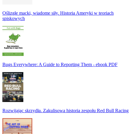
Oślizgłe macki, wiadome siły. Historia Ameryki w teoriach
spiskowych
Bugs Everywhere: A Guide to Reporting Them - ebook PDF
Rozwijając skrzydła. Zakulisowa historia zespołu Red Bull Racing