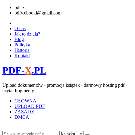
pdf-x
pdfy.ebooki@gmail.com
O nas
Jak to działa?
Blog
Polityka
Historia
Kontakt
PDF-
X
.PL
Upload dokumentów - promocja książek - darmowy hosting pdf -
czytaj fragmenty
GŁÓWNA
UPLOAD PDF
ZASADY
DMCA