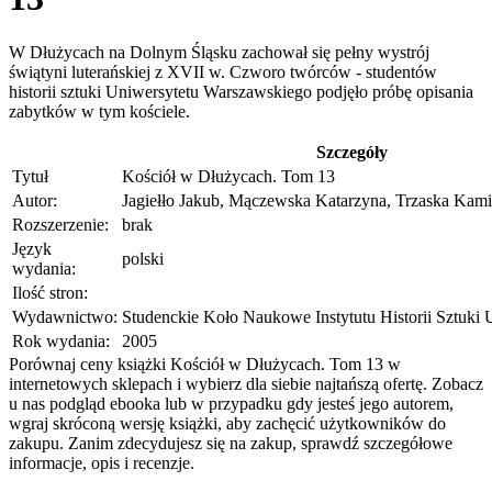
W Dłużycach na Dolnym Śląsku zachował się pełny wystrój
świątyni luterańskiej z XVII w. Czworo twórców - studentów
historii sztuki Uniwersytetu Warszawskiego podjęło próbę opisania
zabytków w tym kościele.
Szczegóły
Tytuł
Kościół w Dłużycach. Tom 13
Autor:
Jagiełło Jakub, Mączewska Katarzyna, Trzaska Kami
Rozszerzenie:
brak
Język
polski
wydania:
Ilość stron:
Wydawnictwo:
Studenckie Koło Naukowe Instytutu Historii Sztuki
Rok wydania:
2005
Porównaj ceny książki Kościół w Dłużycach. Tom 13 w
internetowych sklepach i wybierz dla siebie najtańszą ofertę. Zobacz
u nas podgląd ebooka lub w przypadku gdy jesteś jego autorem,
wgraj skróconą wersję książki, aby zachęcić użytkowników do
zakupu. Zanim zdecydujesz się na zakup, sprawdź szczegółowe
informacje, opis i recenzje.