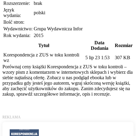
Rozszerzenie:
brak
Język
polski
wydania:
Ilość stron:
Wydawnictwo:
Grupa Wydawnicza Infor
Rok wydania:
2015
Data
Tytuł
Rozmiar
Dodania
Korespondencja z ZUS w toku kontroli
5 lip 23 1:53
307 KB
wz
Porównaj ceny książki Korespondencja z ZUS w toku kontroli –
wzory pism z komentarzem w internetowych sklepach i wybierz dla
siebie najtańszą ofertę. Zobacz u nas podgląd ebooka lub w
przypadku gdy jesteś jego autorem, wgraj skróconą wersję książki,
aby zachęcić użytkowników do zakupu. Zanim zdecydujesz się na
zakup, sprawdź szczegółowe informacje, opis i recenzje.