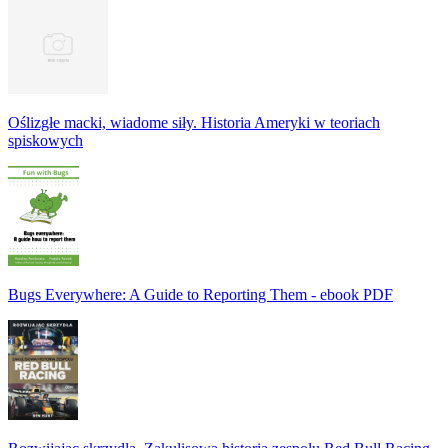
Oślizgłe macki, wiadome siły. Historia Ameryki w teoriach
spiskowych
Bugs Everywhere: A Guide to Reporting Them - ebook PDF