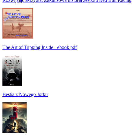
Rozwijając skrzydła. Zakulisowa historia zespołu Red Bull Racing
The Art of Tripping Inside - ebook pdf
Bestia z Nowego Jorku