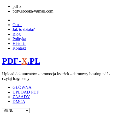
pdf-x
pdfy.ebooki@gmail.com
O nas
Jak to działa?
Blog
Polityka
Historia
Kontakt
PDF-
X
.PL
Upload dokumentów - promocja książek - darmowy hosting pdf -
czytaj fragmenty
GŁÓWNA
UPLOAD PDF
ZASADY
DMCA