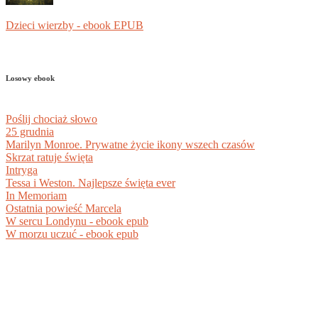
Dzieci wierzby - ebook EPUB
Losowy ebook
Poślij chociaż słowo
25 grudnia
Marilyn Monroe. Prywatne życie ikony wszech czasów
Skrzat ratuje święta
Intryga
Tessa i Weston. Najlepsze święta ever
In Memoriam
Ostatnia powieść Marcela
W sercu Londynu - ebook epub
W morzu uczuć - ebook epub