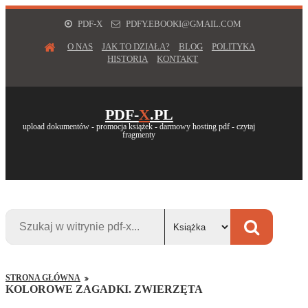
PDF-X
PDFY.EBOOKI@GMAIL.COM
O NAS
JAK TO DZIAŁA?
BLOG
POLITYKA
HISTORIA
KONTAKT
PDF-
X
.PL
upload dokumentów - promocja książek - darmowy hosting pdf - czytaj
fragmenty
STRONA GŁÓWNA
KOLOROWE ZAGADKI. ZWIERZĘTA