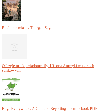
Ruchome miasto. Thorgal. Saga
Oślizgłe macki, wiadome siły. Historia Ameryki w teoriach
spiskowych
Bugs Everywhere: A Guide to Reporting Them - ebook PDF