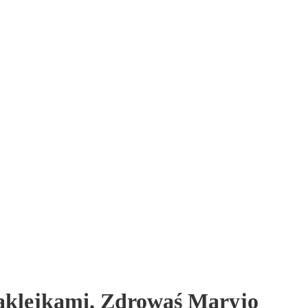
aklejkami. Zdrowaś Maryjo