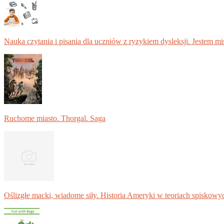
Nauka czytania i pisania dla uczniów z ryzykiem dysleksji. Jestem m
Ruchome miasto. Thorgal. Saga
Oślizgłe macki, wiadome siły. Historia Ameryki w teoriach spiskowy