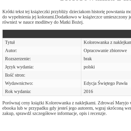
Krótki tekst tej książeczki przybliży dzieciakom historię powstania
do wypełnienia jej kolorami.Dodatkowo w książeczce umieszczony jes
również w nauce modlitwy do Matki Bożej.
Tytuł
Kolorowanka z naklejka
Autor:
Opracowanie zbiorowe
Rozszerzenie:
brak
Język wydania:
polski
Ilość stron:
Wydawnictwo:
Edycja Świętego Pawła
Rok wydania:
2016
Porównaj ceny książki Kolorowanka z naklejkami. Zdrowaś Maryjo w i
ebooka lub w przypadku gdy jesteś jego autorem, wgraj skróconą we
zakup, sprawdź szczegółowe informacje, opis i recenzje.