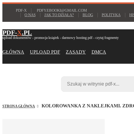
PDF-X
PDFY.EBOOKI@GMAIL.COM
O NAS
JAK TO DZIAŁA?
BLOG
POLITYKA
HI
PDF-
X
.PL
upload dokumentów - promocja książek - darmowy hosting pdf - czytaj fragmenty
GŁÓWNA
UPLOAD PDF
ZASADY
DMCA
KOLOROWANKA Z NAKLEJKAMI. ZDR
STRONA GŁÓWNA