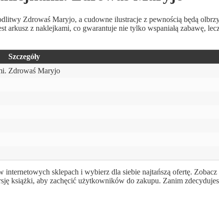
 modlitwy Zdrowaś Maryjo, a cudowne ilustracje z pewnością będą olbrz
t arkusz z naklejkami, co gwarantuje nie tylko wspaniałą zabawę, le
Szczegóły
mi. Zdrowaś Maryjo
nternetowych sklepach i wybierz dla siebie najtańszą ofertę. Zobacz
rsję książki, aby zachęcić użytkowników do zakupu. Zanim zdecydujes