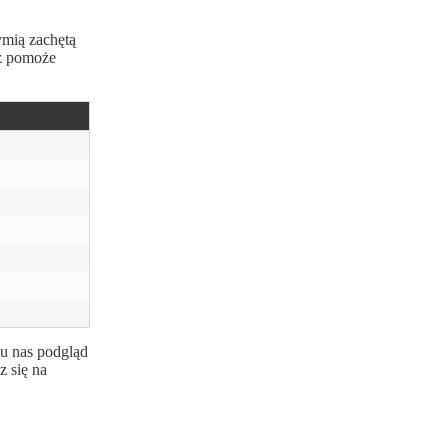
ymią zachętą
cz pomoże
 u nas podgląd
z się na