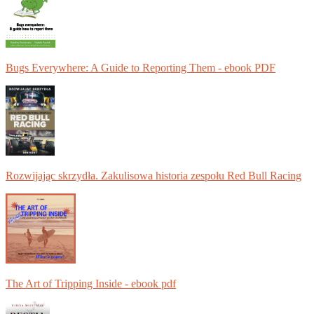
Bugs Everywhere: A Guide to Reporting Them - ebook PDF
Rozwijając skrzydła. Zakulisowa historia zespołu Red Bull Racing
The Art of Tripping Inside - ebook pdf