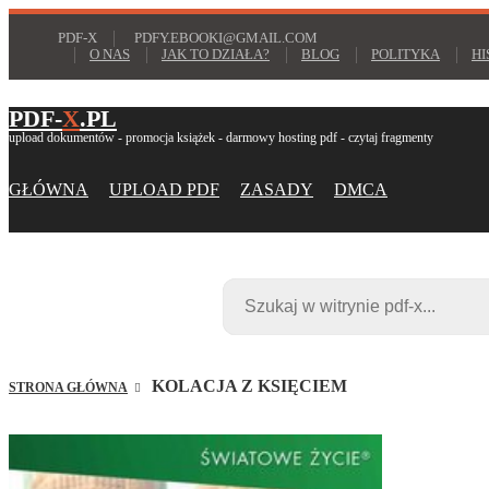
PDF-X
PDFY.EBOOKI@GMAIL.COM
O NAS
JAK TO DZIAŁA?
BLOG
POLITYKA
HI
PDF-
X
.PL
upload dokumentów - promocja książek - darmowy hosting pdf - czytaj fragmenty
GŁÓWNA
UPLOAD PDF
ZASADY
DMCA
KOLACJA Z KSIĘCIEM
STRONA GŁÓWNA