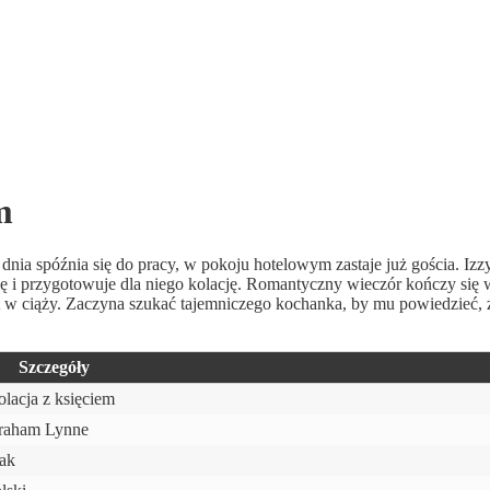
m
dnia spóźnia się do pracy, w pokoju hotelowym zastaje już gościa. Izz
bę i przygotowuje dla niego kolację. Romantyczny wieczór kończy się w
t w ciąży. Zaczyna szukać tajemniczego kochanka, by mu powiedzieć, ż
Szczegóły
lacja z księciem
raham Lynne
ak