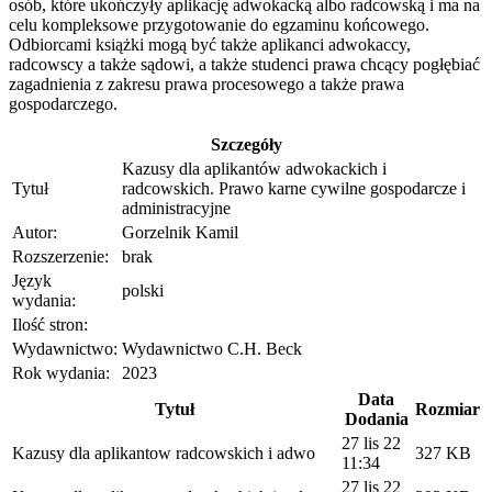
osób, które ukończyły aplikację adwokacką albo radcowską i ma na
celu kompleksowe przygotowanie do egzaminu końcowego.
Odbiorcami książki mogą być także aplikanci adwokaccy,
radcowscy a także sądowi, a także studenci prawa chcący pogłębiać
zagadnienia z zakresu prawa procesowego a także prawa
gospodarczego.
Szczegóły
Kazusy dla aplikantów adwokackich i
Tytuł
radcowskich. Prawo karne cywilne gospodarcze i
administracyjne
Autor:
Gorzelnik Kamil
Rozszerzenie:
brak
Język
polski
wydania:
Ilość stron:
Wydawnictwo:
Wydawnictwo C.H. Beck
Rok wydania:
2023
Data
Tytuł
Rozmiar
Dodania
27 lis 22
Kazusy dla aplikantow radcowskich i adwo
327 KB
11:34
27 lis 22