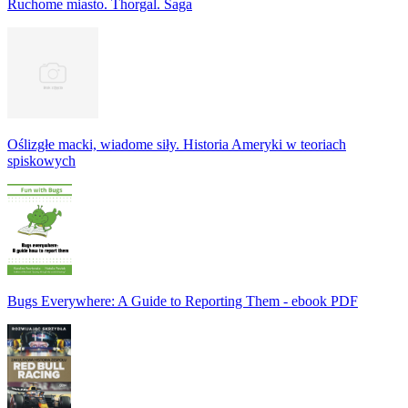
Ruchome miasto. Thorgal. Saga
Oślizgłe macki, wiadome siły. Historia Ameryki w teoriach
spiskowych
Bugs Everywhere: A Guide to Reporting Them - ebook PDF