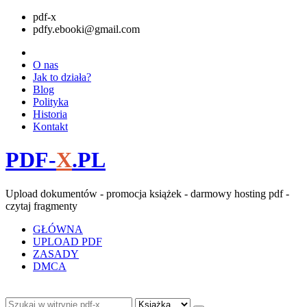
pdf-x
pdfy.ebooki@gmail.com
O nas
Jak to działa?
Blog
Polityka
Historia
Kontakt
PDF-
X
.PL
Upload dokumentów - promocja książek - darmowy hosting pdf -
czytaj fragmenty
GŁÓWNA
UPLOAD PDF
ZASADY
DMCA