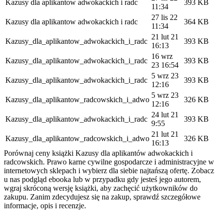
Kazusy dla aplikantow adwokackich i radc
393 KB
11:34
27 lis 22
Kazusy dla aplikantow adwokackich i radc
364 KB
11:34
21 lut 21
Kazusy_dla_aplikantow_adwokackich_i_radc
393 KB
16:13
16 wrz
Kazusy_dla_aplikantow_adwokackich_i_radc
393 KB
23 16:54
5 wrz 23
Kazusy_dla_aplikantow_adwokackich_i_radc
393 KB
12:16
5 wrz 23
Kazusy_dla_aplikantow_radcowskich_i_adwo
326 KB
12:16
24 lut 21
Kazusy_dla_aplikantow_adwokackich_i_radc
393 KB
9:55
21 lut 21
Kazusy_dla_aplikantow_radcowskich_i_adwo
326 KB
16:13
Porównaj ceny książki Kazusy dla aplikantów adwokackich i
radcowskich. Prawo karne cywilne gospodarcze i administracyjne w
internetowych sklepach i wybierz dla siebie najtańszą ofertę. Zobacz
u nas podgląd ebooka lub w przypadku gdy jesteś jego autorem,
wgraj skróconą wersję książki, aby zachęcić użytkowników do
zakupu. Zanim zdecydujesz się na zakup, sprawdź szczegółowe
informacje, opis i recenzje.