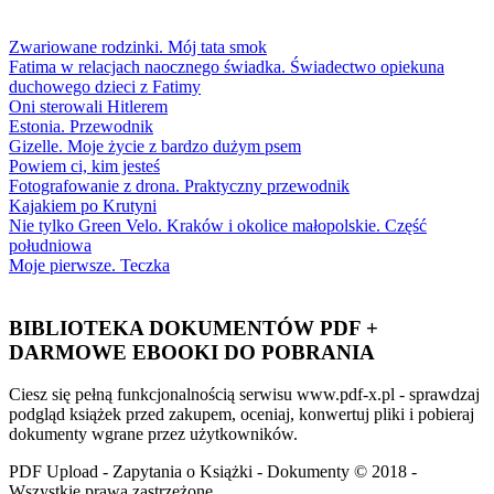
Zwariowane rodzinki. Mój tata smok
Fatima w relacjach naocznego świadka. Świadectwo opiekuna
duchowego dzieci z Fatimy
Oni sterowali Hitlerem
Estonia. Przewodnik
Gizelle. Moje życie z bardzo dużym psem
Powiem ci, kim jesteś
Fotografowanie z drona. Praktyczny przewodnik
Kajakiem po Krutyni
Nie tylko Green Velo. Kraków i okolice małopolskie. Część
południowa
Moje pierwsze. Teczka
BIBLIOTEKA DOKUMENTÓW PDF +
DARMOWE EBOOKI DO POBRANIA
Ciesz się pełną funkcjonalnością serwisu www.pdf-x.pl - sprawdzaj
podgląd książek przed zakupem, oceniaj, konwertuj pliki i pobieraj
dokumenty wgrane przez użytkowników.
PDF Upload - Zapytania o Książki - Dokumenty © 2018 -
Wszystkie prawa zastrzeżone.