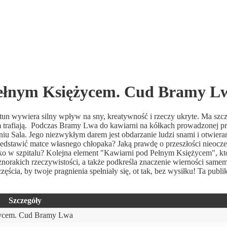
ełnym Księżycem. Cud Bramy L
tun wywiera silny wpływ na sny, kreatywność i rzeczy ukryte. Ma szc
trafiają. Podczas Bramy Lwa do kawiarni na kółkach prowadzonej pr
 Sala. Jego niezwykłym darem jest obdarzanie ludzi snami i otwieran
zedstawić matce własnego chłopaka? Jaką prawdę o przeszłości nieocz
iko w szpitalu? Kolejna element "Kawiarni pod Pełnym Księżycem", k
orakich rzeczywistości, a także podkreśla znaczenie wierności samem
ścia, by twoje pragnienia spełniały się, ot tak, bez wysiłku! Ta publik
Szczegóły
życem. Cud Bramy Lwa