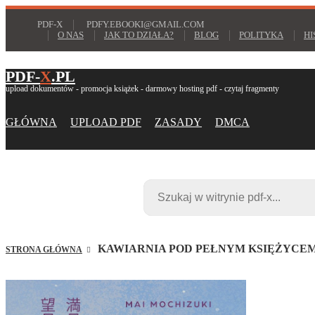
PDF-X
PDFY.EBOOKI@GMAIL.COM
O NAS
JAK TO DZIAŁA?
BLOG
POLITYKA
HI
PDF-
X
.PL
upload dokumentów - promocja książek - darmowy hosting pdf - czytaj fragmenty
GŁÓWNA
UPLOAD PDF
ZASADY
DMCA
KAWIARNIA POD PEŁNYM KSIĘŻYCEM
STRONA GŁÓWNA