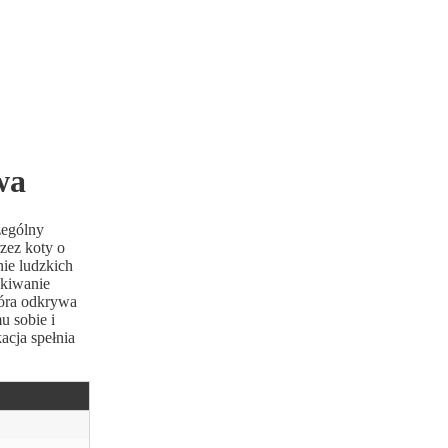
wa
zególny
zez koty o
ie ludzkich
ekiwanie
tóra odkrywa
u sobie i
acja spełnia