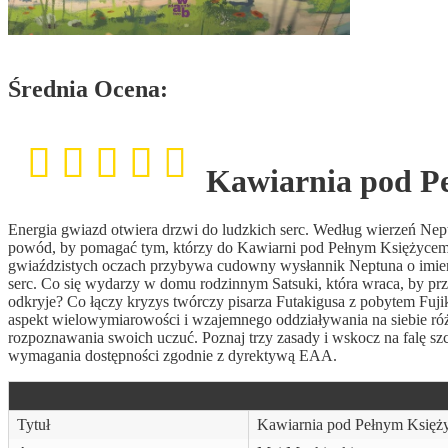
Średnia Ocena:
Kawiarnia pod P
Energia gwiazd otwiera drzwi do ludzkich serc. Według wierzeń Nep
powód, by pomagać tym, którzy do Kawiarni pod Pełnym Księżycem 
gwiaździstych oczach przybywa cudowny wysłannik Neptuna o imieniu
serc. Co się wydarzy w domu rodzinnym Satsuki, która wraca, by pr
odkryje? Co łączy kryzys twórczy pisarza Futakigusa z pobytem Fuj
aspekt wielowymiarowości i wzajemnego oddziaływania na siebie różn
rozpoznawania swoich uczuć. Poznaj trzy zasady i wskocz na falę szczę
wymagania dostępności zgodnie z dyrektywą EAA.
Tytuł
Kawiarnia pod Pełnym Księ