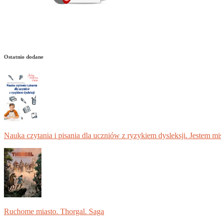
Ostatnio dodane
Nauka czytania i pisania dla uczniów z ryzykiem dysleksji. Jestem m
Ruchome miasto. Thorgal. Saga