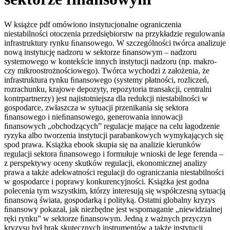
W książce pdf omówiono instytucjonalne ograniczenia
niestabilności otoczenia przedsiębiorstw na przykładzie regulowania
infrastruktury rynku ﬁnansowego. W szczególności twórca analizuje
nową instytucję nadzoru w sektorze ﬁnansowym – nadzoru
systemowego w kontekście innych instytucji nadzoru (np. makro-
czy mikroostrożnościowego). Twórca wychodzi z założenia, że
infrastruktura rynku ﬁnansowego (systemy płatności, rozliczeń,
rozrachunku, krajowe depozyty, repozytoria transakcji, centralni
kontrpartnerzy) jest najistotniejsza dla redukcji niestabilności w
gospodarce, zwłaszcza w sytuacji przenikania się sektora
ﬁnansowego i nieﬁnansowego, generowania innowacji
ﬁnansowych „obchodzących” regulacje mające na celu łagodzenie
ryzyka albo tworzenia instytucji parabankowych wymykających się
spod prawa. Książka ebook skupia się na analizie kierunków
regulacji sektora ﬁnansowego i formułuje wnioski de lege ferenda –
z perspektywy oceny skutków regulacji, ekonomicznej analizy
prawa a także adekwatności regulacji do ograniczania niestabilności
w gospodarce i poprawy konkurencyjności. Książka jest godna
polecenia tym wszystkim, którzy interesują się współczesną sytuacją
ﬁnansową świata, gospodarką i polityką. Ostatni globalny kryzys
ﬁnansowy pokazał, jak niezbędne jest wspomaganie „niewidzialnej
ręki rynku” w sektorze ﬁnansowym. Jedną z ważnych przyczyn
kryzysu był brak skutecznych instrumentów a także instytucji