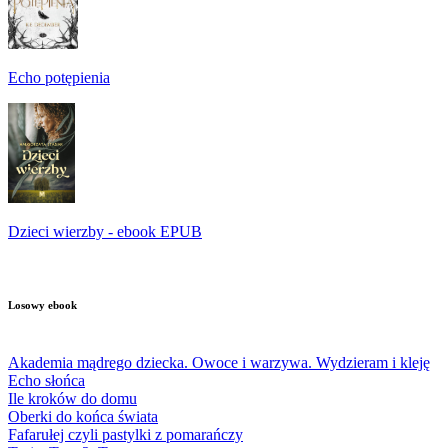
Echo potępienia
Dzieci wierzby - ebook EPUB
Losowy ebook
Akademia mądrego dziecka. Owoce i warzywa. Wydzieram i kleję
Echo słońca
Ile kroków do domu
Oberki do końca świata
Fafarułej czyli pastylki z pomarańczy