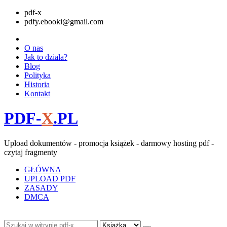
pdf-x
pdfy.ebooki@gmail.com
O nas
Jak to działa?
Blog
Polityka
Historia
Kontakt
PDF-
X
.PL
Upload dokumentów - promocja książek - darmowy hosting pdf -
czytaj fragmenty
GŁÓWNA
UPLOAD PDF
ZASADY
DMCA