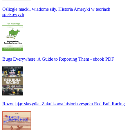
Oślizgłe macki, wiadome siły. Historia Ameryki w teoriach
spiskowych
Bugs Everywhere: A Guide to Reporting Them - ebook PDF
Rozwijając skrzydła. Zakulisowa historia zespołu Red Bull Racing