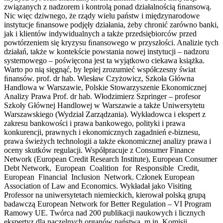
związanych z nadzorem i kontrolą ponad działalnością ﬁnansową.
Nic więc dziwnego, że rządy wielu państw i międzynarodowe
instytucje ﬁnansowe podjęły działania, żeby chronić zarówno banki,
jak i klientów indywidualnych a także przedsiębiorców przed
powtórzeniem się kryzysu ﬁnansowego w przyszłości. Analizie tych
działań, także w kontekście powstania nowej instytucji – nadzoru
systemowego – poświęcona jest ta wyjątkowo ciekawa książka.
Warto po nią sięgnąć, by lepiej zrozumieć współczesny świat
ﬁnansów. prof. dr hab. Wiesław Czyżowicz, Szkoła Główna
Handlowa w Warszawie, Polskie Stowarzyszenie Ekonomicznej
Analizy Prawa Prof. dr hab. Włodzimierz Szpringer – profesor
Szkoły Głównej Handlowej w Warszawie a także Uniwersytetu
Warszawskiego (Wydział Zarządzania). Wykładowca i ekspert z
zakresu bankowości i prawa bankowego, polityki i prawa
konkurencji, prawnych i ekonomicznych zagadnień e-biznesu,
prawa świeżych technologii a także ekonomicznej analizy prawa i
oceny skutków regulacji. Współpracuje z Consumer Finance
Network (European Credit Research Institute), European Consumer
Debt Network, European Coalition for Responsible Credit,
European Financial Inclusion Network. Członek European
Association of Law and Economics. Wykładał jako Visiting
Professor na uniwersytetach niemieckich, kierował polską grupą
badawczą European Network for Better Regulation – VI Program
Ramowy UE. Twórca nad 200 publikacji naukowych i licznych
ekspertyz dla naczelnych organów państwa, m.in. Komisji