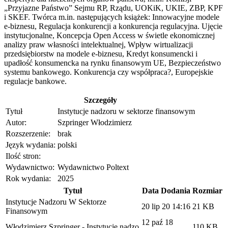
„Przyjazne Państwo” Sejmu RP, Rządu, UOKiK, UKIE, ZBP, KPF
i SKEF. Twórca m.in. następujących książek: Innowacyjne modele
e-biznesu, Regulacja konkurencji a konkurencja regulacyjna. Ujęcie
instytucjonalne, Koncepcja Open Access w świetle ekonomicznej
analizy praw własności intelektualnej, Wpływ wirtualizacji
przedsiębiorstw na modele e-biznesu, Kredyt konsumencki i
upadłość konsumencka na rynku ﬁnansowym UE, Bezpieczeństwo
systemu bankowego. Konkurencja czy współpraca?, Europejskie
regulacje bankowe.
Szczegóły
Tytuł
Instytucje nadzoru w sektorze finansowym
Autor:
Szpringer Włodzimierz
Rozszerzenie:
brak
Język wydania:
polski
Ilość stron:
Wydawnictwo:
Wydawnictwo Poltext
Rok wydania:
2025
Tytuł
Data Dodania
Rozmiar
Instytucje Nadzoru W Sektorze
20 lip 20 14:16
21 KB
Finansowym
12 paź 18
Włodzimierz Szpringer - Instytucje nadzo
110 KB