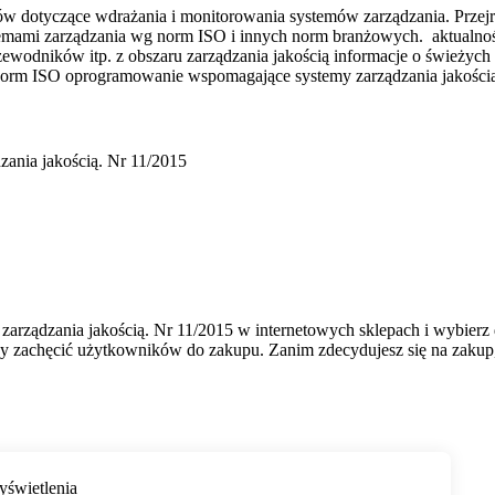
ów dotyczące wdrażania i monitorowania systemów zarządzania. Przejrz
temami zarządzania wg norm ISO i innych norm branżowych. aktualno
ików itp. z obszaru zarządzania jakością informacje o świeżych na
o norm ISO oprogramowanie wspomagające systemy zarządzania jakością
zania jakością. Nr 11/2015
arządzania jakością. Nr 11/2015 w internetowych sklepach i wybierz d
aby zachęcić użytkowników do zakupu. Zanim zdecydujesz się na zakup,