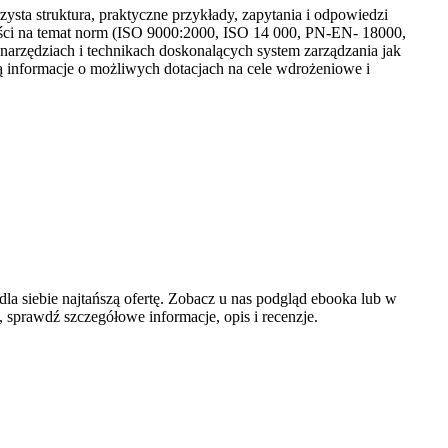
ysta struktura, praktyczne przykłady, zapytania i odpowiedzi
ści na temat norm (ISO 9000:2000, ISO 14 000, PN-EN- 18000,
rzędziach i technikach doskonalących system zarządzania jak
 informacje o możliwych dotacjach na cele wdrożeniowe i
la siebie najtańszą ofertę. Zobacz u nas podgląd ebooka lub w
 sprawdź szczegółowe informacje, opis i recenzje.