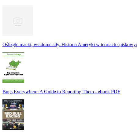
Oślizgłe macki, wiadome siły. Historia Ameryki w teoriach spiskowy
Bugs Everywhere: A Guide to Reporting Them - ebook PDF