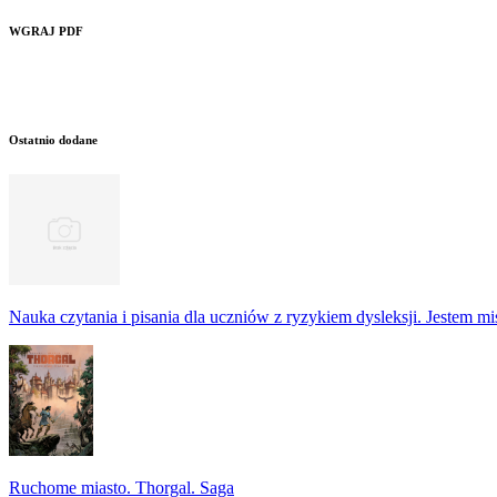
WGRAJ PDF
Ostatnio dodane
Nauka czytania i pisania dla uczniów z ryzykiem dysleksji. Jestem m
Ruchome miasto. Thorgal. Saga