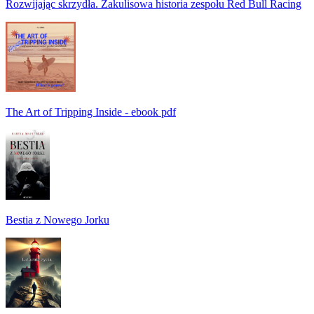
Rozwijając skrzydła. Zakulisowa historia zespołu Red Bull Racing
The Art of Tripping Inside - ebook pdf
Bestia z Nowego Jorku