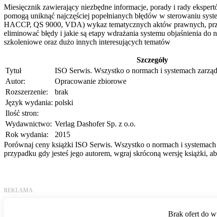
Miesięcznik zawierający niezbędne informacje, porady i rady ekspert
pomogą uniknąć najczęściej popełnianych błędów w sterowaniu sys
HACCP, QS 9000, VDA) wykaz tematycznych aktów prawnych, przewodn
eliminować błędy i jakie są etapy wdrażania systemu objaśnienia d
szkoleniowe oraz dużo innych interesujących tematów
Szczegóły
Tytuł
ISO Serwis. Wszystko o normach i systemach zarząd
Autor:
Opracowanie zbiorowe
Rozszerzenie:
brak
Język wydania:
polski
Ilość stron:
Wydawnictwo:
Verlag Dashofer Sp. z o.o.
Rok wydania:
2015
Porównaj ceny książki ISO Serwis. Wszystko o normach i systemach z
przypadku gdy jesteś jego autorem, wgraj skróconą wersję książki, 