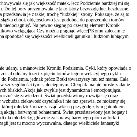
chowywała się jak większość matek, lecz Podziemie bardziej mi się
h. Do tej pory prezentowała je jako istoty bezwzględne, bezduszne.
rzedstawia je z takiej trochę “ludzkiej” strony. Pokazuje, że są to
ga. Książka ebook objętościowo jest podobna do poprzednich tomów
cych niedociągnięć. Na pewno sięgnę po czwartą element Kronik
 wyjątkowo wciągająca Czy można pragnąć więcej?Komu zalecam tę
spodobać się większości wielbicieli gatunku i ludziom lubiącym
ównie udany, a mianowicie Kroniki Podziemia. Cykl, który opowiada o
został oddany trzeci z pięciu tomów tego rewelacyjnego cyklu.
a do Podziemia, jednak prócz Botki towarzyszy mu też mama. Cała
 w szczególności tym stałocieplnym. Chłopak ma nie proste zadanie
ch bliskich.Akcja jak zwykle jest dynamiczna i emocjonująca,
poczuć się zawiedzeni. Świat przedstawiony rozwija się coraz
 wzbudza ciekawość czytelnika i nie raz sprawia, że możemy się
ęki której młodzież może zacząć własną przygodę z tym gatunkiem.
ą akcją i barwnymi bohaterami. Świat przedstawiony jest bogaty i
li dla młodzieży, głównie za sprawą barwnego pióra autorki i
ii jest tu mocno wyczuwalna, dlatego wielbiciele fantastyki