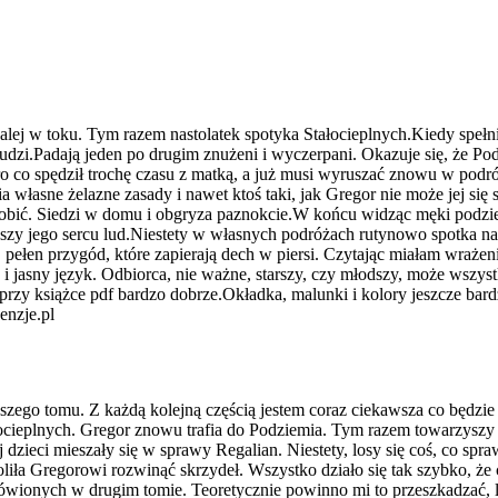
 dalej w toku. Tym razem nastolatek spotyka Stałocieplnych.Kiedy spe
ludzi.Padają jeden po drugim znużeni i wyczerpani. Okazuje się, że P
 co spędził trochę czasu z matką, a już musi wyruszać znowu w podró
a własne żelazne zasady i nawet ktoś taki, jak Gregor nie może jej si
 zrobić. Siedzi w domu i obgryza paznokcie.W końcu widząc męki podzi
ższy jego sercu lud.Niestety w własnych podróżach rutynowo spotka n
gi, pełen przygód, które zapierają dech w piersi. Czytając miałam wraż
 i jasny język. Odbiorca, nie ważne, starszy, czy młodszy, może wszyst
rzy książce pdf bardzo dobrze.Okładka, malunki i kolory jeszcze bardz
enzje.pl
zego tomu. Z każdą kolejną częścią jestem coraz ciekawsza co będzie 
ałocieplnych. Gregor znowu trafia do Podziemia. Tym razem towarzyszy
ej dzieci mieszały się w sprawy Regalian. Niestety, losy się coś, co s
ła Gregorowi rozwinąć skrzydeł. Wszystko działo się tak szybko, że c
mówionych w drugim tomie. Teoretycznie powinno mi to przeszkadzać, le