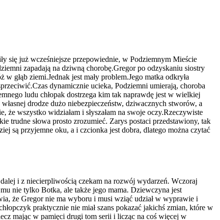
łniły się już wcześniejsze przepowiednie, w Podziemnym Mieście
odziemni zapadają na dziwną chorobę.Gregor po odzyskaniu siostry
ż w głąb ziemi.Jednak jest mały problem.Jego matka odkryła
ę sprzeciwić.Czas dynamicznie ucieka, Podziemni umierają, choroba
emnego ludu chłopak dostrzega kim tak naprawdę jest w wielkiej
a własnej drodze dużo niebezpieczeństw, dziwacznych stworów, a
enie, że wszystko widziałam i słyszałam na swoje oczy.Rzeczywiste
kie trudne słowa prosto zrozumieć. Zarys postaci przedstawiony, tak
iej są przyjemne oku, a i czcionka jest dobra, dlatego można czytać
dalej i z niecierpliwością czekam na rozwój wydarzeń. Wczoraj
 mu nie tylko Botka, ale także jego mama. Dziewczyna jest
prawia, że Gregor nie ma wyboru i musi wziąć udział w wyprawie i
hłopczyk praktycznie nie miał szans pokazać jakichś zmian, które w
cz mając w pamięci drugi tom serii i licząc na coś więcej w