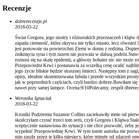
Recenzje
dobrerecenzje.pl
2018-03-22
Świat Gregora, jego siostry i różnorakich przeznaczeń i klątw
zapada ciemność, która okrywa nie tylko miasto, lecz również 
jest ponownie na powierzchni Ziemi w domu z rodziną. Dopiero
zniknięcia syna i tym razem nie pozwala w dalszą podróż.Stawi
roznosi się na skalę epidemii, a główny bohater nic nie może
Przepowiedni Krwi i postanawia za wszelką cenę ocalić najbli
jego życie bliskie będzie strasznej śmierci. Następny tom z sa
opisy, idealnie skonstruowana fabuła i przede wszystkim prosty
jak w poprzednich częściach, czyli bardzo dobrze.Bawiłam się p
nawet przy samej lampce. Ocena:9/10Polecamy, zespół dbrerec
Weronika Ignaciuk
2018-03-22
Kroniki Podziemia Suzanne Collins zaciekawiły mnie od pierws
skończyłam czytać trzeci tom serii, czyli Gregora i Klątwa St
sceptycznie nastawiona do sytuacji i nie chce pozwolić, żeby j
wypełnić Przepowiednię Krwi. W tym tomie autorka nie pozwoli
nim zaszły przez te kilka miesięcy, które minęły od zdarzeń o