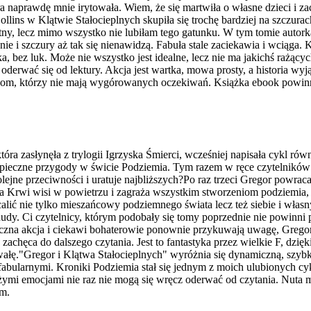
 naprawdę mnie irytowała. Wiem, że się martwiła o własne dzieci i za
llins w Klątwie Stałocieplnych skupiła się trochę bardziej na szczurac
tny, lecz mimo wszystko nie lubiłam tego gatunku. W tym tomie autorka p
lianie i szczury aż tak się nienawidzą. Fabuła stale zaciekawia i wcią
bka, bez luk. Może nie wszystko jest idealne, lecz nie ma jakichś rażą
 oderwać się od lektury. Akcja jest wartka, mowa prosty, a historia
m, którzy nie mają wygórowanych oczekiwań. Książka ebook powinna 
tóra zasłynęła z trylogii Igrzyska Śmierci, wcześniej napisała cykl r
ezpieczne przygody w świcie Podziemia. Tym razem w ręce czytelników 
jne przeciwności i uratuje najbliższych?Po raz trzeci Gregor powrac
nia Krwi wisi w powietrzu i zagraża wszystkim stworzeniom podziemia,
ić nie tylko mieszańcowy podziemnego świata lecz też siebie i własny
 nudy. Ci czytelnicy, którym podobały się tomy poprzednie nie powinni 
iczna akcja i ciekawi bohaterowie ponownie przykuwają uwagę, Gregor
achęca do dalszego czytania. Jest to fantastyka przez wielkie F, dzi
wałę."Gregor i Klątwa Stałocieplnych" wyróżnia się dynamiczną, szybk
abularnymi. Kroniki Podziemia stał się jednym z moich ulubionych cyk
mi emocjami nie raz nie mogą się wręcz oderwać od czytania. Nuta mag
am.