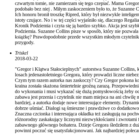
czwartym tomie, nie zamierzam się tego czepiać. Mama Gregora
podobało bez niej . Miłym zaskoczeniem było to, że Suzanne Co
Ich honoru bronił troszkę Ripred, który był niezwykle inteligen
istoty czujące. No i w tej części wyjaśniło się, dlaczego Rega
Kronik Podziemia i czyta się ją bardzo szybko. Akcja jest szy
Podziemia. Suzanne Collins pisze w sposób, który nie pozwala
książkę? Prawdopodobnie przede wszystkim młodym czytelniko
przygody.
Triskel
2018-03-22
"Gregor i Klątwa Stałocieplnych" autorstwa Suzanne Collins, k
losach jedenastoletniego Gregora, który prowadzi liczne nieb
Czym tym razem autorka nas zaskoczy? Czy Gregor pokona kole
kraina została skażona śmiertelnie groźną zarazą. Przepowied
do wykonania i musi wykazać się dużą pomysłowością żeby ocal
zabawa jest przenia i czytelnik nie mam miejsca na ani chwilę
bardziej, a autorka dodaje nowe interesujące elementy. Dynam
dobrze uśmiać. Dialogi są śmieszne i prawdziwe co dodatkowo z
Znaczna czcionka i interesująca okładka też zasługują na poch
różnorodny zaskakujący licznymi niezwykłościami i zwrotami f
zabawnego głównego bohatera. Dzieje Gregora śledziłem z duży
powinni poczuć się usatysfakcjonowani. Jak najbardziej polec