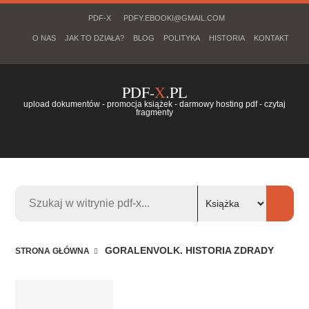
PDF-X
PDFY.EBOOKI@GMAIL.COM
O NAS
JAK TO DZIAŁA?
BLOG
POLITYKA
HISTORIA
KONTAKT
PDF-
X
.PL
upload dokumentów - promocja książek - darmowy hosting pdf - czytaj
fragmenty
GORALENVOLK. HISTORIA ZDRADY
STRONA GŁÓWNA