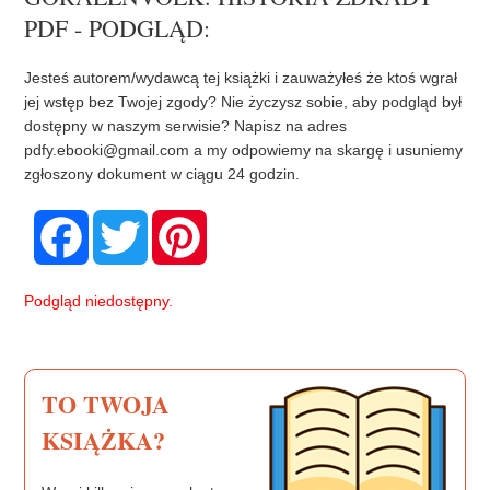
PDF - PODGLĄD:
Jesteś autorem/wydawcą tej książki i zauważyłeś że ktoś wgrał
jej wstęp bez Twojej zgody? Nie życzysz sobie, aby podgląd był
dostępny w naszym serwisie? Napisz na adres
pdfy.ebooki@gmail.com
a my odpowiemy na skargę i usuniemy
zgłoszony dokument w ciągu 24 godzin.
F
T
P
a
w
i
c
i
n
e
t
t
b
t
e
Podgląd niedostępny.
o
e
r
o
r
e
k
s
t
TO TWOJA
KSIĄŻKA?