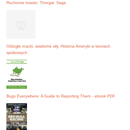
Ruchome miasto. Thorgal. Saga
Oślizgłe macki, wiadome siły. Historia Ameryki w teoriach
spiskowych
Bugs Everywhere: A Guide to Reporting Them - ebook PDF