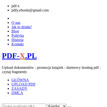
pdf-x
pdfy.ebooki@gmail.com
O nas
Jak to działa?
Blog
Polityka
Historia
Kontakt
PDF-
X
.PL
Upload dokumentów - promocja książek - darmowy hosting pdf -
czytaj fragmenty
GŁÓWNA
UPLOAD PDF
ZASADY
DMCA