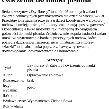
Seria 4 zeszytów „Esy-floresy” to zbiór różnorodnych zadań i
ćwiczeń edukacyjnych przeznaczonych dla dzieci w wieku 5–6 lat.
Przedstawione zadania rozwijają u dzieci koordynację wzrokowo-
ruchową i umiejętności grafomotoryczne, trenują spostrzegawczość
i koncentrację a także motorykę ręki niezbędną do osiągnięcia
gotowości do nauki pisania. Zróżnicowanie stopnia trudności zadań
umożliwi wytrenowanie bardziej precyzyjnych ruchów, które
pozwolą dzidziusiowi zmieścić się w liniaturze.„Esy-floresy,
szlaczki” to idealna nauka poprzez zabawę w rysowanie,
dorysowywanie, odwzorowywanie i kolorowanie.
Szczegóły
Esy-floresy 3. Zabawy i ćwiczenia do nauki
Tytuł
pisania
Autor:
Opracowanie zbiorowe
Rozszerzenie:
brak
Język
polski
wydania:
Ilość stron:
Wydawnictwo:
Wydawnictwo Zielona Sowa
Rok wydania: