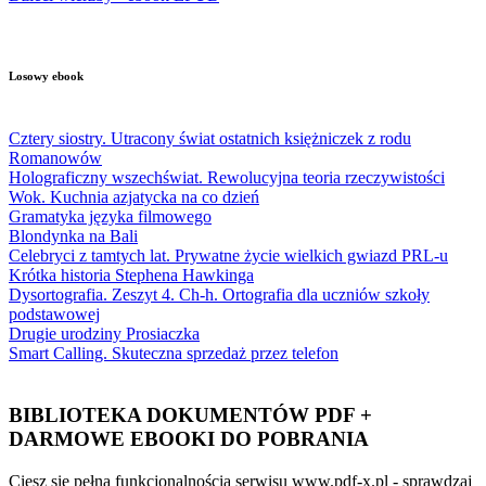
Losowy ebook
Cztery siostry. Utracony świat ostatnich księżniczek z rodu
Romanowów
Holograficzny wszechświat. Rewolucyjna teoria rzeczywistości
Wok. Kuchnia azjatycka na co dzień
Gramatyka języka filmowego
Blondynka na Bali
Celebryci z tamtych lat. Prywatne życie wielkich gwiazd PRL-u
Krótka historia Stephena Hawkinga
Dysortografia. Zeszyt 4. Ch-h. Ortografia dla uczniów szkoły
podstawowej
Drugie urodziny Prosiaczka
Smart Calling. Skuteczna sprzedaż przez telefon
BIBLIOTEKA DOKUMENTÓW PDF +
DARMOWE EBOOKI DO POBRANIA
Ciesz się pełną funkcjonalnością serwisu www.pdf-x.pl - sprawdzaj