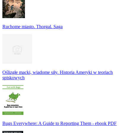
Ruchome miasto. Thorgal. Saga
Oślizgłe macki, wiadome siły. Historia Ameryki w teoriach
spiskowych
Bugs Everywhere: A Guide to Reporting Them - ebook PDF