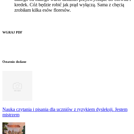
kredek. Cóż będzie robić jak prąd wyłączą. Sama z chęcią
zrobiłam kilka esów floresów.
WGRAJ PDF
Ostatnio dodane
Nauka czytania i pisania dla uczniów z ryzykiem dysleksji. Jestem
mistrzem