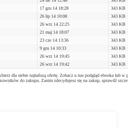
24 sie 14 12:48
343 KB
17 gru 14 18:28
343 KB
26 lip 14 10:08
343 KB
26 wrz 14 22:25
343 KB
21 maj 14 18:07
343 KB
23 cze 14 13:36
343 KB
9 gru 14 10:33
343 KB
26 wrz 14 19:45
343 KB
26 wrz 14 19:42
343 KB
ierz dla siebie najtańszą ofertę. Zobacz u nas podgląd ebooka lub w
użytkowników do zakupu. Zanim zdecydujesz się na zakup, sprawdź szcz