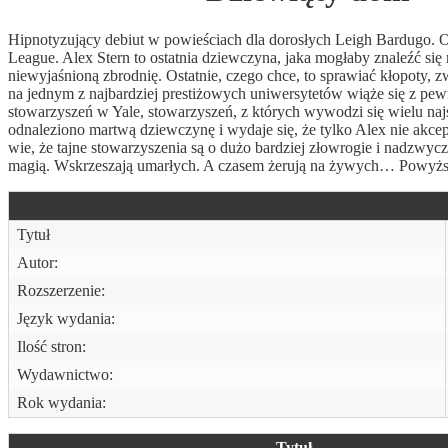
Hipnotyzujący debiut w powieściach dla dorosłych Leigh Bardugo. Op
League. Alex Stern to ostatnia dziewczyna, jaka mogłaby znaleźć się
niewyjaśnioną zbrodnię. Ostatnie, czego chce, to sprawiać kłopoty,
na jednym z najbardziej prestiżowych uniwersytetów wiąże się z p
stowarzyszeń w Yale, stowarzyszeń, z których wywodzi się wielu naj
odnaleziono martwą dziewczynę i wydaje się, że tylko Alex nie akceptu
wie, że tajne stowarzyszenia są o dużo bardziej złowrogie i nadzwyc
magią. Wskrzeszają umarłych. A czasem żerują na żywych… Powyżs
Tytuł
Autor:
Rozszerzenie:
Język wydania:
Ilość stron:
Wydawnictwo:
Rok wydania:
Tytuł