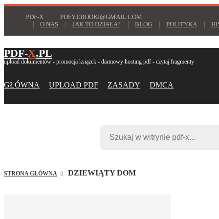
PDF-X
PDFY.EBOOKI@GMAIL.COM
O NAS
JAK TO DZIAŁA?
BLOG
POLITYKA
HI
PDF-
X
.PL
upload dokumentów - promocja książek - darmowy hosting pdf - czytaj fragmenty
GŁÓWNA
UPLOAD PDF
ZASADY
DMCA
DZIEWIĄTY DOM
STRONA GŁÓWNA