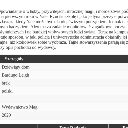
owiadanie o władzy, przywilejach, mrocznej magii i morderstwie pośr
 na pierwszym roku w Yale. Rzuciła szkołę i jako jedyna przeżyła potw
 zwłaszcza kiedy Yale może być dla niej świeżym początkiem. Jednak 
ewnym haczykiem. Alex ma za zadanie monitorować zagadkowe poczyna
słynniejszych i najbardziej wpływowych ludzi świata. Teraz na kampus
je sposobu, w jaki policja i uniwersytecka administracja objaśniły jej
zajne, niż ktokolwiek sobie wyobraża. Tajne stowarzyszenia parają się 
zy opis pochodzi od wydawcy.
Szczegóły
Dziewiąty dom
Bardugo Leigh
brak
polski
Wydawnictwo Mag
2020
Data Dodania
Ro