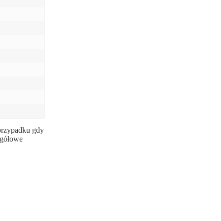
 przypadku gdy
egółowe