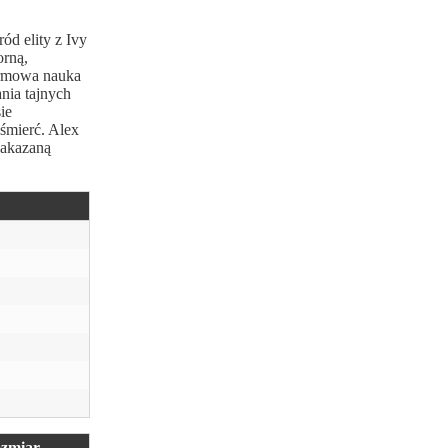
ód elity z Ivy
orną,
darmowa nauka
nia tajnych
ie
 śmierć. Alex
zakazaną
zmiar