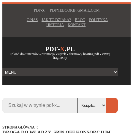
PDF-X
PDFY.EBOOKI@GMAIL.COM
O NAS
JAK TO DZIAŁA?
BLOG
POLITYKA
HISTORIA
KONTAKT
PDF-
X
.PL
upload dokumentów - promocja książek - darmowy hosting pdf - czytaj
fragmenty
STRONA GŁÓWNA
DROGA DO WŁADZY. SPIN OFF KONSORCJUM.