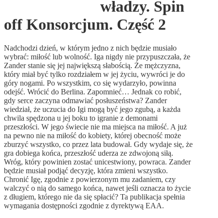
władzy. Spin
off Konsorcjum. Część 2
Nadchodzi dzień, w którym jedno z nich będzie musiało
wybrać: miłość lub wolność. Iga nigdy nie przypuszczała, że
Zander stanie się jej największą słabością. Że mężczyzna,
który miał być tylko rozdziałem w jej życiu, wywróci je do
góry nogami. Po wszystkim, co się wydarzyło, powinna
odejść. Wrócić do Berlina. Zapomnieć… Jednak co robić,
gdy serce zaczyna odmawiać posłuszeństwa? Zander
wiedział, że uczucia do Igi mogą być jego zgubą, a każda
chwila spędzona u jej boku to igranie z demonami
przeszłości. W jego świecie nie ma miejsca na miłość. A już
na pewno nie na miłość do kobiety, której obecność może
zburzyć wszystko, co przez lata budował. Gdy wydaje się, że
gra dobiega końca, przeszłość uderza ze zdwojoną siłą.
Wróg, który powinien zostać unicestwiony, powraca. Zander
będzie musiał podjąć decyzję, która zmieni wszystko.
Chronić Igę, zgodnie z powierzonym mu zadaniem, czy
walczyć o nią do samego końca, nawet jeśli oznacza to życie
z długiem, którego nie da się spłacić? Ta publikacja spełnia
wymagania dostępności zgodnie z dyrektywą EAA.