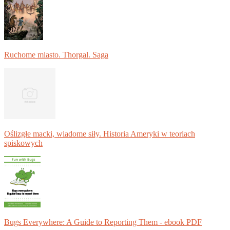
Ruchome miasto. Thorgal. Saga
Oślizgłe macki, wiadome siły. Historia Ameryki w teoriach
spiskowych
Bugs Everywhere: A Guide to Reporting Them - ebook PDF