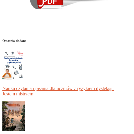
Ostatnio dodane
Nauka czytania i pisania dla uczniów z ryzykiem dysleksji.
Jestem mistrzem