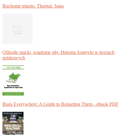
Ruchome miasto. Thorgal. Saga
Oślizgłe macki, wiadome siły. Historia Ameryki w teoriach
spiskowych
Bugs Everywhere: A Guide to Reporting Them - ebook PDF