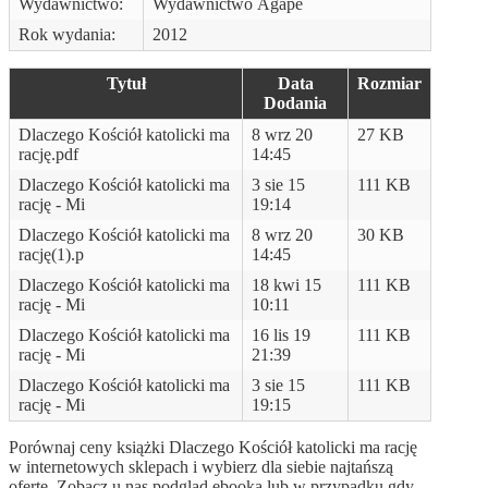
Wydawnictwo:
Wydawnictwo Agape
Rok wydania:
2012
Tytuł
Data
Rozmiar
Dodania
Dlaczego Kościół katolicki ma
8 wrz 20
27 KB
rację.pdf
14:45
Dlaczego Kościół katolicki ma
3 sie 15
111 KB
rację - Mi
19:14
Dlaczego Kościół katolicki ma
8 wrz 20
30 KB
rację(1).p
14:45
Dlaczego Kościół katolicki ma
18 kwi 15
111 KB
rację - Mi
10:11
Dlaczego Kościół katolicki ma
16 lis 19
111 KB
rację - Mi
21:39
Dlaczego Kościół katolicki ma
3 sie 15
111 KB
rację - Mi
19:15
Porównaj ceny książki Dlaczego Kościół katolicki ma rację
w internetowych sklepach i wybierz dla siebie najtańszą
ofertę. Zobacz u nas podgląd ebooka lub w przypadku gdy