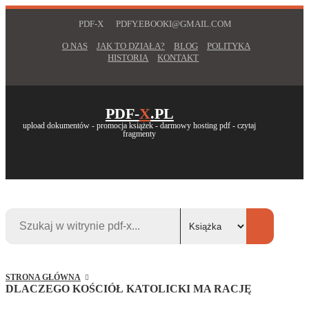
PDF-X
PDFY.EBOOKI@GMAIL.COM
O NAS
JAK TO DZIAŁA?
BLOG
POLITYKA
HISTORIA
KONTAKT
PDF-
X
.PL
upload dokumentów - promocja książek - darmowy hosting pdf - czytaj
fragmenty
STRONA GŁÓWNA
DLACZEGO KOŚCIÓŁ KATOLICKI MA RACJĘ