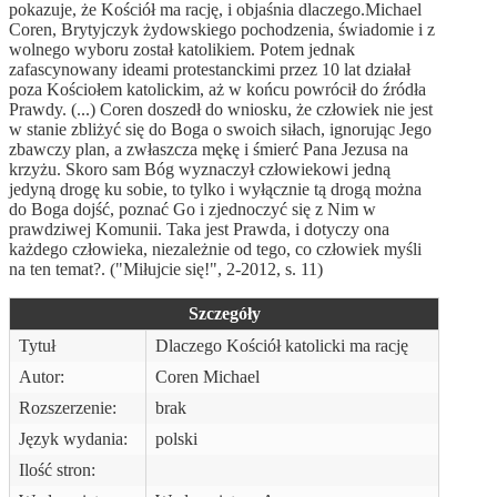
pokazuje, że Kościół ma rację, i objaśnia dlaczego.Michael
Coren, Brytyjczyk żydowskiego pochodzenia, świadomie i z
wolnego wyboru został katolikiem. Potem jednak
zafascynowany ideami protestanckimi przez 10 lat działał
poza Kościołem katolickim, aż w końcu powrócił do źródła
Prawdy. (...) Coren doszedł do wniosku, że człowiek nie jest
w stanie zbliżyć się do Boga o swoich siłach, ignorując Jego
zbawczy plan, a zwłaszcza mękę i śmierć Pana Jezusa na
krzyżu. Skoro sam Bóg wyznaczył człowiekowi jedną
jedyną drogę ku sobie, to tylko i wyłącznie tą drogą można
do Boga dojść, poznać Go i zjednoczyć się z Nim w
prawdziwej Komunii. Taka jest Prawda, i dotyczy ona
każdego człowieka, niezależnie od tego, co człowiek myśli
na ten temat?. ("Miłujcie się!", 2-2012, s. 11)
Szczegóły
Tytuł
Dlaczego Kościół katolicki ma rację
Autor:
Coren Michael
Rozszerzenie:
brak
Język wydania:
polski
Ilość stron: