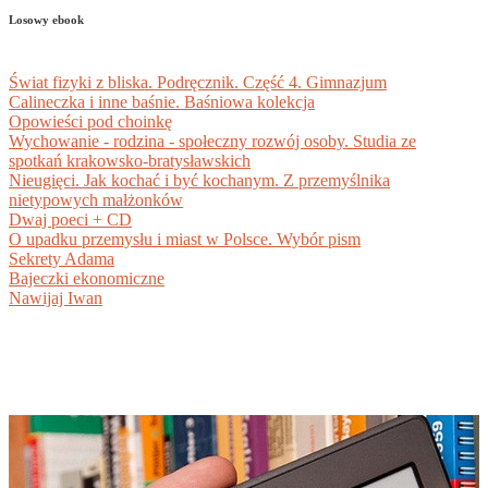
Losowy ebook
Świat fizyki z bliska. Podręcznik. Część 4. Gimnazjum
Calineczka i inne baśnie. Baśniowa kolekcja
Opowieści pod choinkę
Wychowanie - rodzina - społeczny rozwój osoby. Studia ze
spotkań krakowsko-bratysławskich
Nieugięci. Jak kochać i być kochanym. Z przemyślnika
nietypowych małżonków
Dwaj poeci + CD
O upadku przemysłu i miast w Polsce. Wybór pism
Sekrety Adama
Bajeczki ekonomiczne
Nawijaj Iwan