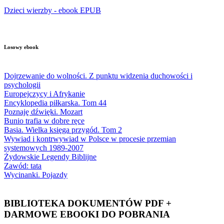
Dzieci wierzby - ebook EPUB
Losowy ebook
Dojrzewanie do wolności. Z punktu widzenia duchowości i
psychologii
Europejczycy i Afrykanie
Encyklopedia piłkarska. Tom 44
Poznaję dźwięki. Mozart
Bunio trafia w dobre ręce
Basia. Wielka księga przygód. Tom 2
Wywiad i kontrwywiad w Polsce w procesie przemian
systemowych 1989-2007
Żydowskie Legendy Biblijne
Zawód: tata
Wycinanki. Pojazdy
BIBLIOTEKA DOKUMENTÓW PDF +
DARMOWE EBOOKI DO POBRANIA