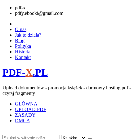
pdf-x
pdfy.ebooki@gmail.com
O nas
Jak to działa?
Blog
Polityka
Historia
Kontakt
PDF-
X
.PL
Upload dokumentów - promocja książek - darmowy hosting pdf -
czytaj fragmenty
GŁÓWNA
UPLOAD PDF
ZASADY
DMCA