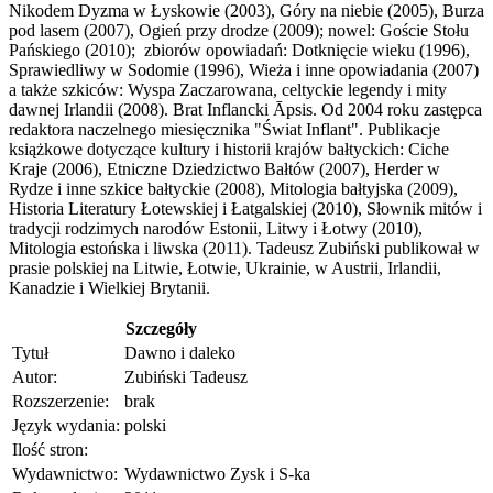
Nikodem Dyzma w Łyskowie (2003), Góry na niebie (2005), Burza
pod lasem (2007), Ogień przy drodze (2009); nowel: Goście Stołu
Pańskiego (2010); zbiorów opowiadań: Dotknięcie wieku (1996),
Sprawiedliwy w Sodomie (1996), Wieża i inne opowiadania (2007)
a także szkiców: Wyspa Zaczarowana, celtyckie legendy i mity
dawnej Irlandii (2008). Brat Inflancki Āpsis. Od 2004 roku zastępca
redaktora naczelnego miesięcznika "Świat Inflant". Publikacje
książkowe dotyczące kultury i historii krajów bałtyckich: Ciche
Kraje (2006), Etniczne Dziedzictwo Bałtów (2007), Herder w
Rydze i inne szkice bałtyckie (2008), Mitologia bałtyjska (2009),
Historia Literatury Łotewskiej i Łatgalskiej (2010), Słownik mitów i
tradycji rodzimych narodów Estonii, Litwy i Łotwy (2010),
Mitologia estońska i liwska (2011). Tadeusz Zubiński publikował w
prasie polskiej na Litwie, Łotwie, Ukrainie, w Austrii, Irlandii,
Kanadzie i Wielkiej Brytanii.
Szczegóły
Tytuł
Dawno i daleko
Autor:
Zubiński Tadeusz
Rozszerzenie:
brak
Język wydania:
polski
Ilość stron:
Wydawnictwo:
Wydawnictwo Zysk i S-ka