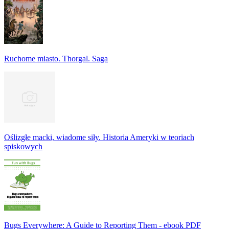
Ruchome miasto. Thorgal. Saga
Oślizgłe macki, wiadome siły. Historia Ameryki w teoriach
spiskowych
Bugs Everywhere: A Guide to Reporting Them - ebook PDF