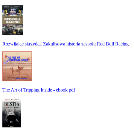
Rozwijając skrzydła. Zakulisowa historia zespołu Red Bull Racing
The Art of Tripping Inside - ebook pdf