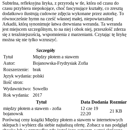
Subtelna, refleksyjna liryka, z przyrodą w tle, która od czasu do
czasu przybiera niepokojące, choć fascynujące kształty, co zresztą
dodatkowo ilustrują cudowne zdjęcia wykonane przez autorkę. To
równocześnie hymn na cześć własnej małej, niepowtarzalnej
Arkadii, którą synonimuje łatwa drewniana weranda. Ta weranda
jest miejscem szczególnym, to na niej i obok niej, przeszłość zderza
się z teraźniejszością, wspomnienia z marzeniami. Czytając tę lirykę
można się nie tylko wzruszyć.
Szczegóły
Tytuł
Między płotem a stawem
Autor:
Bojanowska-Frydrysiak Zofia
Rozszerzenie:
brak
Język wydania:
polski
Ilość stron:
Wydawnictwo:
Sowello
Rok wydania:
2017
Tytuł
Data Dodania
Rozmiar
między płotem a stawem - zofia
12 cze 19
21 KB
bojanowsk
22:20
Porównaj ceny książki Między płotem a stawem w internetowych
sklepach i wybierz dla siebie najtańszą ofertę. Zobacz u nas podgląd