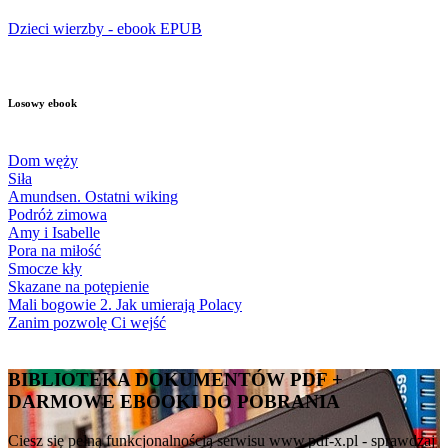
Dzieci wierzby - ebook EPUB
Losowy ebook
Dom węży
Siła
Amundsen. Ostatni wiking
Podróż zimowa
Amy i Isabelle
Pora na miłość
Smocze kły
Skazane na potępienie
Mali bogowie 2. Jak umierają Polacy
Zanim pozwolę Ci wejść
BIBLIOTEKA DOKUMENTÓW PDF +
DARMOWE EBOOKI DO POBRANIA
Ciesz się pełną funkcjonalnością serwisu www.pdf-x.pl - sprawdzaj