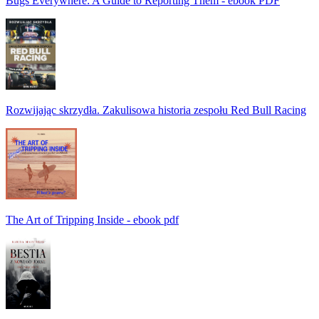
Bugs Everywhere: A Guide to Reporting Them - ebook PDF
Rozwijając skrzydła. Zakulisowa historia zespołu Red Bull Racing
The Art of Tripping Inside - ebook pdf