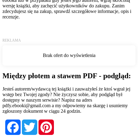
ebooka lub w przypadku gdy jesteś jego autorem, wgraj skróconą
wersję książki, aby zachęcić użytkowników do zakupu. Zanim
zdecydujesz się na zakup, sprawdź szczegółowe informacje, opis i
recenzje.
Między płotem a stawem PDF - podgląd:
Jesteś autorem/wydawcą tej książki i zauważyłeś że ktoś wgrał jej
wstęp bez Twojej zgody? Nie życzysz sobie, aby podgląd był
dostępny w naszym serwisie? Napisz na adres
pdfy.ebooki@gmail.com
a my odpowiemy na skargę i usuniemy
zgłoszony dokument w ciągu 24 godzin.
Facebook
Twitter
Pinterest