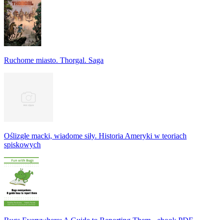
Ruchome miasto. Thorgal. Saga
Oślizgłe macki, wiadome siły. Historia Ameryki w teoriach
spiskowych