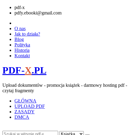
pdf-x
pdfy.ebooki@gmail.com
O nas
Jak to działa?
Blog
Polityka
Historia
Kontakt
PDF-
X
.PL
Upload dokumentów - promocja książek - darmowy hosting pdf -
czytaj fragmenty
GŁÓWNA
UPLOAD PDF
ZASADY
DMCA